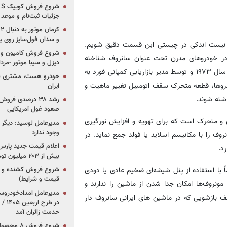
جزئیات ثبت‌نام و موعد
و سدان فول‌سایز روی پلتف
بد نیست اندکی در چیستی این قسمت دقیق شویم.
شروع فروش کامیون و ک
یت CARFAX، آپشنی که امروزه در خودروهای مدرن تحت عنوان سانروف شناخته
دیزل و سیبا موتور -مرداد۱۴۰۵ (+قیمت و شرای
می‌شود، در حقیقت «مانروف» (Moonroof ) نام دارد. این ساختار در سال ۱۹۷۳ و توسط مدیر بازاریابی کمپانی فورد به
خودرو هست، مشتری نیس
دروها، قطعه متحرک سقف اتومبیل تغییر ماهیت و
ایران
شته شوند.
رشد ۳۸ درصدی فر
صعود غول آمریکایی
USNews.com، سانروف (Sunroof) پنلی فلزی و متحرک است که برای تهویه و افزایش نورگیری
مدیرعامل لوسید: دیگر ر
وجود ندارد
نروف را با مکانیسم اسلاید یا فولد جمع نماید. در
د.
بیش از ۲۰۳ میلیون تومانی
با استفاده از پنل شیشه‌ای ضخیم عادی یا دودی
قیمت و شرایط)
ونروف‌ها امکان جدا شدن از ماشین را ندارند و
ف بازشویی که در ماشین های ایرانی سانروف دار
در ط
خدمت زائران آمد