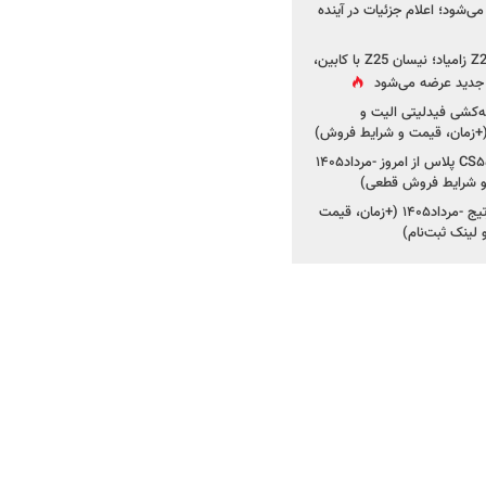
ی‌شود؛ اعلام جزئیات در آینده
جزئیات جدید از پروژه Z25 زامیاد؛ نیسان Z25 با کابین،
ر جدید عرضه می‌شود
کشی فیدلیتی الیت و
شروع ثبت‌نام چانگان CS۵۵ پلاس از امروز -مرداد۱۴۰۵
و شرایط فروش قطعی)
شروع فروش کیا اسپورتیج -مرداد۱۴۰۵ (+زمان، قیمت