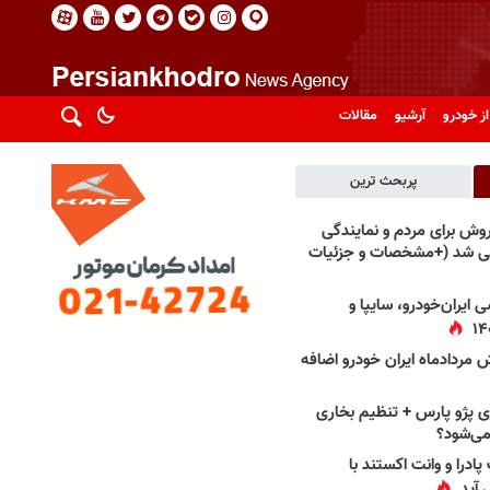
از خودرو
آرشیو
مقالات
پربحث ترین
فروش برای مردم و نمایندگی
فی شد (+مشخصات و جزئیات
 ایران‌خودرو، سایپا و
 مردادماه ایران خودرو اضافه
 پژو پارس + تنظیم بخاری
می‌شود؟
پادرا و وانت اکستند با
 آید