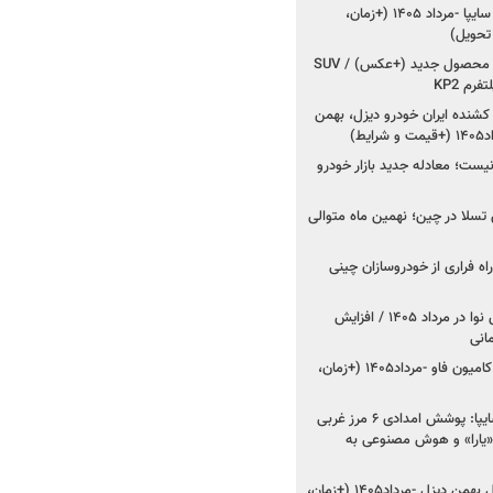
شروع فروش کوییک S سایپا -مرداد ۱۴۰۵ (+زمان،
 تحویل)
کرمان موتور به دنبال ۲ محصول جدید (+عکس) / SUV
رم KP2
شنده ایران خودرو دیزل، بهمن
ط)
ت؛ معادله جدید بازار خودرو
وش تسلا در چین؛ نهمین ماه متوالی
اه فراری از خودروسازان چینی
اعلام قیمت جدید پارس نوا در مرداد ۱۴۰۵ / افزایش
شروع فروش کشنده و کامیون فاو -مرداد۱۴۰۵ (+زمان،
مدیرعامل امدادخودروسایپا: پوشش امدادی ۶ مرز غربی
رح اربعین ۱۴۰۵ / «یارا» و هوش مصنوعی به
شروع فروش ۸ محصول بهمن دیزل -مرداد۱۴۰۵ (+زمان،