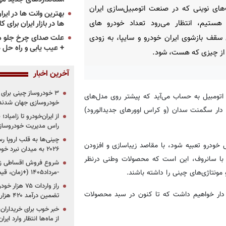
ای نوینی که در صنعت اتومبیل‌سازی ایران
هستیم، انتظار می‌رود تعداد خودرو های
ها در بازار ایران برای ک
علت صدای چرخ جلو م
سقف بازشوی ایران خودرو و سایپا، به زودی
+ عیب یابی و راه حل 
از چیزی که هست، شود.
آخرین اخبار
اتومبیل به حساب می‌آید که پیشتر روی مدل‌های
خودروسازی جهان شدند
 دار سگمنت سدان (و کراس اوورهای جدیدالورود)
از ایران‌خودرو تا زامیا
راس مدیریت خودروساز
چینی‌ها به قلب اروپا ر
خودرو تعبیه شود، با مقاصد زیباسازی و افزودن
۲۰۲۶ به میدان نبرد خودروسازان جهان تبدیل می‌شود
ی با سانروف، این است که محصولات وطنی درنظر
ونتاژی‌های چینی را داشته باشند.
-مرداد۱۴۰۵ (+زمان، قیمت و شرایط فروش)
 دار خواهیم داشت که تا کنون در سبد محصولات
تضمین درآمد ۴۲۰ هزار میلیاردی دولت؟
خبر خوب برای خریداران
از ماه‌ها انتظار وارد ایر