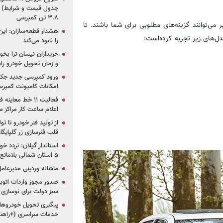
جدول قیمت و شرایط) /
۳.۸ تن کمپرسی
می‌توانند گزینه‌های مطلوبی برای شما باشند. تا
هشدار قطعه‌سازان: این
ل‌های زیر تجربه کرده‌است:
را نابود می‌کند
خریداران نیسان ترا بخوا
و زمان تحویل خودرو راه
ورود کمپرسی جدید جک 
امکانات کامیونت کمپرسی 
فعالیت ۱۱ خط مع
اعلام ساعت کار مراکز م
از تولید فنر خودرو تا ت
قلب فنرسازی زر گلپایگا
استاندار گیلان: تردد خو
۵ استان شمالی بلامانع شد
ماشاله وردینی مدیرعا
سبز دولت برای نوسازی 
پیگیری تحویل خودروهای
خدمات سراسری (+راهنم