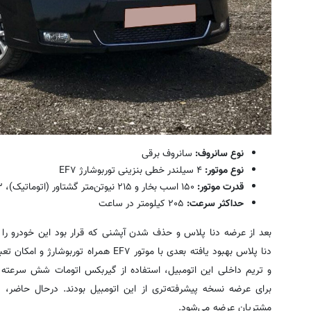
نوع سانروف
:
سانروف برقی
نوع موتور
:
۴ سیلندر خطی بنزینی توربوشارژ EF۷
قدرت موتور
:
۱۵۰ اسب بخار و ۲۱۵ نیوتن‌متر گشتاور (اتوماتیک)، ۱۱۳ اسب بخار و ۱۵۵ نیوتن‌متر گشتاور (دستی)
حداکثر سرعت
:
۲۰۵ کیلومتر در ساعت
بعد از عرضه دنا پلاس و حذف شدن آپشنی که قرار بود این خودرو را د
دنا پلاس بهبود یافته بعدی با موتور EF۷ ه
و تریم داخلی این اتومبیل، استفاده از گیربکس اتومات شش سرعته 
برای عرضه نسخه پیشرفته‌تری از این اتومبیل بودند. درحال حاضر،
مشتریان عرضه می‌شود.