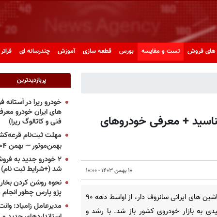
های فروش
تست و مقایسه
بورس
قطعه سازی
آموزش
چندرسانه ای
فراتر 
پربازدیدترین
خودرو ریرا در آستانه 
های ایران خودرو معر
بشناسید + معرفی خودروهای
فنی و کاتالوگ ریرا)
مهلت ثبت‌نام قرعه‌کشی
بهمن‌موتور — بهمن ۱۴۰۴
۲ خودرو جدید به فروش
شد (+شرایط ثبت نام)
۱۰ بهمن ۱۴۰۳ - ۱۰:۰۰
نحوه روشن کردن بخاری
پژو پارس چطور انجام 
پای ماشین های ایرانی سانروف دار، از اواسط دهه ۹۰
مدیرعامل زامیاد: وانت 
ی به بازار خودروی کشور باز شد. با رشد و
استانداردهای جدید می