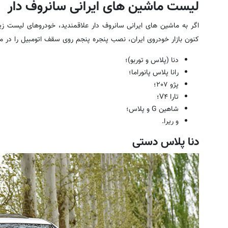
لیست ماشین های ایرانی سانروف دار
اگر به ماشین های ایرانی سانروف دار علاقمندید، خودروهای لیست زیر 
کنون بازار خودروی ایران، نصب پنجره پنجم روی سقف اتومبیل را در مد
دنا (پلاس و توربو)؛
رانا پلاس پانوراما؛
پژو ۲۰۷؛
تارا V۴؛
شاهین G و پلاس؛
و ریرا.
دنا پلاس دستی