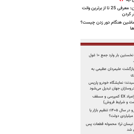
بهترین وانت ها در ایران: معرفی 25 تا از برترین وانت
ار کردن
اشین هنگام دور زدن چیست؟
ها
۳ خودروساز چینی برای نخستین بار وارد جمع ۱۰ غول
د؛ بازگشت علیمردان عظیمی به
ی
سیدند؛ نمایشگاه خودرو پاریس
شروع فروش اقساطی زامیاد EX کمپرسی و مسقف
راز واردات ۷۵ هزار خودرو در سال ۱۴۰۵؛ تنظیم بازار یا
 نیسان ترا؛ محموله قطعات پس
ان شد