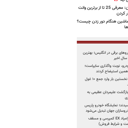
بهترین وانت ها در ایران: معرفی 25 تا از برترین وانت
ار کردن
اشین هنگام دور زدن چیست؟
ها
های برقی در انگلیس؛ بهترین
خودرو، نوبت واگذاری سایپاست؛
ی همین استیضاح کردند
۳ خودروساز چینی برای نخستین بار وارد جمع ۱۰ غول
د؛ بازگشت علیمردان عظیمی به
ی
سیدند؛ نمایشگاه خودرو پاریس
شروع فروش اقساطی زامیاد EX کمپرسی و مسقف