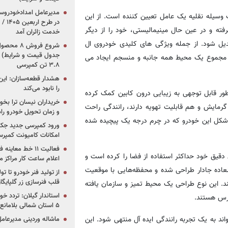
وسیله نقلیه یک عامل تعیین کننده است. از این
در ط
ه و در عین حال مینیمالیستی، خود را از دیگر
خدمت زائران آمد
دیل شود. از جمله ویژگی های کلیدی خودروی ال
جدول قیمت و شرایط) /
ر مجموع یک محیط همه جانبه و منسجم ایجاد می
۳.۸ تن کمپرسی
هشدار قطعه‌سازان: این
را نابود می‌کند
طور قابل توجهی به زیبایی درون کابین کمک کرده
خریداران نیسان ترا بخوا
رمایش و هم قابلیت تهویه دارند، رانندگی راحت
و زمان تحویل خودرو راه
 در تمام فصول تضمین می‌کنند. علاوه بر این، فرمان چند منظوره D شکل این خودرو که در چرم درجه یک پیچیده شده
ورود کمپرسی جدید جک 
امکانات کامیونت کمپرسی 
فعالیت ۱۱ خط مع
 دقیق خود حداکثر استفاده از فضا را کرده است و
اعلام ساعت کار مراکز م
عاده‌ جادار طراحی شده و محفظه‌هایی با موقعیت
از تولید فنر خودرو تا ت
قلب فنرسازی زر گلپایگا
د. این نوع طراحی یک محیط تمیز و سازمان یافته
استاندار گیلان: تردد خو
ترس هستند.
۵ استان شمالی بلامانع شد
اند به یک تجربه رانندگی ایده آل منتهی شود. این
ماشاله وردینی مدیرعا