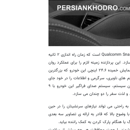
خودروی ال ایکس در تمامی نسخه ها مجهز به تراشه Qualcomm Snapdragon ۸۱۵۵ است که زمان راه اندازی ۲ ثانیه
 ثانیه را امکان پذیر می سازد. این پردازنده زمینه لازم را برای عملکرد روان
سیستم های هوشمند خودرو فراهم کرده است. از سوی دیگر صفحه نمایش خمیده ۲۴.۶ اینچی این خودرو که بزرگترین
ای ناوبری، سرگرمی و اطلاعات را در خود جای
داده است و امکانات هوشمند بی نظیری را ارائه می دهد. مکمل این سیستم، سیستم صدای فراگیر این خودرو با ۹
یع ترین شارژ بی سیم ۵۰ واتی است که به راحتی می تواند نیازهای سرنشینان را در حین
د. همچنین، دوربین تصویربرداری پانوراما ۵۴۰ درجه با وضوح بالا که قادر به ارائه ی تصاویر سه بعدی
گ یا هنگام پارک کردن به کمک راننده بیاید.
وشمند را جهت محافظت هر چه بیشتر از سلامت