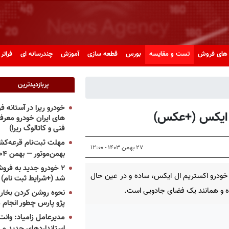
های فروش
تست و مقایسه
بورس
قطعه سازی
آموزش
چندرسانه ای
فراتر 
پربازدیدترین
خودرو ریرا در آستانه 
ل ایکس (+عکس)
های ایران خودرو معر
فنی و کاتالوگ ریرا)
مهلت ثبت‌نام قرعه‌کشی
۲۷ بهمن ۱۴۰۳ - ۱۲:۰۰
بهمن‌موتور — بهمن ۱۴۰۴
۲ خودرو جدید به فروش
خودرو اکستریم ال ایکس، ساده و در عین حال
شد (+شرایط ثبت نام)
 و همانند یک فضای جادویی است.
نحوه روشن کردن بخاری
پژو پارس چطور انجام 
مدیرعامل زامیاد: وانت 
استانداردهای جدید می