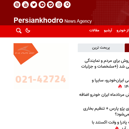
از خودرو
آرشیو
مقالات
پربحث ترین
فروش برای مردم و نمایندگی
فی شد (+مشخصات و جزئیات
 ایران‌خودرو، سایپا و
 مردادماه ایران خودرو اضافه
 پژو پارس + تنظیم بخاری
می‌شود؟
پادرا و وانت اکستند با
 آید