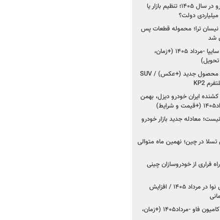
راز واردات ۷۵ هزار خودرو در سال ۱۴۰۵؛ تنظیم بازار یا
 نیسان ترا؛ محموله قطعات پس
ان شد
شروع فروش کوییک S سایپا -مرداد ۱۴۰۵ (+زمان،
 تحویل)
کرمان موتور به دنبال ۲ محصول جدید (+عکس) / SUV
رم KP2
شنده ایران خودرو دیزل، بهمن
ط)
ت؛ معادله جدید بازار خودرو
وش تسلا در چین؛ نهمین ماه متوالی
اه فراری از خودروسازان چینی
اعلام قیمت جدید پارس نوا در مرداد ۱۴۰۵ / افزایش
شروع فروش کشنده و کامیون فاو -مرداد۱۴۰۵ (+زمان،