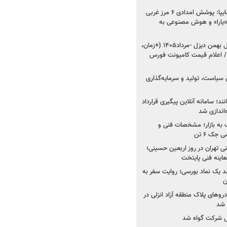
مدیرعامل امدادخودروسایپا: پوشش امدادی ۶ مرز غربی
رح اربعین ۱۴۰۵ / «یارا» و هوش مصنوعی به
شروع فروش ۸ محصول بهمن دیزل -مرداد۱۴۰۵ (+زمان،
 اعلام قیمت کامیونت فورس
 سیاست، تولید و سرمایه‌گذاری
نند؛ سامانه آنلاین پیگیری قرارداد
‌اندازی شد
به بازار؛ مشخصات فنی و
جک ۶ تن
اینه فنی تهران در روز اربعین حسینی؛
عاینه فنی پایتخت
ولد یک نماد بورسی؛ روایت سفر به
ن
دروهای پلاک منطقه آزاد انزلی در
مل شرکت گواه شد