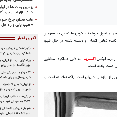
ها در بازار ایران برای ک
علت صدای چرخ جلو م
+ عیب یابی و راه حل 
دن و تحول هوشمند، خودروها تبدیل به «سومین
آخرین اخبار
ننده‌ تعامل انسان و وسیله نقلیه در حال ظهور
رکوردشکنی فروش خودرو
عملکرد بازار خودرو در ۶ سال اخیر
از برند لوکس
اکستریم
، به دلیل عملکرد استثنایی
پزشکیان: بعد از ایران‌
وزیر اقتصاد را هم برا
ن دست یافته است.
 از نیازهای کاربران است، بلکه توانسته است به
خودروسازی جهان شدند
از ایران‌خودرو تا زامیا
راس مدیریت خودروساز
چینی‌ها به قلب اروپا ر
۲۰۲۶ به میدان نبرد خودروسازان جهان تبدیل می‌شود
-مرداد۱۴۰۵ (+زمان، قیمت و شرایط فروش)