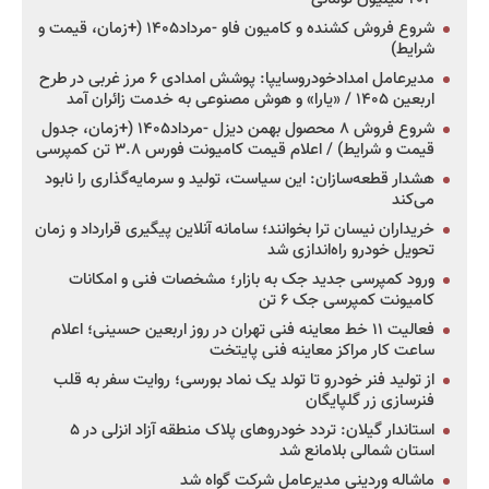
شروع فروش کشنده و کامیون فاو -مرداد۱۴۰۵ (+زمان، قیمت و
شرایط)
مدیرعامل امدادخودروسایپا: پوشش امدادی ۶ مرز غربی در طرح
اربعین ۱۴۰۵ / «یارا» و هوش مصنوعی به خدمت زائران آمد
شروع فروش ۸ محصول بهمن دیزل -مرداد۱۴۰۵ (+زمان، جدول
قیمت و شرایط) / اعلام قیمت کامیونت فورس ۳.۸ تن کمپرسی
هشدار قطعه‌سازان: این سیاست، تولید و سرمایه‌گذاری را نابود
می‌کند
خریداران نیسان ترا بخوانند؛ سامانه آنلاین پیگیری قرارداد و زمان
تحویل خودرو راه‌اندازی شد
ورود کمپرسی جدید جک به بازار؛ مشخصات فنی و امکانات
کامیونت کمپرسی جک ۶ تن
فعالیت ۱۱ خط معاینه فنی تهران در روز اربعین حسینی؛ اعلام
ساعت کار مراکز معاینه فنی پایتخت
از تولید فنر خودرو تا تولد یک نماد بورسی؛ روایت سفر به قلب
فنرسازی زر گلپایگان
استاندار گیلان: تردد خودروهای پلاک منطقه آزاد انزلی در ۵
استان شمالی بلامانع شد
ماشاله وردینی مدیرعامل شرکت گواه شد