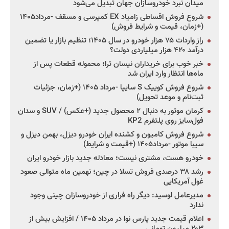
میدان نبرد خودروسازان جهان تبدیل می‌شود
شروع فروش اقساطی زامیاد EX کمپرسی و مسقف -مرداد۱۴۰۵
(+زمان، قیمت و شرایط فروش)
راز واردات ۷۵ هزار خودرو در سال ۱۴۰۵؛ تنظیم بازار یا تضمین
درآمد ۴۲۰ هزار میلیاردی دولت؟
خبر خوب برای خریداران نیسان ترا؛ محموله قطعات پس از
ماه‌ها انتظار وارد ایران شد
شروع فروش کوییک S سایپا -مرداد ۱۴۰۵ (+زمان، جزئیات
ثبت‌نام و موعد تحویل)
کرمان موتور به دنبال ۲ محصول جدید (+عکس) / SUV و سدان
فول‌سایز روی پلتفرم KP2
شروع فروش کامیون و کشنده ایران خودرو دیزل، بهمن دیزل و
سیبا موتور -مرداد۱۴۰۵ (+قیمت و شرایط)
خودرو هست، مشتری نیست؛ معادله جدید بازار خودرو ایران
رشد ۳۸ درصدی فروش تسلا در چین؛ نهمین ماه متوالی صعود
غول آمریکایی
مدیرعامل لوسید: دیگر راه فراری از خودروسازان چینی وجود
ندارد
اعلام قیمت جدید پارس نوا در مرداد ۱۴۰۵ / افزایش بیش از
۲۰۳ میلیون تومانی