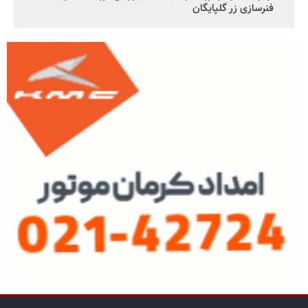
فنرسازی زر گلپایگان