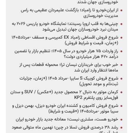
خودروسازی جهان شدند
از ایران‌خودرو تا زامیاد؛ بازگشت علیمردان عظیمی به راس
مدیریت خودروسازی
چینی‌ها به قلب اروپا رسیدند؛ نمایشگاه خودرو پاریس ۲۰۲۶ به
میدان نبرد خودروسازان جهان تبدیل می‌شود
شروع فروش اقساطی زامیاد EX کمپرسی و مسقف -مرداد۱۴۰۵
(+زمان، قیمت و شرایط فروش)
راز واردات ۷۵ هزار خودرو در سال ۱۴۰۵؛ تنظیم بازار یا تضمین
درآمد ۴۲۰ هزار میلیاردی دولت؟
خبر خوب برای خریداران نیسان ترا؛ محموله قطعات پس از
ماه‌ها انتظار وارد ایران شد
شروع فروش کوییک S سایپا -مرداد ۱۴۰۵ (+زمان، جزئیات
ثبت‌نام و موعد تحویل)
کرمان موتور به دنبال ۲ محصول جدید (+عکس) / SUV و سدان
فول‌سایز روی پلتفرم KP2
شروع فروش کامیون و کشنده ایران خودرو دیزل، بهمن دیزل و
سیبا موتور -مرداد۱۴۰۵ (+قیمت و شرایط)
خودرو هست، مشتری نیست؛ معادله جدید بازار خودرو ایران
رشد ۳۸ درصدی فروش تسلا در چین؛ نهمین ماه متوالی صعود