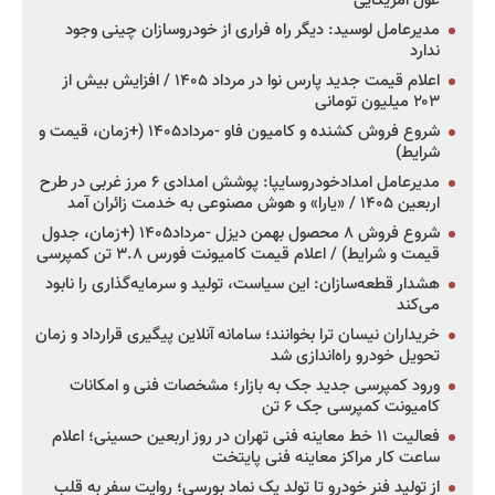
غول آمریکایی
مدیرعامل لوسید: دیگر راه فراری از خودروسازان چینی وجود
ندارد
اعلام قیمت جدید پارس نوا در مرداد ۱۴۰۵ / افزایش بیش از
۲۰۳ میلیون تومانی
شروع فروش کشنده و کامیون فاو -مرداد۱۴۰۵ (+زمان، قیمت و
شرایط)
مدیرعامل امدادخودروسایپا: پوشش امدادی ۶ مرز غربی در طرح
اربعین ۱۴۰۵ / «یارا» و هوش مصنوعی به خدمت زائران آمد
شروع فروش ۸ محصول بهمن دیزل -مرداد۱۴۰۵ (+زمان، جدول
قیمت و شرایط) / اعلام قیمت کامیونت فورس ۳.۸ تن کمپرسی
هشدار قطعه‌سازان: این سیاست، تولید و سرمایه‌گذاری را نابود
می‌کند
خریداران نیسان ترا بخوانند؛ سامانه آنلاین پیگیری قرارداد و زمان
تحویل خودرو راه‌اندازی شد
ورود کمپرسی جدید جک به بازار؛ مشخصات فنی و امکانات
کامیونت کمپرسی جک ۶ تن
فعالیت ۱۱ خط معاینه فنی تهران در روز اربعین حسینی؛ اعلام
ساعت کار مراکز معاینه فنی پایتخت
از تولید فنر خودرو تا تولد یک نماد بورسی؛ روایت سفر به قلب