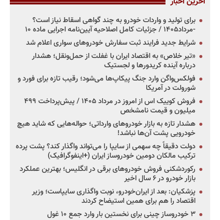
آخرین اخبار
برای تولید و واردات خودرو به چند گواهی اسقاط نیاز است؟
-مرداد۱۴۰۵ / جزئیات کامل اصلاحیه آیین‌نامه اجرایی ماده ۱۰
شرایط جدید فرایند ثبت سفارش خودروهای سواری اعلام شد
«تیر خلاص» به اقتصاد ایران با غفلت از حمل‌ونقل؛ هشدار
درباره آینده کریدورها و لجستیک
فولکس‌واگن وارد جنگ پیکاپ‌ها می‌شود؛ رقیب تازه برای فورد و
شورولت در آمریکا
فروش کوییک اس از امروز در مرداد ۱۴۰۵ / پیش‌پرداخت ۴۹۹
میلیون و قیمت نامشخص
هشدار تازه به بازار خودروهای وارداتی؛ حواله‌هایی که شاید هیچ
خودرویی پشت آن‌ها نباشد!
دولت دقیقاً چه سهمی از سایپا را می‌تواند واگذار کند؟ پشت پرده
ترکیب مالکان دومین خودروساز ایران (+اینفوگرافیک)
رکوردشکنی فروش خودروهای برقی در انگلیس؛ بهترین عملکرد
بازار خودرو در ۶ سال اخیر
پزشکیان: بعد از ایران‌خودرو، نوبت واگذاری سایپاست؛ وزیر
اقتصاد را هم برای همین استیضاح کردند
۳ خودروساز چینی برای نخستین بار وارد جمع ۱۰ غول