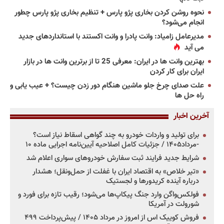
نحوه روشن کردن بخاری پژو پارس + تنظیم بخاری پژو پارس چطور
انجام می‌شود؟
مدیرعامل زامیاد: وانت پادرا و وانت اکستند با استانداردهای جدید
می آید
بهترین وانت ها در ایران: معرفی 25 تا از برترین وانت ها در بازار
ایران برای کار کردن
علت صدای چرخ جلو ماشین هنگام دور زدن چیست؟ + عیب یابی و
راه حل ها
آخرین اخبار
برای تولید و واردات خودرو به چند گواهی اسقاط نیاز است؟
-مرداد۱۴۰۵ / جزئیات کامل اصلاحیه آیین‌نامه اجرایی ماده ۱۰
شرایط جدید فرایند ثبت سفارش خودروهای سواری اعلام شد
«تیر خلاص» به اقتصاد ایران با غفلت از حمل‌ونقل؛ هشدار
درباره آینده کریدورها و لجستیک
فولکس‌واگن وارد جنگ پیکاپ‌ها می‌شود؛ رقیب تازه برای فورد و
شورولت در آمریکا
فروش کوییک اس از امروز در مرداد ۱۴۰۵ / پیش‌پرداخت ۴۹۹