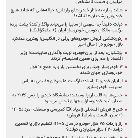
میلیون و قیمت نامشخص
هشدار تازه به بازار خودروهای وارداتی؛ حواله‌هایی که شاید هیچ
خودرویی پشت آن‌ها نباشد!
دولت دقیقاً چه سهمی از سایپا را می‌تواند واگذار کند؟ پشت پرده
ترکیب مالکان دومین خودروساز ایران (+اینفوگرافیک)
رکوردشکنی فروش خودروهای برقی در انگلیس؛ بهترین عملکرد
بازار خودرو در ۶ سال اخیر
پزشکیان: بعد از ایران‌خودرو، نوبت واگذاری سایپاست؛ وزیر
اقتصاد را هم برای همین استیضاح کردند
۳ خودروساز چینی برای نخستین بار وارد جمع ۱۰ غول
خودروسازی جهان شدند
از ایران‌خودرو تا زامیاد؛ بازگشت علیمردان عظیمی به راس
مدیریت خودروسازی
چینی‌ها به قلب اروپا رسیدند؛ نمایشگاه خودرو پاریس ۲۰۲۶ به
میدان نبرد خودروسازان جهان تبدیل می‌شود
شروع فروش اقساطی زامیاد EX کمپرسی و مسقف -مرداد۱۴۰۵
(+زمان، قیمت و شرایط فروش)
راز واردات ۷۵ هزار خودرو در سال ۱۴۰۵؛ تنظیم بازار یا تضمین
درآمد ۴۲۰ هزار میلیاردی دولت؟
خبر خوب برای خریداران نیسان ترا؛ محموله قطعات پس از