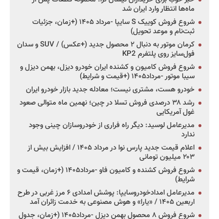
ماه‌ها انتظار وارد ایران شد
شروع فروش کوییک S سایپا -مرداد ۱۴۰۵ (+زمان، جزئیات
ثبت‌نام و موعد تحویل)
کرمان موتور به دنبال ۲ محصول جدید (+عکس) / SUV و سدان
فول‌سایز روی پلتفرم KP2
شروع فروش کامیون و کشنده ایران خودرو دیزل، بهمن دیزل و
سیبا موتور -مرداد۱۴۰۵ (+قیمت و شرایط)
خودرو هست، مشتری نیست؛ معادله جدید بازار خودرو ایران
رشد ۳۸ درصدی فروش تسلا در چین؛ نهمین ماه متوالی صعود
غول آمریکایی
مدیرعامل لوسید: دیگر راه فراری از خودروسازان چینی وجود
ندارد
اعلام قیمت جدید پارس نوا در مرداد ۱۴۰۵ / افزایش بیش از
۲۰۳ میلیون تومانی
شروع فروش کشنده و کامیون فاو -مرداد۱۴۰۵ (+زمان، قیمت و
شرایط)
مدیرعامل امدادخودروسایپا: پوشش امدادی ۶ مرز غربی در طرح
اربعین ۱۴۰۵ / «یارا» و هوش مصنوعی به خدمت زائران آمد
شروع فروش ۸ محصول بهمن دیزل -مرداد۱۴۰۵ (+زمان، جدول