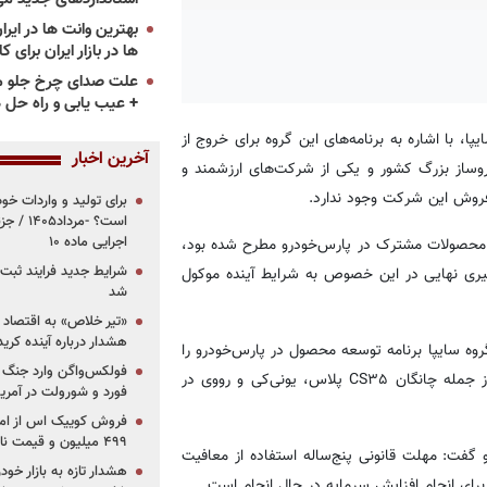
ها در بازار ایران برای ک
علت صدای چرخ جلو م
+ عیب یابی و راه حل 
ا، با اشاره به برنامه‌های این گروه برای خروج از
آخرین اخبار
روساز بزرگ کشور و یکی از شرکت‌های ارزشمند و
ی فروش این شرکت وجود ندارد.
برای تولید و واردات خو
است؟ -مر
اجرایی ماده ۱۰
 محصولات مشترک در پارس‌خودرو مطرح شده بود،
شرایط جدید فرایند ثب
گیری نهایی در این خصوص به شرایط آینده موکول
شد
«تیر خلاص» به اقتصاد ا
هشدار درباره آینده کر
روه سایپا برنامه توسعه محصول در پارس‌خودرو را
فولکس‌واگن وارد جنگ پی
با پروژه‌هایی نظیر «پارس نوآ» و همچنین مونتاژ خودروهای وارداتی از جمله چانگان CS۳۵ پلاس، یونی‌کی و رووی در
فورد و شورولت در آمریک
۴۹۹ میلیون و قیمت نامشخص
 گفت: مهلت قانونی پنج‌ساله استفاده از معافیت
هشدار تازه به بازار خود