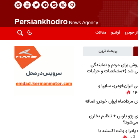
از خودرو
آرشیو
مقالات
پربحث ترین
فروش برای مردم و نمایندگی
فی شد (+مشخصات و جزئیات
 ایران‌خودرو، سایپا و
 مردادماه ایران خودرو اضافه
 پژو پارس + تنظیم بخاری
می‌شود؟
پادرا و وانت اکستند با
 آید