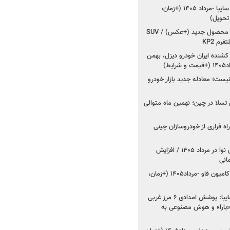
شروع فروش کوییک S سایپا -مرداد ۱۴۰۵ (+زمان،
 تحویل)
کرمان موتور به دنبال ۲ محصول جدید (+عکس) / SUV
رم KP2
شنده ایران خودرو دیزل، بهمن
ط)
ت؛ معادله جدید بازار خودرو
وش تسلا در چین؛ نهمین ماه متوالی
اه فراری از خودروسازان چینی
اعلام قیمت جدید پارس نوا در مرداد ۱۴۰۵ / افزایش
شروع فروش کشنده و کامیون فاو -مرداد۱۴۰۵ (+زمان،
مدیرعامل امدادخودروسایپا: پوشش امدادی ۶ مرز غربی
رح اربعین ۱۴۰۵ / «یارا» و هوش مصنوعی به