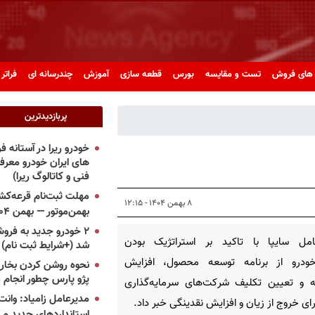
های فروش
تست و مقایسه
بورس
قطعه سازی
آموزش
چندرسانه ای
فراتر 
پربازدیدترین
خودرو ریرا در آستانه 
های ایران خودرو معر
فنی و کاتالوگ ریرا)
مهلت ثبت‌نام قرعه‌کشی
۸ بهمن ۱۴۰۴ - ۱۲:۱۵
بهمن‌موتور — بهمن ۱۴۰۴
۲ خودرو جدید به فروش
امل سایپا با تاکید بر استراتژیک بودن
شد (+شرایط ثبت نام)
خودرو از برنامه توسعه محصول، افزایش
نحوه روشن کردن بخاری
پژو پارس چطور انجام 
ه و تعیین تکلیف شرکت‌های سرمایه‌گذاری
مدیرعامل زامیاد: وانت 
رای خروج از زیان و افزایش نقدینگی خبر داد.
استانداردهای جدید می