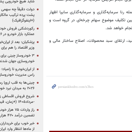
شاید هیچ خودرویی پشت
دولت دقیقاً چه سهمی از 
رنا سرمایه‌گذاری و سرمایه‌گذاری سایپا اظهار
پشت پرده ترکیب مالکان
عیین تکلیف موضوع سهام چرخه‌ای در گروه است و
(+اینفوگرافیک)
نجام خواهد شد.
رکوردشکنی فروش خودرو
عملکرد بازار خودرو در ۶ سال اخیر
لید، ارتقای سبد محصولات، اصلاح ساختار مالی و
پزشکیان: بعد از ایران‌
وزیر اقتصاد را هم برا
خودروسازی جهان شدند
از ایران‌خودرو تا زامیا
راس مدیریت خودروساز
چینی‌ها به قلب اروپا ر
۲۰۲۶ به میدان نبرد خودروسازان جهان تبدیل می‌شود
-مرداد۱۴۰۵ (+زمان، قیمت و شرایط فروش)
تضمین درآمد ۴۲۰ هزار میلیاردی دولت؟
خبر خوب برای خریداران
از ماه‌ها انتظار وارد ایر