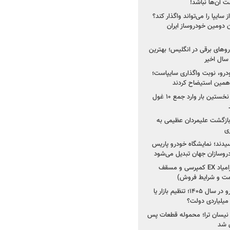
 آن‌ها نباشد!
سایپا را می‌تواند واگذار کند؟
 دومین خودروساز ایران
های برقی در انگلیس؛ بهترین
خودرو، نوبت واگذاری سایپاست؛
ی همین استیضاح کردند
۳ خودروساز چینی برای نخستین بار وارد جمع ۱۰ غول
د؛ بازگشت علیمردان عظیمی به
ی
سیدند؛ نمایشگاه خودرو پاریس
شروع فروش اقساطی زامیاد EX کمپرسی و مسقف
راز واردات ۷۵ هزار خودرو در سال ۱۴۰۵؛ تنظیم بازار یا
 نیسان ترا؛ محموله قطعات پس
ان شد