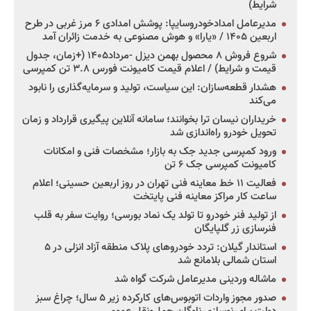
شرایط)
مدیرعامل امدادخودروسایپا: پوشش امدادی ۶ مرز غربی در طرح
اربعین ۱۴۰۵ / «یارا» و هوش مصنوعی به خدمت زائران آمد
شروع فروش ۸ محصول بهمن دیزل -مرداد۱۴۰۵ (+زمان، جدول
قیمت و شرایط) / اعلام قیمت کامیونت فورس ۳.۸ تن کمپرسی
هشدار قطعه‌سازان: این سیاست، تولید و سرمایه‌گذاری را نابود
می‌کند
خریداران نیسان ترا بخوانند؛ سامانه آنلاین پیگیری قرارداد و زمان
تحویل خودرو راه‌اندازی شد
ورود کمپرسی جدید جک به بازار؛ مشخصات فنی و امکانات
کامیونت کمپرسی جک ۶ تن
فعالیت ۱۱ خط معاینه فنی تهران در روز اربعین حسینی؛ اعلام
ساعت کار مراکز معاینه فنی پایتخت
از تولید فنر خودرو تا تولد یک نماد بورسی؛ روایت سفر به قلب
فنرسازی زر گلپایگان
استاندار گیلان: تردد خودروهای پلاک منطقه آزاد انزلی در ۵
استان شمالی بلامانع شد
ماشاله وردینی مدیرعامل شرکت گواه شد
صدور مجوز واردات اتوبوس‌های کارکرده زیر ۵ سال؛ چراغ سبز