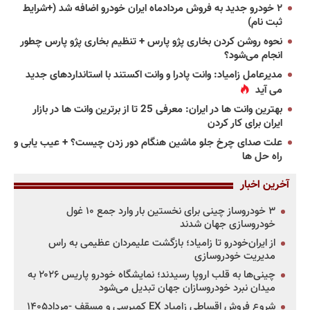
۲ خودرو جدید به فروش مردادماه ایران خودرو اضافه شد (+شرایط
ثبت نام)
نحوه روشن کردن بخاری پژو پارس + تنظیم بخاری پژو پارس چطور
انجام می‌شود؟
مدیرعامل زامیاد: وانت پادرا و وانت اکستند با استانداردهای جدید
می آید
بهترین وانت ها در ایران: معرفی 25 تا از برترین وانت ها در بازار
ایران برای کار کردن
علت صدای چرخ جلو ماشین هنگام دور زدن چیست؟ + عیب یابی و
راه حل ها
آخرین اخبار
۳ خودروساز چینی برای نخستین بار وارد جمع ۱۰ غول
خودروسازی جهان شدند
از ایران‌خودرو تا زامیاد؛ بازگشت علیمردان عظیمی به راس
مدیریت خودروسازی
چینی‌ها به قلب اروپا رسیدند؛ نمایشگاه خودرو پاریس ۲۰۲۶ به
میدان نبرد خودروسازان جهان تبدیل می‌شود
شروع فروش اقساطی زامیاد EX کمپرسی و مسقف -مرداد۱۴۰۵