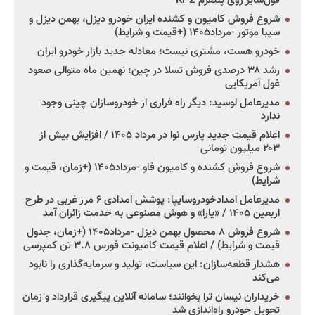
فول‌سایز روی پلتفرم KP2
شروع فروش کامیون و کشنده ایران خودرو دیزل، بهمن دیزل و
سیبا موتور -مرداد۱۴۰۵ (+قیمت و شرایط)
خودرو هست، مشتری نیست؛ معادله جدید بازار خودرو ایران
رشد ۳۸ درصدی فروش تسلا در چین؛ نهمین ماه متوالی صعود
غول آمریکایی
مدیرعامل لوسید: دیگر راه فراری از خودروسازان چینی وجود
ندارد
اعلام قیمت جدید پارس نوا در مرداد ۱۴۰۵ / افزایش بیش از
۲۰۳ میلیون تومانی
شروع فروش کشنده و کامیون فاو -مرداد۱۴۰۵ (+زمان، قیمت و
شرایط)
مدیرعامل امدادخودروسایپا: پوشش امدادی ۶ مرز غربی در طرح
اربعین ۱۴۰۵ / «یارا» و هوش مصنوعی به خدمت زائران آمد
شروع فروش ۸ محصول بهمن دیزل -مرداد۱۴۰۵ (+زمان، جدول
قیمت و شرایط) / اعلام قیمت کامیونت فورس ۳.۸ تن کمپرسی
هشدار قطعه‌سازان: این سیاست، تولید و سرمایه‌گذاری را نابود
می‌کند
خریداران نیسان ترا بخوانند؛ سامانه آنلاین پیگیری قرارداد و زمان
تحویل خودرو راه‌اندازی شد