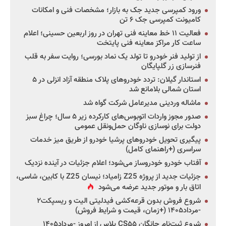
ورود کمپرسی جدید جک به بازار؛ مشخصات فنی و امکانات
کامیونت کمپرسی جک ۶ تن
فعالیت ۱۱ خط معاینه فنی تهران در روز اربعین حسینی؛ اعلام
ساعت کار مراکز معاینه فنی پایتخت
از تولید فنر خودرو تا تولد یک نماد بورسی؛ روایت سفر به قلب
فنرسازی زر گلپایگان
استاندار گیلان: تردد خودروهای پلاک منطقه آزاد انزلی در ۵
استان شمالی بلامانع شد
ماشاله وردینی مدیرعامل شرکت گواه شد
صدور مجوز واردات اتوبوس‌های کارکرده زیر ۵ سال؛ چراغ سبز
دولت برای نوسازی ناوگان حمل‌ونقل عمومی
پیگیری تحویل خودروهای پرشیا خودرو از طریق میز خدمات
سراسری (+راهنمای کامل)
آفتاب خودرو خودروساز می‌شود؛ اعلام جزئیات در آینده نزدیک
جزئیات جدید از پروژه Z25 زامیاد؛ نیسان Z25 با کابین، شاسی،
اتاق بار و موتور جدید عرضه می‌شود
شروع فروش بدون قرعه‌کشی فیدلیتی الیت و ریسپکت۲
-مرداد۱۴۰۵ (+زمان، قیمت و شرایط فروش)
شروع ثبت‌نام چانگان CS۵۵ پلاس از امروز -مرداد۱۴۰۵