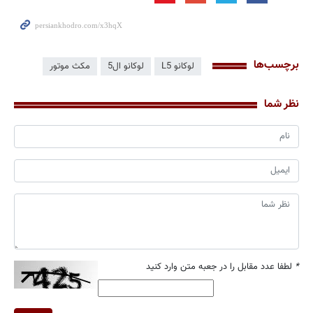
برچسب‌ها
لوکانو L5
لوکانو ال5
مکث موتور
نظر شما
*
لطفا عدد مقابل را در جعبه متن وارد کنید