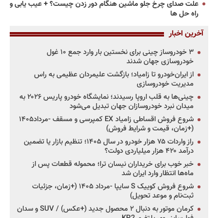
علت صدای چرخ جلو ماشین هنگام دور زدن چیست؟ + عیب یابی و
راه حل ها
آخرین اخبار
۳ خودروساز چینی برای نخستین بار وارد جمع ۱۰ غول
خودروسازی جهان شدند
از ایران‌خودرو تا زامیاد؛ بازگشت علیمردان عظیمی به راس
مدیریت خودروسازی
چینی‌ها به قلب اروپا رسیدند؛ نمایشگاه خودرو پاریس ۲۰۲۶ به
میدان نبرد خودروسازان جهان تبدیل می‌شود
شروع فروش اقساطی زامیاد EX کمپرسی و مسقف -مرداد۱۴۰۵
(+زمان، قیمت و شرایط فروش)
راز واردات ۷۵ هزار خودرو در سال ۱۴۰۵؛ تنظیم بازار یا تضمین
درآمد ۴۲۰ هزار میلیاردی دولت؟
خبر خوب برای خریداران نیسان ترا؛ محموله قطعات پس از
ماه‌ها انتظار وارد ایران شد
شروع فروش کوییک S سایپا -مرداد ۱۴۰۵ (+زمان، جزئیات
ثبت‌نام و موعد تحویل)
کرمان موتور به دنبال ۲ محصول جدید (+عکس) / SUV و سدان