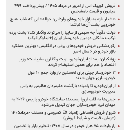
فروش کوییک اس از امروز در مرداد ۱۴۰۵ / پیش‌پرداخت ۴۹۹
میلیون و قیمت نامشخص
هشدار تازه به بازار خودروهای وارداتی؛ حواله‌هایی که شاید هیچ
خودرویی پشت آن‌ها نباشد!
دولت دقیقاً چه سهمی از سایپا را می‌تواند واگذار کند؟ پشت پرده
ترکیب مالکان دومین خودروساز ایران (+اینفوگرافیک)
رکوردشکنی فروش خودروهای برقی در انگلیس؛ بهترین عملکرد
بازار خودرو در ۶ سال اخیر
پزشکیان: بعد از ایران‌خودرو، نوبت واگذاری سایپاست؛ وزیر
اقتصاد را هم برای همین استیضاح کردند
۳ خودروساز چینی برای نخستین بار وارد جمع ۱۰ غول
خودروسازی جهان شدند
از ایران‌خودرو تا زامیاد؛ بازگشت علیمردان عظیمی به راس
مدیریت خودروسازی
چینی‌ها به قلب اروپا رسیدند؛ نمایشگاه خودرو پاریس ۲۰۲۶ به
میدان نبرد خودروسازان جهان تبدیل می‌شود
شروع فروش اقساطی زامیاد EX کمپرسی و مسقف -مرداد۱۴۰۵
(+زمان، قیمت و شرایط فروش)
راز واردات ۷۵ هزار خودرو در سال ۱۴۰۵؛ تنظیم بازار یا تضمین