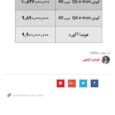
کد مطلب
149853
فرشید آصفی