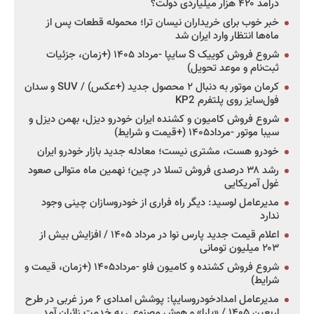
درآمد ۴۲۰ هزار میلیاردی دولت؟
خبر خوب برای خریداران نیسان ترا؛ محموله قطعات پس از
ماه‌ها انتظار وارد ایران شد
شروع فروش کوییک S سایپا -مرداد ۱۴۰۵ (+زمان، جزئیات
ثبت‌نام و موعد تحویل)
کرمان موتور به دنبال ۲ محصول جدید (+عکس) / SUV و سدان
فول‌سایز روی پلتفرم KP2
شروع فروش کامیون و کشنده ایران خودرو دیزل، بهمن دیزل و
سیبا موتور -مرداد۱۴۰۵ (+قیمت و شرایط)
خودرو هست، مشتری نیست؛ معادله جدید بازار خودرو ایران
رشد ۳۸ درصدی فروش تسلا در چین؛ نهمین ماه متوالی صعود
غول آمریکایی
مدیرعامل لوسید: دیگر راه فراری از خودروسازان چینی وجود
ندارد
اعلام قیمت جدید پارس نوا در مرداد ۱۴۰۵ / افزایش بیش از
۲۰۳ میلیون تومانی
شروع فروش کشنده و کامیون فاو -مرداد۱۴۰۵ (+زمان، قیمت و
شرایط)
مدیرعامل امدادخودروسایپا: پوشش امدادی ۶ مرز غربی در طرح
اربعین ۱۴۰۵ / «یارا» و هوش مصنوعی به خدمت زائران آمد