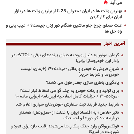
می آید
بهترین وانت ها در ایران: معرفی 25 تا از برترین وانت ها در بازار
ایران برای کار کردن
علت صدای چرخ جلو ماشین هنگام دور زدن چیست؟ + عیب یابی و
راه حل ها
آخرین اخبار
کرمان موتور به دنبال ورود به دنیای پرنده‌های برقی؛ eVTOL در
رادار این خودروساز ایرانی!
شروع فروش ۵ خودرو وارداتی -مرداد۱۴۰۵ (+زمان، لیست
خودروها و شرایط خرید)
یادگیری باطری سازی چقدر طول می کشد؟
برای تولید و واردات خودرو به چند گواهی اسقاط نیاز است؟
-مرداد۱۴۰۵ / جزئیات کامل اصلاحیه آیین‌نامه اجرایی ماده ۱۰
شرایط جدید فرایند ثبت سفارش خودروهای سواری اعلام شد
«تیر خلاص» به اقتصاد ایران با غفلت از حمل‌ونقل؛ هشدار
درباره آینده کریدورها و لجستیک
فولکس‌واگن وارد جنگ پیکاپ‌ها می‌شود؛ رقیب تازه برای فورد و
شورولت در آمریکا