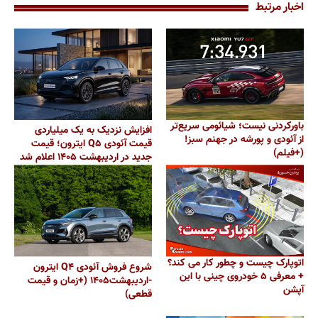
اخبار مرتبط
باورکردنی نیست؛ شیائومی سریع‌تر
افزایش نزدیک به یک میلیاردی
از آئودی و پورشه در جهنم سبز!
قیمت آئودی Q۵ ایترون؛ قیمت
(+فیلم)
جدید در اردیبهشت ۱۴۰۵ اعلام شد
اتوپارک چیست و چطور کار می کند؟
شروع فروش آئودی Q۴ ایترون
+ معرفی ۵ خودروی چینی با این
-اردیبهشت۱۴۰۵ (+زمان و قیمت
آپشن
قطعی)