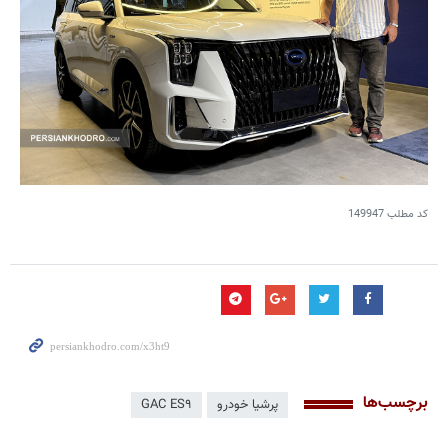
کد مطلب
149947
برچسب‌ها
پرشیا خودرو
GAC ES۹