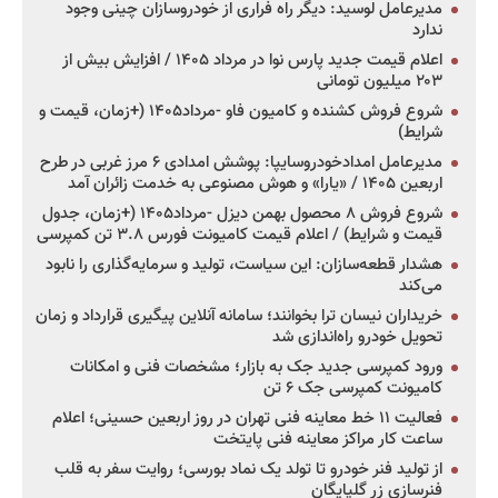
مدیرعامل لوسید: دیگر راه فراری از خودروسازان چینی وجود
ندارد
اعلام قیمت جدید پارس نوا در مرداد ۱۴۰۵ / افزایش بیش از
۲۰۳ میلیون تومانی
شروع فروش کشنده و کامیون فاو -مرداد۱۴۰۵ (+زمان، قیمت و
شرایط)
مدیرعامل امدادخودروسایپا: پوشش امدادی ۶ مرز غربی در طرح
اربعین ۱۴۰۵ / «یارا» و هوش مصنوعی به خدمت زائران آمد
شروع فروش ۸ محصول بهمن دیزل -مرداد۱۴۰۵ (+زمان، جدول
قیمت و شرایط) / اعلام قیمت کامیونت فورس ۳.۸ تن کمپرسی
هشدار قطعه‌سازان: این سیاست، تولید و سرمایه‌گذاری را نابود
می‌کند
خریداران نیسان ترا بخوانند؛ سامانه آنلاین پیگیری قرارداد و زمان
تحویل خودرو راه‌اندازی شد
ورود کمپرسی جدید جک به بازار؛ مشخصات فنی و امکانات
کامیونت کمپرسی جک ۶ تن
فعالیت ۱۱ خط معاینه فنی تهران در روز اربعین حسینی؛ اعلام
ساعت کار مراکز معاینه فنی پایتخت
از تولید فنر خودرو تا تولد یک نماد بورسی؛ روایت سفر به قلب
فنرسازی زر گلپایگان