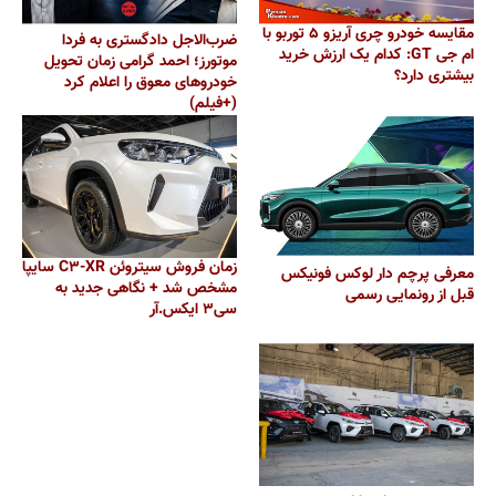
مقایسه خودرو چری آریزو ۵ توربو با
ضرب‌الاجل دادگستری به فردا
ام جی GT: کدام یک ارزش خرید
موتورز؛ احمد گرامی زمان تحویل
بیشتری دارد؟
خودروهای معوق را اعلام کرد
(+فیلم)
زمان فروش سیتروئن C۳-XR سایپا
معرفی پرچم دار لوکس فونیکس
مشخص شد + نگاهی جدید به
قبل از رونمایی رسمی
سی۳ ایکس.آر