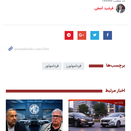
کد مطلب
149949
فرشید آصفی
برچسب‌ها
فرداموتورز
فرداموتور
اخبار مرتبط