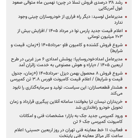
رشد ۳۸ درصدی فروش تسلا در چین؛ نهمین ماه متوالی صعود
غول آمریکایی
مدیرعامل لوسید: دیگر راه فراری از خودروسازان چینی وجود
ندارد
اعلام قیمت جدید پارس نوا در مرداد ۱۴۰۵ / افزایش بیش از
۲۰۳ میلیون تومانی
شروع فروش کشنده و کامیون فاو -مرداد۱۴۰۵ (+زمان، قیمت و
شرایط)
مدیرعامل امدادخودروسایپا: پوشش امدادی ۶ مرز غربی در طرح
اربعین ۱۴۰۵ / «یارا» و هوش مصنوعی به خدمت زائران آمد
شروع فروش ۸ محصول بهمن دیزل -مرداد۱۴۰۵ (+زمان، جدول
قیمت و شرایط) / اعلام قیمت کامیونت فورس ۳.۸ تن کمپرسی
هشدار قطعه‌سازان: این سیاست، تولید و سرمایه‌گذاری را نابود
می‌کند
خریداران نیسان ترا بخوانند؛ سامانه آنلاین پیگیری قرارداد و زمان
تحویل خودرو راه‌اندازی شد
ورود کمپرسی جدید جک به بازار؛ مشخصات فنی و امکانات
کامیونت کمپرسی جک ۶ تن
فعالیت ۱۱ خط معاینه فنی تهران در روز اربعین حسینی؛ اعلام
ساعت کار مراکز معاینه فنی پایتخت