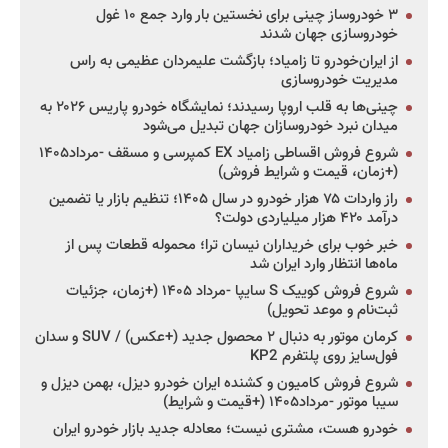
۳ خودروساز چینی برای نخستین بار وارد جمع ۱۰ غول
خودروسازی جهان شدند
از ایران‌خودرو تا زامیاد؛ بازگشت علیمردان عظیمی به راس
مدیریت خودروسازی
چینی‌ها به قلب اروپا رسیدند؛ نمایشگاه خودرو پاریس ۲۰۲۶ به
میدان نبرد خودروسازان جهان تبدیل می‌شود
شروع فروش اقساطی زامیاد EX کمپرسی و مسقف -مرداد۱۴۰۵
(+زمان، قیمت و شرایط فروش)
راز واردات ۷۵ هزار خودرو در سال ۱۴۰۵؛ تنظیم بازار یا تضمین
درآمد ۴۲۰ هزار میلیاردی دولت؟
خبر خوب برای خریداران نیسان ترا؛ محموله قطعات پس از
ماه‌ها انتظار وارد ایران شد
شروع فروش کوییک S سایپا -مرداد ۱۴۰۵ (+زمان، جزئیات
ثبت‌نام و موعد تحویل)
کرمان موتور به دنبال ۲ محصول جدید (+عکس) / SUV و سدان
فول‌سایز روی پلتفرم KP2
شروع فروش کامیون و کشنده ایران خودرو دیزل، بهمن دیزل و
سیبا موتور -مرداد۱۴۰۵ (+قیمت و شرایط)
خودرو هست، مشتری نیست؛ معادله جدید بازار خودرو ایران