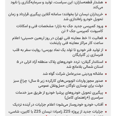
هشدار قطعه‌سازان: این سیاست، تولید و سرمایه‌گذاری را نابود
می‌کند
خریداران نیسان ترا بخوانند؛ سامانه آنلاین پیگیری قرارداد و زمان
تحویل خودرو راه‌اندازی شد
ورود کمپرسی جدید جک به بازار؛ مشخصات فنی و امکانات
کامیونت کمپرسی جک ۶ تن
فعالیت ۱۱ خط معاینه فنی تهران در روز اربعین حسینی؛ اعلام
ساعت کار مراکز معاینه فنی پایتخت
از تولید فنر خودرو تا تولد یک نماد بورسی؛ روایت سفر به قلب
فنرسازی زر گلپایگان
استاندار گیلان: تردد خودروهای پلاک منطقه آزاد انزلی در ۵
استان شمالی بلامانع شد
ماشاله وردینی مدیرعامل شرکت گواه شد
صدور مجوز واردات اتوبوس‌های کارکرده زیر ۵ سال؛ چراغ سبز
دولت برای نوسازی ناوگان حمل‌ونقل عمومی
پیگیری تحویل خودروهای پرشیا خودرو از طریق میز خدمات
سراسری (+راهنمای کامل)
آفتاب خودرو خودروساز می‌شود؛ اعلام جزئیات در آینده نزدیک
جزئیات جدید از پروژه Z25 زامیاد؛ نیسان Z25 با کابین، شاسی،