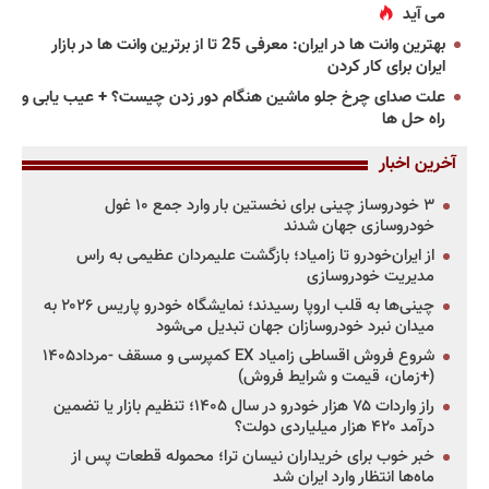
می آید
بهترین وانت ها در ایران: معرفی 25 تا از برترین وانت ها در بازار
ایران برای کار کردن
علت صدای چرخ جلو ماشین هنگام دور زدن چیست؟ + عیب یابی و
راه حل ها
آخرین اخبار
۳ خودروساز چینی برای نخستین بار وارد جمع ۱۰ غول
خودروسازی جهان شدند
از ایران‌خودرو تا زامیاد؛ بازگشت علیمردان عظیمی به راس
مدیریت خودروسازی
چینی‌ها به قلب اروپا رسیدند؛ نمایشگاه خودرو پاریس ۲۰۲۶ به
میدان نبرد خودروسازان جهان تبدیل می‌شود
شروع فروش اقساطی زامیاد EX کمپرسی و مسقف -مرداد۱۴۰۵
(+زمان، قیمت و شرایط فروش)
راز واردات ۷۵ هزار خودرو در سال ۱۴۰۵؛ تنظیم بازار یا تضمین
درآمد ۴۲۰ هزار میلیاردی دولت؟
خبر خوب برای خریداران نیسان ترا؛ محموله قطعات پس از
ماه‌ها انتظار وارد ایران شد