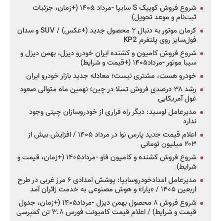
شروع فروش کوییک S سایپا -مرداد ۱۴۰۵ (+زمان، جزئیات
ثبت‌نام و موعد تحویل)
کرمان موتور به دنبال ۲ محصول جدید (+عکس) / SUV و سدان
فول‌سایز روی پلتفرم KP2
شروع فروش کامیون و کشنده ایران خودرو دیزل، بهمن دیزل و
سیبا موتور -مرداد۱۴۰۵ (+قیمت و شرایط)
خودرو هست، مشتری نیست؛ معادله جدید بازار خودرو ایران
رشد ۳۸ درصدی فروش تسلا در چین؛ نهمین ماه متوالی صعود
غول آمریکایی
مدیرعامل لوسید: دیگر راه فراری از خودروسازان چینی وجود
ندارد
اعلام قیمت جدید پارس نوا در مرداد ۱۴۰۵ / افزایش بیش از
۲۰۳ میلیون تومانی
شروع فروش کشنده و کامیون فاو -مرداد۱۴۰۵ (+زمان، قیمت و
شرایط)
مدیرعامل امدادخودروسایپا: پوشش امدادی ۶ مرز غربی در طرح
اربعین ۱۴۰۵ / «یارا» و هوش مصنوعی به خدمت زائران آمد
شروع فروش ۸ محصول بهمن دیزل -مرداد۱۴۰۵ (+زمان، جدول
قیمت و شرایط) / اعلام قیمت کامیونت فورس ۳.۸ تن کمپرسی