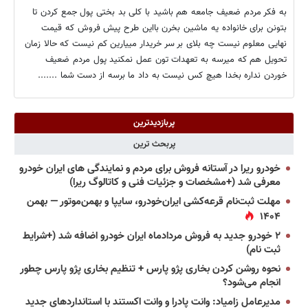
به فکر مردم ضعیف جامعه هم باشید با کلی بد بختی پول جمع کردن تا
بتونن برای خانواده یه ماشین بخرن بااین طرح پیش فروش که قیمت
نهایی معلوم نیست چه بلای بر سر خریدار مییارین کم نیست که حالا زمان
تحویل هم که میرسه به تعهدات تون عمل نمکنید پول مردم ضعیف
خوردن نداره بخدا هیچ کس نیست به داد ما برسه از دست شما .......
پربازدیدترین
پربحث ترین
خودرو ریرا در آستانه فروش برای مردم و نمایندگی های ایران خودرو
معرفی شد (+مشخصات و جزئیات فنی و کاتالوگ ریرا)
مهلت ثبت‌نام قرعه‌کشی ایران‌خودرو، سایپا و بهمن‌موتور — بهمن
۱۴۰۴
۲ خودرو جدید به فروش مردادماه ایران خودرو اضافه شد (+شرایط
ثبت نام)
نحوه روشن کردن بخاری پژو پارس + تنظیم بخاری پژو پارس چطور
انجام می‌شود؟
مدیرعامل زامیاد: وانت پادرا و وانت اکستند با استانداردهای جدید