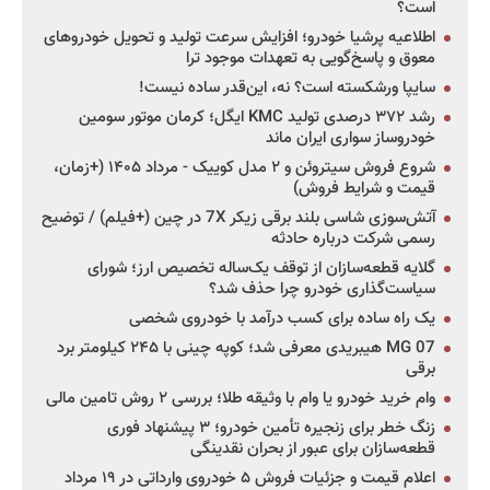
است؟
اطلاعیه پرشیا خودرو؛ افزایش سرعت تولید و تحویل خودروهای
معوق و پاسخ‌گویی به تعهدات موجود ترا
سایپا ورشکسته است؟ نه، این‌قدر ساده نیست!
رشد ۳۷۲ درصدی تولید KMC ایگل؛ کرمان موتور سومین
خودروساز سواری ایران ماند
شروع فروش سیتروئن و ۲ مدل کوییک - مرداد ۱۴۰۵ (+زمان،
قیمت و شرایط فروش)
آتش‌سوزی شاسی بلند برقی زیکر 7X در چین (+فیلم) / توضیح
رسمی شرکت درباره حادثه
گلایه قطعه‌سازان از توقف یک‌ساله تخصیص ارز؛ شورای
سیاست‌گذاری خودرو چرا حذف شد؟
یک راه ساده برای کسب درآمد با خودروی شخصی
MG 07 هیبریدی معرفی شد؛ کوپه چینی با ۲۴۵ کیلومتر برد
برقی
وام خرید خودرو یا وام با وثیقه طلا؛ بررسی ۲ روش تامین مالی
زنگ خطر برای زنجیره تأمین خودرو؛ ۳ پیشنهاد فوری
قطعه‌سازان برای عبور از بحران نقدینگی
اعلام قیمت و جزئیات فروش ۵ خودروی وارداتی در ۱۹ مرداد