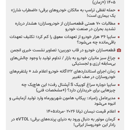
۱۴۰۵ (+زمان)
حمله لفظی ترامپ به مالکان خودروهای برقی؛ «اضطراب شارژ»
یک بیماری است!
مطالبات ۷۰ همتی قطعه‌سازان از خودروسازان؛ هشدار درباره
تشدید بحران در صنعت خودرو
سایپا ۳۶ هزار خودرو از تعهدات معوق را کم کرد؛ تکلیف تعهدات
باقی‌مانده چه می‌شود؟
قطعه‌سازان خودرو در قاب دوربین؛ تصاویر نشست خبری انجمن
چراغ سبز مانیان خودرو به بازار / تداوم تولید با وجود چالش‌های
بی‌سابقه ارزی و لجستیکی
زمان اجرای استانداردهای ۱۲۲گانه خودرو اعلام شد + پلتفرم‌های
خودروسازان در صف تغییر
سایپا دوباره سراغ کوییک S آپشنال رفت؛ این هاچ‌بک چه
چیزهایی برای خریداران دارد؟ (+مشخصات فنی)
مدیرعامل زامیاد: پیکاپ هامون شهریورماه وارد تولید آزمایشی و
انبوه می‌شود
اعلام قیمت نیسان تیانا ۲۰۲۶ -مرداد۱۴۰۵
کرمان موتور به دنبال ورود به دنیای پرنده‌های برقی؛ eVTOL در
رادار این خودروساز ایرانی!