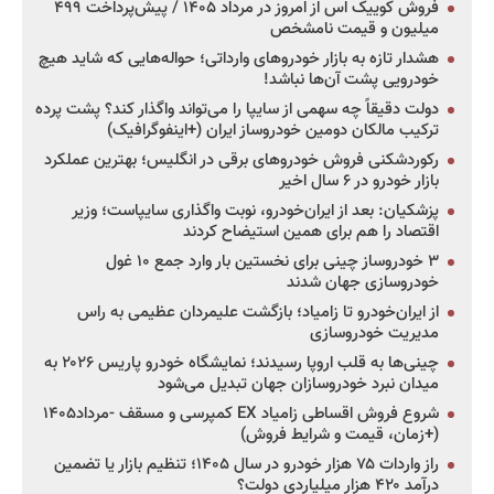
فروش کوییک اس از امروز در مرداد ۱۴۰۵ / پیش‌پرداخت ۴۹۹
میلیون و قیمت نامشخص
هشدار تازه به بازار خودروهای وارداتی؛ حواله‌هایی که شاید هیچ
خودرویی پشت آن‌ها نباشد!
دولت دقیقاً چه سهمی از سایپا را می‌تواند واگذار کند؟ پشت پرده
ترکیب مالکان دومین خودروساز ایران (+اینفوگرافیک)
رکوردشکنی فروش خودروهای برقی در انگلیس؛ بهترین عملکرد
بازار خودرو در ۶ سال اخیر
پزشکیان: بعد از ایران‌خودرو، نوبت واگذاری سایپاست؛ وزیر
اقتصاد را هم برای همین استیضاح کردند
۳ خودروساز چینی برای نخستین بار وارد جمع ۱۰ غول
خودروسازی جهان شدند
از ایران‌خودرو تا زامیاد؛ بازگشت علیمردان عظیمی به راس
مدیریت خودروسازی
چینی‌ها به قلب اروپا رسیدند؛ نمایشگاه خودرو پاریس ۲۰۲۶ به
میدان نبرد خودروسازان جهان تبدیل می‌شود
شروع فروش اقساطی زامیاد EX کمپرسی و مسقف -مرداد۱۴۰۵
(+زمان، قیمت و شرایط فروش)
راز واردات ۷۵ هزار خودرو در سال ۱۴۰۵؛ تنظیم بازار یا تضمین
درآمد ۴۲۰ هزار میلیاردی دولت؟