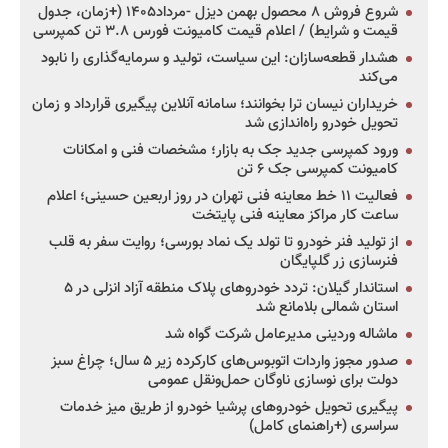
شروع فروش ۸ محصول بهمن دیزل -مرداد۱۴۰۵ (+زمان، جدول
قیمت و شرایط) / اعلام قیمت کامیونت فورس ۳.۸ تن کمپرسی
هشدار قطعه‌سازان: این سیاست، تولید و سرمایه‌گذاری را نابود
می‌کند
خریداران نیسان ترا بخوانند؛ سامانه آنلاین پیگیری قرارداد و زمان
تحویل خودرو راه‌اندازی شد
ورود کمپرسی جدید جک به بازار؛ مشخصات فنی و امکانات
کامیونت کمپرسی جک ۶ تن
فعالیت ۱۱ خط معاینه فنی تهران در روز اربعین حسینی؛ اعلام
ساعت کار مراکز معاینه فنی پایتخت
از تولید فنر خودرو تا تولد یک نماد بورسی؛ روایت سفر به قلب
فنرسازی زر گلپایگان
استاندار گیلان: تردد خودروهای پلاک منطقه آزاد انزلی در ۵
استان شمالی بلامانع شد
ماشاله وردینی مدیرعامل شرکت گواه شد
صدور مجوز واردات اتوبوس‌های کارکرده زیر ۵ سال؛ چراغ سبز
دولت برای نوسازی ناوگان حمل‌ونقل عمومی
پیگیری تحویل خودروهای پرشیا خودرو از طریق میز خدمات
سراسری (+راهنمای کامل)