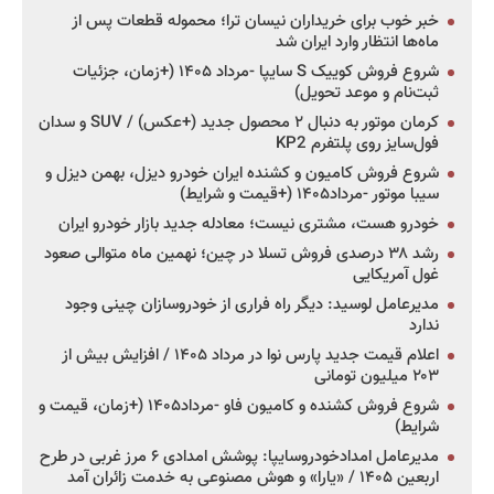
خبر خوب برای خریداران نیسان ترا؛ محموله قطعات پس از
ماه‌ها انتظار وارد ایران شد
شروع فروش کوییک S سایپا -مرداد ۱۴۰۵ (+زمان، جزئیات
ثبت‌نام و موعد تحویل)
کرمان موتور به دنبال ۲ محصول جدید (+عکس) / SUV و سدان
فول‌سایز روی پلتفرم KP2
شروع فروش کامیون و کشنده ایران خودرو دیزل، بهمن دیزل و
سیبا موتور -مرداد۱۴۰۵ (+قیمت و شرایط)
خودرو هست، مشتری نیست؛ معادله جدید بازار خودرو ایران
رشد ۳۸ درصدی فروش تسلا در چین؛ نهمین ماه متوالی صعود
غول آمریکایی
مدیرعامل لوسید: دیگر راه فراری از خودروسازان چینی وجود
ندارد
اعلام قیمت جدید پارس نوا در مرداد ۱۴۰۵ / افزایش بیش از
۲۰۳ میلیون تومانی
شروع فروش کشنده و کامیون فاو -مرداد۱۴۰۵ (+زمان، قیمت و
شرایط)
مدیرعامل امدادخودروسایپا: پوشش امدادی ۶ مرز غربی در طرح
اربعین ۱۴۰۵ / «یارا» و هوش مصنوعی به خدمت زائران آمد