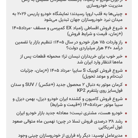
مدیریت خودروسازی
چینی‌ها به قلب اروپا رسیدند؛ نمایشگاه خودرو پاریس ۲۰۲۶ به
میدان نبرد خودروسازان جهان تبدیل می‌شود
شروع فروش اقساطی زامیاد EX کمپرسی و مسقف -مرداد۱۴۰۵
(+زمان، قیمت و شرایط فروش)
راز واردات ۷۵ هزار خودرو در سال ۱۴۰۵؛ تنظیم بازار یا تضمین
درآمد ۴۲۰ هزار میلیاردی دولت؟
خبر خوب برای خریداران نیسان ترا؛ محموله قطعات پس از
ماه‌ها انتظار وارد ایران شد
شروع فروش کوییک S سایپا -مرداد ۱۴۰۵ (+زمان، جزئیات
ثبت‌نام و موعد تحویل)
کرمان موتور به دنبال ۲ محصول جدید (+عکس) / SUV و سدان
فول‌سایز روی پلتفرم KP2
شروع فروش کامیون و کشنده ایران خودرو دیزل، بهمن دیزل و
سیبا موتور -مرداد۱۴۰۵ (+قیمت و شرایط)
خودرو هست، مشتری نیست؛ معادله جدید بازار خودرو ایران
رشد ۳۸ درصدی فروش تسلا در چین؛ نهمین ماه متوالی صعود
غول آمریکایی
مدیرعامل لوسید: دیگر راه فراری از خودروسازان چینی وجود