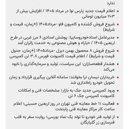
ندارد
اعلام قیمت جدید پارس نوا در مرداد ۱۴۰۵ / افزایش بیش از
۲۰۳ میلیون تومانی
شروع فروش کشنده و کامیون فاو -مرداد۱۴۰۵ (+زمان، قیمت و
شرایط)
مدیرعامل امدادخودروسایپا: پوشش امدادی ۶ مرز غربی در طرح
اربعین ۱۴۰۵ / «یارا» و هوش مصنوعی به خدمت زائران آمد
شروع فروش ۸ محصول بهمن دیزل -مرداد۱۴۰۵ (+زمان، جدول
قیمت و شرایط) / اعلام قیمت کامیونت فورس ۳.۸ تن کمپرسی
هشدار قطعه‌سازان: این سیاست، تولید و سرمایه‌گذاری را نابود
می‌کند
خریداران نیسان ترا بخوانند؛ سامانه آنلاین پیگیری قرارداد و زمان
تحویل خودرو راه‌اندازی شد
ورود کمپرسی جدید جک به بازار؛ مشخصات فنی و امکانات
کامیونت کمپرسی جک ۶ تن
فعالیت ۱۱ خط معاینه فنی تهران در روز اربعین حسینی؛ اعلام
ساعت کار مراکز معاینه فنی پایتخت
از تولید فنر خودرو تا تولد یک نماد بورسی؛ روایت سفر به قلب
فنرسازی زر گلپایگان