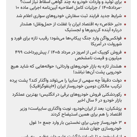
برای تولید و واردات خودرو به چند گواهی اسقاط نیاز است؟
-مرداد۱۴۰۵ / جزئیات کامل اصلاحیه آیین‌نامه اجرایی ماده ۱۰
شرایط جدید فرایند ثبت سفارش خودروهای سواری اعلام شد
«تیر خلاص» به اقتصاد ایران با غفلت از حمل‌ونقل؛ هشدار
درباره آینده کریدورها و لجستیک
فولکس‌واگن وارد جنگ پیکاپ‌ها می‌شود؛ رقیب تازه برای فورد و
شورولت در آمریکا
فروش کوییک اس از امروز در مرداد ۱۴۰۵ / پیش‌پرداخت ۴۹۹
میلیون و قیمت نامشخص
هشدار تازه به بازار خودروهای وارداتی؛ حواله‌هایی که شاید هیچ
خودرویی پشت آن‌ها نباشد!
دولت دقیقاً چه سهمی از سایپا را می‌تواند واگذار کند؟ پشت پرده
ترکیب مالکان دومین خودروساز ایران (+اینفوگرافیک)
رکوردشکنی فروش خودروهای برقی در انگلیس؛ بهترین عملکرد
بازار خودرو در ۶ سال اخیر
پزشکیان: بعد از ایران‌خودرو، نوبت واگذاری سایپاست؛ وزیر
اقتصاد را هم برای همین استیضاح کردند
۳ خودروساز چینی برای نخستین بار وارد جمع ۱۰ غول
خودروسازی جهان شدند
از ایران‌خودرو تا زامیاد؛ بازگشت علیمردان عظیمی به راس