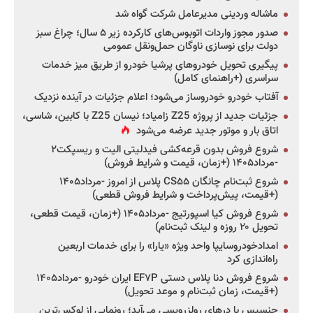
ماشاله وردینی مدیرعامل شرکت گواه شد
صدور مجوز واردات اتوبوس‌های کارکرده زیر ۵ سال؛ چراغ سبز
دولت برای نوسازی ناوگان حمل‌ونقل عمومی
پیگیری تحویل خودروهای پرشیا خودرو از طریق میز خدمات
سراسری (+راهنمای کامل)
آفتاب خودرو خودروساز می‌شود؛ اعلام جزئیات در آینده نزدیک
جزئیات جدید از پروژه Z25 زامیاد؛ نیسان Z25 با کابین، شاسی،
اتاق بار و موتور جدید عرضه می‌شود
شروع فروش بدون قرعه‌کشی فیدلیتی الیت و ریسپکت۲
-مرداد۱۴۰۵ (+زمان، قیمت و شرایط فروش)
شروع ثبت‌نام چانگان CS۵۵ پلاس از امروز -مرداد۱۴۰۵
(+قیمت، پیش‌پرداخت و شرایط فروش قطعی)
شروع فروش کیا اسپورتیج -مرداد۱۴۰۵ (+زمان، قیمت قطعی،
تحویل ۲۰ روزه و لینک ثبت‌نام)
امدادخودروسایپا واحد ویژه «یارا» را برای خدمات اربعین
راه‌اندازی کرد
شروع فروش دنا پلاس دستی EF۷P ایران خودرو -مرداد۱۴۰۵
(+قیمت، زمان ثبت‌نام و موعد تحویل)
جنسیس با درهای رولزرویسی می‌آید؛ رونمایی از لوکس‌ترین