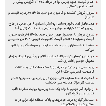
اعلام قیمت جدید پارس نوا در مرداد ۱۴۰۵ / افزایش بیش از
۲۰۳ میلیون تومانی
شروع فروش کشنده و کامیون فاو -مرداد۱۴۰۵ (+زمان، قیمت و
شرایط)
مدیرعامل امدادخودروسایپا: پوشش امدادی ۶ مرز غربی در طرح
اربعین ۱۴۰۵ / «یارا» و هوش مصنوعی به خدمت زائران آمد
شروع فروش ۸ محصول بهمن دیزل -مرداد۱۴۰۵ (+زمان، جدول
قیمت و شرایط) / اعلام قیمت کامیونت فورس ۳.۸ تن کمپرسی
هشدار قطعه‌سازان: این سیاست، تولید و سرمایه‌گذاری را نابود
می‌کند
خریداران نیسان ترا بخوانند؛ سامانه آنلاین پیگیری قرارداد و زمان
تحویل خودرو راه‌اندازی شد
ورود کمپرسی جدید جک به بازار؛ مشخصات فنی و امکانات
کامیونت کمپرسی جک ۶ تن
فعالیت ۱۱ خط معاینه فنی تهران در روز اربعین حسینی؛ اعلام
ساعت کار مراکز معاینه فنی پایتخت
از تولید فنر خودرو تا تولد یک نماد بورسی؛ روایت سفر به قلب
فنرسازی زر گلپایگان
استاندار گیلان: تردد خودروهای پلاک منطقه آزاد انزلی در ۵
استان شمالی بلامانع شد