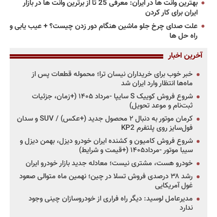
بهترین وانت ها در ایران: معرفی 25 تا از برترین وانت ها در بازار
ایران برای کار کردن
علت صدای چرخ جلو ماشین هنگام دور زدن چیست؟ + عیب یابی و
راه حل ها
آخرین اخبار
خبر خوب برای خریداران نیسان ترا؛ محموله قطعات پس از
ماه‌ها انتظار وارد ایران شد
شروع فروش کوییک S سایپا -مرداد ۱۴۰۵ (+زمان، جزئیات
ثبت‌نام و موعد تحویل)
کرمان موتور به دنبال ۲ محصول جدید (+عکس) / SUV و سدان
فول‌سایز روی پلتفرم KP2
شروع فروش کامیون و کشنده ایران خودرو دیزل، بهمن دیزل و
سیبا موتور -مرداد۱۴۰۵ (+قیمت و شرایط)
خودرو هست، مشتری نیست؛ معادله جدید بازار خودرو ایران
رشد ۳۸ درصدی فروش تسلا در چین؛ نهمین ماه متوالی صعود
غول آمریکایی
مدیرعامل لوسید: دیگر راه فراری از خودروسازان چینی وجود
ندارد