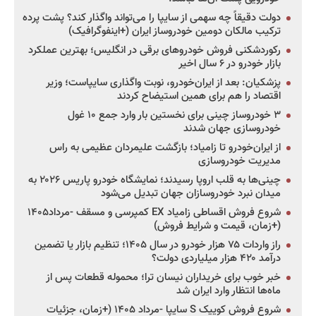
دولت دقیقاً چه سهمی از سایپا را می‌تواند واگذار کند؟ پشت پرده
ترکیب مالکان دومین خودروساز ایران (+اینفوگرافیک)
رکوردشکنی فروش خودروهای برقی در انگلیس؛ بهترین عملکرد
بازار خودرو در ۶ سال اخیر
پزشکیان: بعد از ایران‌خودرو، نوبت واگذاری سایپاست؛ وزیر
اقتصاد را هم برای همین استیضاح کردند
۳ خودروساز چینی برای نخستین بار وارد جمع ۱۰ غول
خودروسازی جهان شدند
از ایران‌خودرو تا زامیاد؛ بازگشت علیمردان عظیمی به راس
مدیریت خودروسازی
چینی‌ها به قلب اروپا رسیدند؛ نمایشگاه خودرو پاریس ۲۰۲۶ به
میدان نبرد خودروسازان جهان تبدیل می‌شود
شروع فروش اقساطی زامیاد EX کمپرسی و مسقف -مرداد۱۴۰۵
(+زمان، قیمت و شرایط فروش)
راز واردات ۷۵ هزار خودرو در سال ۱۴۰۵؛ تنظیم بازار یا تضمین
درآمد ۴۲۰ هزار میلیاردی دولت؟
خبر خوب برای خریداران نیسان ترا؛ محموله قطعات پس از
ماه‌ها انتظار وارد ایران شد
شروع فروش کوییک S سایپا -مرداد ۱۴۰۵ (+زمان، جزئیات