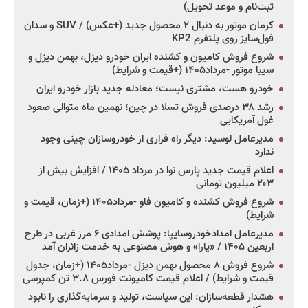
ثبت‌نام و موعد تحویل)
کرمان موتور به دنبال ۲ محصول جدید (+عکس) / SUV و سدان
فول‌سایز روی پلتفرم KP2
شروع فروش کامیون و کشنده ایران خودرو دیزل، بهمن دیزل و
سیبا موتور -مرداد۱۴۰۵ (+قیمت و شرایط)
خودرو هست، مشتری نیست؛ معادله جدید بازار خودرو ایران
رشد ۳۸ درصدی فروش تسلا در چین؛ نهمین ماه متوالی صعود
غول آمریکایی
مدیرعامل لوسید: دیگر راه فراری از خودروسازان چینی وجود
ندارد
اعلام قیمت جدید پارس نوا در مرداد ۱۴۰۵ / افزایش بیش از
۲۰۳ میلیون تومانی
شروع فروش کشنده و کامیون فاو -مرداد۱۴۰۵ (+زمان، قیمت و
شرایط)
مدیرعامل امدادخودروسایپا: پوشش امدادی ۶ مرز غربی در طرح
اربعین ۱۴۰۵ / «یارا» و هوش مصنوعی به خدمت زائران آمد
شروع فروش ۸ محصول بهمن دیزل -مرداد۱۴۰۵ (+زمان، جدول
قیمت و شرایط) / اعلام قیمت کامیونت فورس ۳.۸ تن کمپرسی
هشدار قطعه‌سازان: این سیاست، تولید و سرمایه‌گذاری را نابود