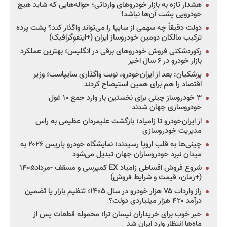
هشدار تازه به بازار خودروهای وارداتی؛ حواله‌هایی که شاید هیچ
خودرویی پشت آن‌ها نباشد!
دولت دقیقاً چه سهمی از سایپا را می‌تواند واگذار کند؟ پشت پرده
ترکیب مالکان دومین خودروساز ایران (+اینفوگرافیک)
رکوردشکنی فروش خودروهای برقی در انگلیس؛ بهترین عملکرد
بازار خودرو در ۶ سال اخیر
پزشکیان: بعد از ایران‌خودرو، نوبت واگذاری سایپاست؛ وزیر
اقتصاد را هم برای همین استیضاح کردند
۳ خودروساز چینی برای نخستین بار وارد جمع ۱۰ غول
خودروسازی جهان شدند
از ایران‌خودرو تا زامیاد؛ بازگشت علیمردان عظیمی به راس
مدیریت خودروسازی
چینی‌ها به قلب اروپا رسیدند؛ نمایشگاه خودرو پاریس ۲۰۲۶ به
میدان نبرد خودروسازان جهان تبدیل می‌شود
شروع فروش اقساطی زامیاد EX کمپرسی و مسقف -مرداد۱۴۰۵
(+زمان، قیمت و شرایط فروش)
راز واردات ۷۵ هزار خودرو در سال ۱۴۰۵؛ تنظیم بازار یا تضمین
درآمد ۴۲۰ هزار میلیاردی دولت؟
خبر خوب برای خریداران نیسان ترا؛ محموله قطعات پس از
ماه‌ها انتظار وارد ایران شد