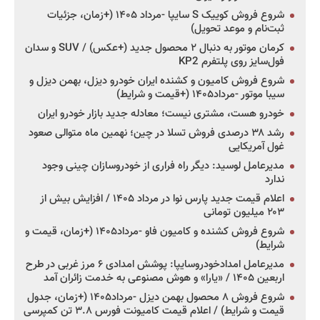
شروع فروش کوییک S سایپا -مرداد ۱۴۰۵ (+زمان، جزئیات
ثبت‌نام و موعد تحویل)
کرمان موتور به دنبال ۲ محصول جدید (+عکس) / SUV و سدان
فول‌سایز روی پلتفرم KP2
شروع فروش کامیون و کشنده ایران خودرو دیزل، بهمن دیزل و
سیبا موتور -مرداد۱۴۰۵ (+قیمت و شرایط)
خودرو هست، مشتری نیست؛ معادله جدید بازار خودرو ایران
رشد ۳۸ درصدی فروش تسلا در چین؛ نهمین ماه متوالی صعود
غول آمریکایی
مدیرعامل لوسید: دیگر راه فراری از خودروسازان چینی وجود
ندارد
اعلام قیمت جدید پارس نوا در مرداد ۱۴۰۵ / افزایش بیش از
۲۰۳ میلیون تومانی
شروع فروش کشنده و کامیون فاو -مرداد۱۴۰۵ (+زمان، قیمت و
شرایط)
مدیرعامل امدادخودروسایپا: پوشش امدادی ۶ مرز غربی در طرح
اربعین ۱۴۰۵ / «یارا» و هوش مصنوعی به خدمت زائران آمد
شروع فروش ۸ محصول بهمن دیزل -مرداد۱۴۰۵ (+زمان، جدول
قیمت و شرایط) / اعلام قیمت کامیونت فورس ۳.۸ تن کمپرسی