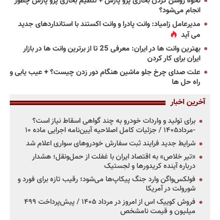
نحوه روشن کردن بخاری پژو پارس + تنظیم بخاری پژو پارس چطور
انجام می‌شود؟
مدیرعامل زامیاد: وانت پادرا و وانت اکستند با استانداردهای جدید
می آید
بهترین وانت ها در ایران: معرفی 25 تا از برترین وانت ها در بازار
ایران برای کار کردن
علت صدای چرخ جلو ماشین هنگام دور زدن چیست؟ + عیب یابی و
راه حل ها
آخرین اخبار
برای تولید و واردات خودرو به چند گواهی اسقاط نیاز است؟
-مرداد۱۴۰۵ / جزئیات کامل اصلاحیه آیین‌نامه اجرایی ماده ۱۰
شرایط جدید فرایند ثبت سفارش خودروهای سواری اعلام شد
«تیر خلاص» به اقتصاد ایران با غفلت از حمل‌ونقل؛ هشدار
درباره آینده کریدورها و لجستیک
فولکس‌واگن وارد جنگ پیکاپ‌ها می‌شود؛ رقیب تازه برای فورد و
شورولت در آمریکا
فروش کوییک اس از امروز در مرداد ۱۴۰۵ / پیش‌پرداخت ۴۹۹
میلیون و قیمت نامشخص