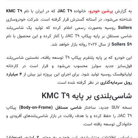
به گزارش
پرشین خودرو
، خانواده
JAC T۹
که در ایران با نام
KMC T۹
شناخته می‌شود، در آستانه گسترش قرار گرفته است. شرکت خودروسازی
Sollers
روسیه به‌صورت رسمی اعلام کرده که تولید یک شاسی‌بلند
شاسی مستقل بر پایه پیکاپ JAC T۹ را آغاز کرده و این محصول با نام
Sollers S۹
از سال ۲۰۲۶ روانه بازار خواهد شد.
این خودرو که بر پایه پلتفرم پیکاپ T۹ توسعه یافته، نخستین شاسی‌بلند
فول‌سایز جدید سولرز محسوب می‌شود و قرار است در کارخانه
اولیانوفسک روسیه تولید شود. برای اجرای این پروژه نیز بیش از
۴ میلیارد
روبل سرمایه‌گذاری
در نظر گرفته شده است.
شاسی‌بلندی بر پایه KMC T۹
نسخه SUV جدید، ساختار
شاسی مستقل (Body-on-Frame)
پیکاپ
JAC T۹ را حفظ کرده و با هدف رقابت در بازار شاسی‌بلندهای آفرودی و
خانوادگی توسعه یافته است.
براساس اطلاعات منتشرشده، این خودرو به موتور
۲ لیتری توربوشارژ