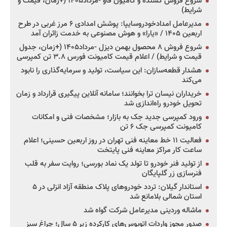
شروع فروش کشنده و کامیون فاو -مرداد۱۴۰۵ (+زمان، قیمت و
شرایط)
مدیرعامل امدادخودروسایپا: پوشش امدادی ۶ مرز غربی در طرح
اربعین ۱۴۰۵ / «یارا» و هوش مصنوعی به خدمت زائران آمد
شروع فروش ۸ محصول بهمن دیزل -مرداد۱۴۰۵ (+زمان، جدول
قیمت و شرایط) / اعلام قیمت کامیونت فورس ۳.۸ تن کمپرسی
هشدار قطعه‌سازان: این سیاست، تولید و سرمایه‌گذاری را نابود
می‌کند
خریداران نیسان ترا بخوانند؛ سامانه آنلاین پیگیری قرارداد و زمان
تحویل خودرو راه‌اندازی شد
ورود کمپرسی جدید جک به بازار؛ مشخصات فنی و امکانات
کامیونت کمپرسی جک ۶ تن
فعالیت ۱۱ خط معاینه فنی تهران در روز اربعین حسینی؛ اعلام
ساعت کار مراکز معاینه فنی پایتخت
از تولید فنر خودرو تا تولد یک نماد بورسی؛ روایت سفر به قلب
فنرسازی زر گلپایگان
استاندار گیلان: تردد خودروهای پلاک منطقه آزاد انزلی در ۵
استان شمالی بلامانع شد
ماشاله وردینی مدیرعامل شرکت گواه شد
صدور مجوز واردات اتوبوس‌های کارکرده زیر ۵ سال؛ چراغ سبز