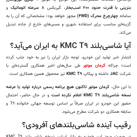
بنزینی با قدرت حدود ۲۰۰ اسب‌بخار
، گیربکس
۸ سرعته اتوماتیک
و
سامانه
چهارچرخ محرک (۴WD)
مجهز خواهد بود؛ مشخصاتی که آن را به
گزینه‌ای مناسب برای استفاده شهری و مسیرهای خارج از جاده تبدیل
می‌کند.
آیا شاسی‌بلند KMC T۹ به ایران می‌آید؟
انتشار خبر تولید این خودرو، توجه بازار ایران را نیز به خود جلب کرده
است؛ چراکه
کرمان موتور
طی سال‌های اخیر همکاری گسترده‌ای با
شرکت
JAC
داشته و پیکاپ
KMC T۹
نیز محصول همین همکاری است.
با این حال،
کرمان موتور تاکنون هیچ برنامه رسمی درباره تولید یا عرضه
نسخه شاسی‌بلند KMC T۹ اعلام نکرده است
و در حال حاضر، احتمال
حضور این خودرو در ایران صرفاً بر اساس توسعه جهانی خانواده T۹ و
سابقه همکاری دو شرکت مطرح می‌شود.
رقیب آینده شاسی‌بلندهای آفرودی؟
در صورت ورود این خودرو به بازار ایران، نسخه شاسی‌بلند KMC T۹