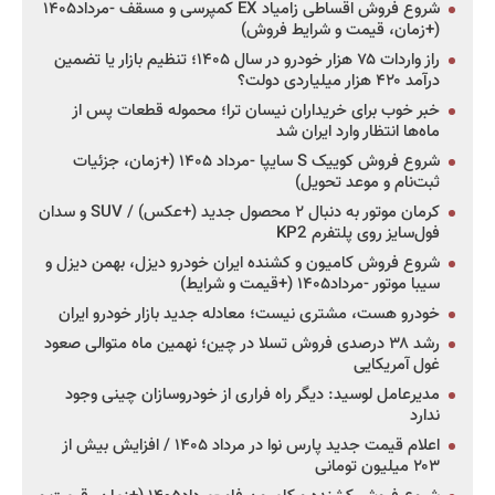
شروع فروش اقساطی زامیاد EX کمپرسی و مسقف -مرداد۱۴۰۵
(+زمان، قیمت و شرایط فروش)
راز واردات ۷۵ هزار خودرو در سال ۱۴۰۵؛ تنظیم بازار یا تضمین
درآمد ۴۲۰ هزار میلیاردی دولت؟
خبر خوب برای خریداران نیسان ترا؛ محموله قطعات پس از
ماه‌ها انتظار وارد ایران شد
شروع فروش کوییک S سایپا -مرداد ۱۴۰۵ (+زمان، جزئیات
ثبت‌نام و موعد تحویل)
کرمان موتور به دنبال ۲ محصول جدید (+عکس) / SUV و سدان
فول‌سایز روی پلتفرم KP2
شروع فروش کامیون و کشنده ایران خودرو دیزل، بهمن دیزل و
سیبا موتور -مرداد۱۴۰۵ (+قیمت و شرایط)
خودرو هست، مشتری نیست؛ معادله جدید بازار خودرو ایران
رشد ۳۸ درصدی فروش تسلا در چین؛ نهمین ماه متوالی صعود
غول آمریکایی
مدیرعامل لوسید: دیگر راه فراری از خودروسازان چینی وجود
ندارد
اعلام قیمت جدید پارس نوا در مرداد ۱۴۰۵ / افزایش بیش از
۲۰۳ میلیون تومانی