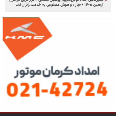
اربعین ۱۴۰۵ / «یارا» و هوش مصنوعی به خدمت زائران آمد