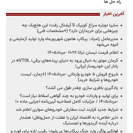
راه حل ها
آخرین اخبار
سایپا دوباره سراغ کوییک S آپشنال رفت؛ این هاچ‌بک چه
چیزهایی برای خریداران دارد؟ (+مشخصات فنی)
مدیرعامل زامیاد: پیکاپ هامون شهریورماه وارد تولید آزمایشی و
انبوه می‌شود
اعلام قیمت نیسان تیانا ۲۰۲۶ -مرداد۱۴۰۵
کرمان موتور به دنبال ورود به دنیای پرنده‌های برقی؛ eVTOL در
رادار این خودروساز ایرانی!
شروع فروش ۵ خودرو وارداتی -مرداد۱۴۰۵ (+زمان، لیست
خودروها و شرایط خرید)
یادگیری باطری سازی چقدر طول می کشد؟
برای تولید و واردات خودرو به چند گواهی اسقاط نیاز است؟
-مرداد۱۴۰۵ / جزئیات کامل اصلاحیه آیین‌نامه اجرایی ماده ۱۰
شرایط جدید فرایند ثبت سفارش خودروهای سواری اعلام شد
«تیر خلاص» به اقتصاد ایران با غفلت از حمل‌ونقل؛ هشدار
درباره آینده کریدورها و لجستیک
فولکس‌واگن وارد جنگ پیکاپ‌ها می‌شود؛ رقیب تازه برای فورد و