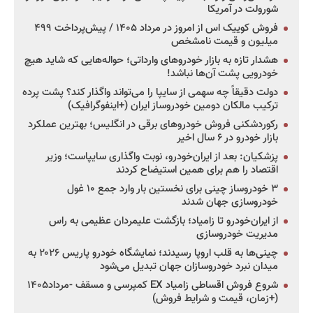
شورولت در آمریکا
فروش کوییک اس از امروز در مرداد ۱۴۰۵ / پیش‌پرداخت ۴۹۹
میلیون و قیمت نامشخص
هشدار تازه به بازار خودروهای وارداتی؛ حواله‌هایی که شاید هیچ
خودرویی پشت آن‌ها نباشد!
دولت دقیقاً چه سهمی از سایپا را می‌تواند واگذار کند؟ پشت پرده
ترکیب مالکان دومین خودروساز ایران (+اینفوگرافیک)
رکوردشکنی فروش خودروهای برقی در انگلیس؛ بهترین عملکرد
بازار خودرو در ۶ سال اخیر
پزشکیان: بعد از ایران‌خودرو، نوبت واگذاری سایپاست؛ وزیر
اقتصاد را هم برای همین استیضاح کردند
۳ خودروساز چینی برای نخستین بار وارد جمع ۱۰ غول
خودروسازی جهان شدند
از ایران‌خودرو تا زامیاد؛ بازگشت علیمردان عظیمی به راس
مدیریت خودروسازی
چینی‌ها به قلب اروپا رسیدند؛ نمایشگاه خودرو پاریس ۲۰۲۶ به
میدان نبرد خودروسازان جهان تبدیل می‌شود
شروع فروش اقساطی زامیاد EX کمپرسی و مسقف -مرداد۱۴۰۵
(+زمان، قیمت و شرایط فروش)