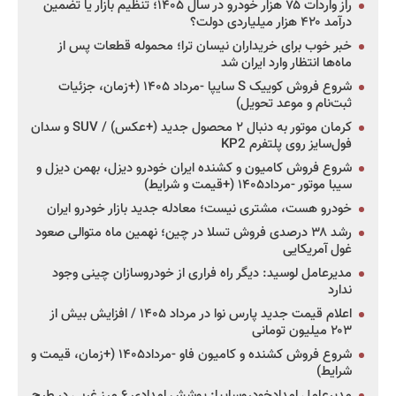
راز واردات ۷۵ هزار خودرو در سال ۱۴۰۵؛ تنظیم بازار یا تضمین
درآمد ۴۲۰ هزار میلیاردی دولت؟
خبر خوب برای خریداران نیسان ترا؛ محموله قطعات پس از
ماه‌ها انتظار وارد ایران شد
شروع فروش کوییک S سایپا -مرداد ۱۴۰۵ (+زمان، جزئیات
ثبت‌نام و موعد تحویل)
کرمان موتور به دنبال ۲ محصول جدید (+عکس) / SUV و سدان
فول‌سایز روی پلتفرم KP2
شروع فروش کامیون و کشنده ایران خودرو دیزل، بهمن دیزل و
سیبا موتور -مرداد۱۴۰۵ (+قیمت و شرایط)
خودرو هست، مشتری نیست؛ معادله جدید بازار خودرو ایران
رشد ۳۸ درصدی فروش تسلا در چین؛ نهمین ماه متوالی صعود
غول آمریکایی
مدیرعامل لوسید: دیگر راه فراری از خودروسازان چینی وجود
ندارد
اعلام قیمت جدید پارس نوا در مرداد ۱۴۰۵ / افزایش بیش از
۲۰۳ میلیون تومانی
شروع فروش کشنده و کامیون فاو -مرداد۱۴۰۵ (+زمان، قیمت و
شرایط)
مدیرعامل امدادخودروسایپا: پوشش امدادی ۶ مرز غربی در طرح