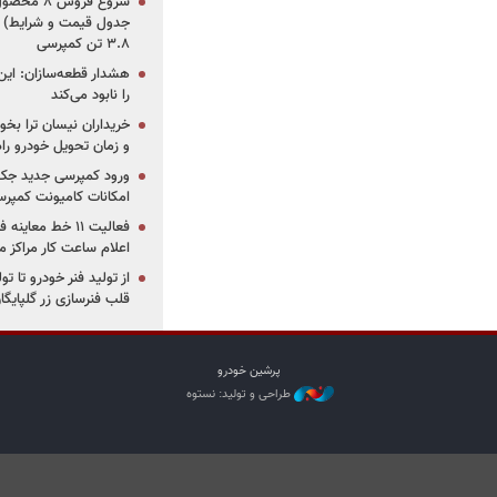
جدول قیمت و شرایط) /
۳.۸ تن کمپرسی
هشدار قطعه‌سازان: این
را نابود می‌کند
خریداران نیسان ترا بخوا
و زمان تحویل خودرو راه
ورود کمپرسی جدید جک 
امکانات کامیونت کمپرسی 
فعالیت ۱۱ خط مع
اعلام ساعت کار مراکز م
از تولید فنر خودرو تا ت
قلب فنرسازی زر گلپایگا
پرشین خودرو
طراحی و تولید: نستوه