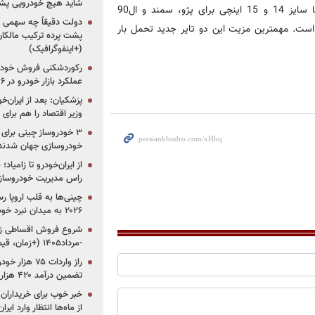
شاید هیچ خودرویی پشت
تایرهای 20*20 و 30*20 از گلدستون نام داشت که مدل 20*20 با سایز 14 و 15 اینچی برای پژو، سمند و ال90
دولت دقیقاً چه سهمی از 
ی برای پراید تولید شده است. مهمترین مزیت این دو تایر جدید تحمل بار
پشت پرده ترکیب مالکان
(+اینفوگرافیک)
رکوردشکنی فروش خودرو
عملکرد بازار خودرو در ۶ سال اخیر
پزشکیان: بعد از ایران‌
وزیر اقتصاد را هم برا
خودروسازی جهان شدند
از ایران‌خودرو تا زامیا
راس مدیریت خودروساز
چینی‌ها به قلب اروپا ر
۲۰۲۶ به میدان نبرد خودروسازان جهان تبدیل می‌شود
-مرداد۱۴۰۵ (+زمان، قیمت و شرایط فروش)
تضمین درآمد ۴۲۰ هزار میلیاردی دولت؟
خبر خوب برای خریداران
از ماه‌ها انتظار وارد ایر