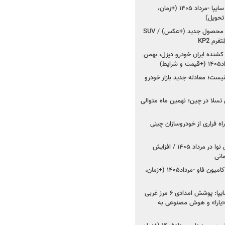
شروع فروش کوییک S سایپا -مرداد ۱۴۰۵ (+زمان،
 تحویل)
کرمان موتور به دنبال ۲ محصول جدید (+عکس) / SUV
رم KP2
شنده ایران خودرو دیزل، بهمن
ط)
ت؛ معادله جدید بازار خودرو
وش تسلا در چین؛ نهمین ماه متوالی
اه فراری از خودروسازان چینی
اعلام قیمت جدید پارس نوا در مرداد ۱۴۰۵ / افزایش
شروع فروش کشنده و کامیون فاو -مرداد۱۴۰۵ (+زمان،
مدیرعامل امدادخودروسایپا: پوشش امدادی ۶ مرز غربی
رح اربعین ۱۴۰۵ / «یارا» و هوش مصنوعی به