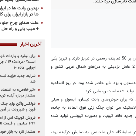
عت تایرسازی پرداختند.
ها در بازار ایران برای ک
علت صدای چرخ جلو م
+ عیب یابی و راه حل 
آخرین اخبار
برای تولید و واردات خو
، شرکت های یزدتایر و گلدستون افزون بر 50 نماینده رسمی در تبریز دارند و تبریز یکی
است؟ -مر
از مهمترین کلانشهر های کشور در صنعت تایر محسوب می شود و 2 عامل نزدیکی به مرزهای شمال غربی کشور و
اجرایی ماده ۱۰
شرایط جدید فرایند ثب
شد
ستون و یزد تایر حاضر شده بود، در روز افتتاحیه
«تیر خلاص» به اقتصاد ا
هشدار درباره آینده کر
(solar) 3 مدل جدید یزدتایر بود که برای خودروهای وانت نیسان، ایسوزو و مینی
فولکس‌واگن وارد جنگ پی
استیک می توان چنگ زنی فوق العاده به جاده،
فورد و شورولت در آمریک
ی جدید فاقد تیوب، و بصورت تیوبلس تولید شده
۴۹۹ میلیون و قیمت نامشخص
هشدار تازه به بازار خود
در نمایشگاه های تخصصی به نمایش درآمده بود،