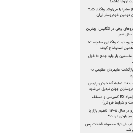
 آن‌ها نباشد!
سایپا را می‌تواند واگذار کند؟
 دومین خودروساز ایران
های برقی در انگلیس؛ بهترین
خودرو، نوبت واگذاری سایپاست؛
ی همین استیضاح کردند
۳ خودروساز چینی برای نخستین بار وارد جمع ۱۰ غول
د؛ بازگشت علیمردان عظیمی به
ی
سیدند؛ نمایشگاه خودرو پاریس
شروع فروش اقساطی زامیاد EX کمپرسی و مسقف
راز واردات ۷۵ هزار خودرو در سال ۱۴۰۵؛ تنظیم بازار یا
 نیسان ترا؛ محموله قطعات پس
ان شد