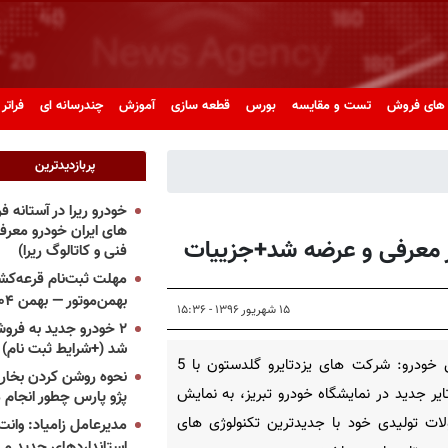
های فروش
تست و مقایسه
بورس
قطعه سازی
آموزش
چندرسانه ای
فراتر 
پربازدیدترین
خودرو ریرا در آستانه 
های ایران خودرو معر
فنی و کاتالوگ ریرا)
مهلت ثبت‌نام قرعه‌کشی
بهمن‌موتور — بهمن ۱۴۰۴
۱۵ شهریور ۱۳۹۶ - ۱۵:۳۶
۲ خودرو جدید به فروش
شد (+شرایط ثبت نام)
پرشین خودرو: شرکت های یزدتایرو گلدستون با 5
نحوه روشن کردن بخاری
یر جدید در نمایشگاه خودرو تبریز، به نمایش
پژو پارس چطور انجام 
ات تولیدی خود با جدیدترین تکنولوژی های
مدیرعامل زامیاد: وانت 
استانداردهای جدید می