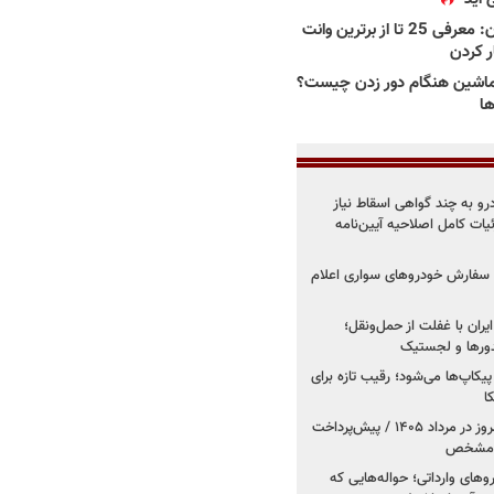
بهترین وانت ها در ایران: معرفی 25 تا از برترین وانت
ار کردن
اشین هنگام دور زدن چیست؟
ها
درو به چند گواهی اسقاط نیاز
داد۱۴۰۵ / جزئیات کامل اصلاحیه آیین‌نامه
ت سفارش خودروهای سواری اعلام
یران با غفلت از حمل‌ونقل؛
یدورها و لجستیک
کاپ‌ها می‌شود؛ رقیب تازه برای
ا
فروش کوییک اس از امروز در مرداد ۱۴۰۵ / پیش‌پرداخت
روهای وارداتی؛ حواله‌هایی که