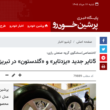
شنبه ۱۷ مرداد ۱۴۰۵
پرشین خودرو
اخبار خودرو
طرح 
صفحه اصلی
آرشیو اخبار
/اختصاصی/سخنگوی گروه صنعتی رازی:
5تایر جدید «یزدتایر» و «گلدستون» در تبریز معرفی و عرضه شد+جزییات
کد مطلب
79889
مدل تا
محصول