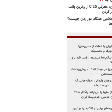
بهترین وانت ها در ایران: معرفی 25 تا از برترین وانت
ار کردن
اشین هنگام دور زدن چیست؟
ها
یران با غفلت از حمل‌ونقل؛
یدورها و لجستیک
کاپ‌ها می‌شود؛ رقیب تازه برای
ا
فروش کوییک اس از امروز در مرداد ۱۴۰۵ / پیش‌پرداخت
روهای وارداتی؛ حواله‌هایی که
 آن‌ها نباشد!
سایپا را می‌تواند واگذار کند؟
 دومین خودروساز ایران
های برقی در انگلیس؛ بهترین