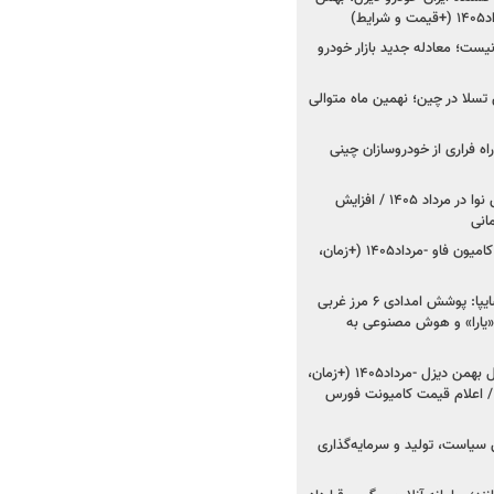
ط)
ت؛ معادله جدید بازار خودرو
وش تسلا در چین؛ نهمین ماه متوالی
اه فراری از خودروسازان چینی
اعلام قیمت جدید پارس نوا در مرداد ۱۴۰۵ / افزایش
شروع فروش کشنده و کامیون فاو -مرداد۱۴۰۵ (+زمان،
مدیرعامل امدادخودروسایپا: پوشش امدادی ۶ مرز غربی
رح اربعین ۱۴۰۵ / «یارا» و هوش مصنوعی به
شروع فروش ۸ محصول بهمن دیزل -مرداد۱۴۰۵ (+زمان،
 اعلام قیمت کامیونت فورس
 سیاست، تولید و سرمایه‌گذاری