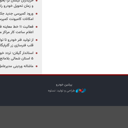
خریداران نیسان ترا بخوا
و زمان تحویل خودرو راه
ورود کمپرسی جدید جک 
امکانات کامیونت کمپرسی 
فعالیت ۱۱ خط مع
اعلام ساعت کار مراکز م
از تولید فنر خودرو تا ت
قلب فنرسازی زر گلپایگا
استاندار گیلان: تردد خو
۵ استان شمالی بلامانع شد
ماشاله وردینی مدیرعا
پرشین خودرو
طراحی و تولید: نستوه