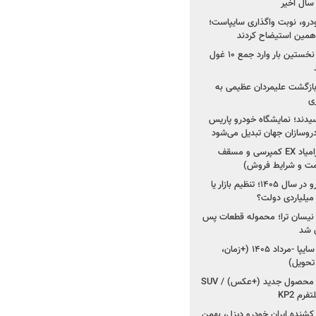
خودرو، نوبت واگذاری سایپاست؛
ی همین استیضاح کردند
۳ خودروساز چینی برای نخستین بار وارد جمع ۱۰ غول
د؛ بازگشت علیمردان عظیمی به
ی
سیدند؛ نمایشگاه خودرو پاریس
شروع فروش اقساطی زامیاد EX کمپرسی و مسقف
راز واردات ۷۵ هزار خودرو در سال ۱۴۰۵؛ تنظیم بازار یا
 نیسان ترا؛ محموله قطعات پس
ان شد
شروع فروش کوییک S سایپا -مرداد ۱۴۰۵ (+زمان،
 تحویل)
کرمان موتور به دنبال ۲ محصول جدید (+عکس) / SUV
رم KP2
شنده ایران خودرو دیزل، بهمن