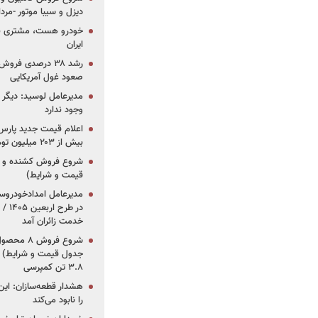
دیزل و سیبا موتور -مرداد۱۴۰۵ (+قیمت و شرای
خودرو هست، مشتری نیس
ایران
رشد ۳۸ درصدی فر
صعود غول آمریکایی
مدیرعامل لوسید: دیگر ر
وجود ندارد
بیش از ۲۰۳ میلیون تومانی
قیمت و شرایط)
در ط
خدمت زائران آمد
جدول قیمت و شرایط) /
۳.۸ تن کمپرسی
هشدار قطعه‌سازان: این
را نابود می‌کند