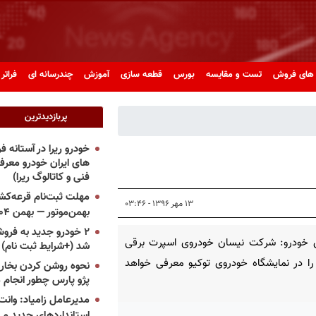
های فروش
تست و مقایسه
بورس
قطعه سازی
آموزش
چندرسانه ای
فراتر 
پربازدیدترین
خودرو ریرا در آستانه 
های ایران خودرو معر
فنی و کاتالوگ ریرا)
مهلت ثبت‌نام قرعه‌کشی
۱۳ مهر ۱۳۹۶ - ۰۳:۴۶
بهمن‌موتور — بهمن ۱۴۰۴
۲ خودرو جدید به فروش
 خودرو: شرکت نیسان خودروی اسپرت برقی
شد (+شرایط ثبت نام)
ا در نمایشگاه خودروی توکیو معرفی خواهد
نحوه روشن کردن بخاری
پژو پارس چطور انجام 
مدیرعامل زامیاد: وانت 
استانداردهای جدید می