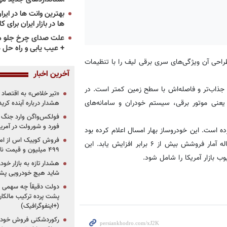
ها در بازار ایران برای ک
علت صدای چرخ جلو م
+ عیب یابی و راه حل 
راحی آن ویژگی‌های سری برقی لیف را با تنظیمات
آخرین اخبار
 جذاب‌تر و فاصله‌اش با سطح زمین کمتر است. در
«تیر خلاص» به اقتصاد ا
یعنی موتور برقی، سیستم خودران و سامانه‌های
هشدار درباره آینده کر
فولکس‌واگن وارد جنگ پی
فورد و شورولت در آمریک
ه است. این خودروساز بهار امسال اعلام کرده بود
قصد دارد برند نیسمو را توسعه دهد؛ به‌طوری‌که در یک دوره پنج ساله آمار فروشش بیش از ۶ برابر افزایش یابد. این
۴۹۹ میلیون و قیمت نامشخص
وب بازار آمریکا را شامل شود.
هشدار تازه به بازار خود
شاید هیچ خودرویی پشت
دولت دقیقاً چه سهمی از 
پشت پرده ترکیب مالکان
(+اینفوگرافیک)
رکوردشکنی فروش خودرو