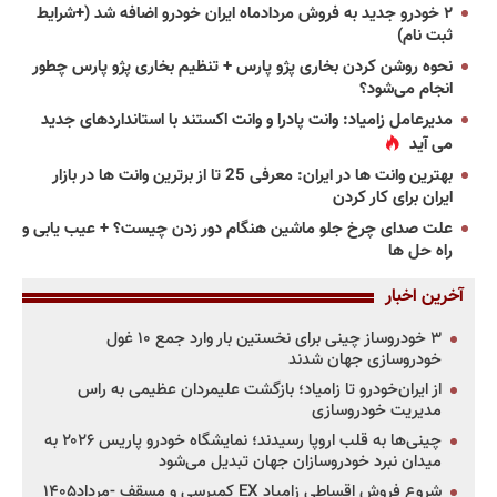
۲ خودرو جدید به فروش مردادماه ایران خودرو اضافه شد (+شرایط
ثبت نام)
نحوه روشن کردن بخاری پژو پارس + تنظیم بخاری پژو پارس چطور
انجام می‌شود؟
مدیرعامل زامیاد: وانت پادرا و وانت اکستند با استانداردهای جدید
می آید
بهترین وانت ها در ایران: معرفی 25 تا از برترین وانت ها در بازار
ایران برای کار کردن
علت صدای چرخ جلو ماشین هنگام دور زدن چیست؟ + عیب یابی و
راه حل ها
آخرین اخبار
۳ خودروساز چینی برای نخستین بار وارد جمع ۱۰ غول
خودروسازی جهان شدند
از ایران‌خودرو تا زامیاد؛ بازگشت علیمردان عظیمی به راس
مدیریت خودروسازی
چینی‌ها به قلب اروپا رسیدند؛ نمایشگاه خودرو پاریس ۲۰۲۶ به
میدان نبرد خودروسازان جهان تبدیل می‌شود
شروع فروش اقساطی زامیاد EX کمپرسی و مسقف -مرداد۱۴۰۵