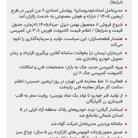
شرایط)
مدیرعامل امدادخودروسایپا: پوشش امدادی ۶ مرز غربی در طرح
اربعین ۱۴۰۵ / «یارا» و هوش مصنوعی به خدمت زائران آمد
شروع فروش ۸ محصول بهمن دیزل -مرداد۱۴۰۵ (+زمان، جدول
قیمت و شرایط) / اعلام قیمت کامیونت فورس ۳.۸ تن کمپرسی
هشدار قطعه‌سازان: این سیاست، تولید و سرمایه‌گذاری را نابود
می‌کند
خریداران نیسان ترا بخوانند؛ سامانه آنلاین پیگیری قرارداد و زمان
تحویل خودرو راه‌اندازی شد
ورود کمپرسی جدید جک به بازار؛ مشخصات فنی و امکانات
کامیونت کمپرسی جک ۶ تن
فعالیت ۱۱ خط معاینه فنی تهران در روز اربعین حسینی؛ اعلام
ساعت کار مراکز معاینه فنی پایتخت
از تولید فنر خودرو تا تولد یک نماد بورسی؛ روایت سفر به قلب
فنرسازی زر گلپایگان
استاندار گیلان: تردد خودروهای پلاک منطقه آزاد انزلی در ۵
استان شمالی بلامانع شد
ماشاله وردینی مدیرعامل شرکت گواه شد
صدور مجوز واردات اتوبوس‌های کارکرده زیر ۵ سال؛ چراغ سبز