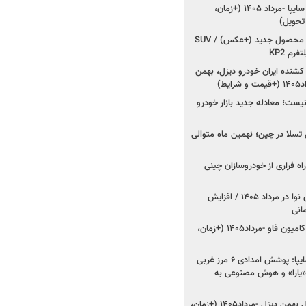
شروع فروش کوییک S سایپا -مرداد ۱۴۰۵ (+زمان،
 تحویل)
کرمان موتور به دنبال ۲ محصول جدید (+عکس) / SUV
رم KP2
شنده ایران خودرو دیزل، بهمن
ط)
ت؛ معادله جدید بازار خودرو
وش تسلا در چین؛ نهمین ماه متوالی
اه فراری از خودروسازان چینی
اعلام قیمت جدید پارس نوا در مرداد ۱۴۰۵ / افزایش
شروع فروش کشنده و کامیون فاو -مرداد۱۴۰۵ (+زمان،
مدیرعامل امدادخودروسایپا: پوشش امدادی ۶ مرز غربی
رح اربعین ۱۴۰۵ / «یارا» و هوش مصنوعی به
شروع فروش ۸ محصول بهمن دیزل -مرداد۱۴۰۵ (+زمان،