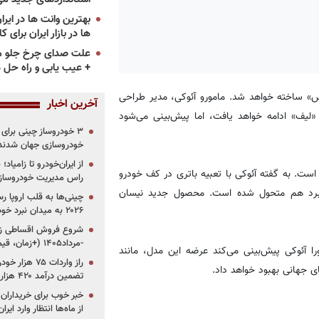
ها در بازار ایران برای ک
علت صدای چرخ جلو م
+ عیب یابی و راه حل 
س» ساخته خواهد شد. مامورو آئوکی، مدیر طراحی
آخرین اخبار
لیف» ادامه خواهد یافت، اما پیش‌بینی می‌شود
خودروسازی جهان شدند
از ایران‌خودرو تا زامیا
اتاق آن کاملا صاف است. به گفته آئوکی با تعبیه باتری در کف خودرو
راس مدیریت خودروساز
برد هم متحول شده است. محصول جدید نیسان
چینی‌ها به قلب اروپا ر
۲۰۲۶ به میدان نبرد خودروسازان جهان تبدیل می‌شود
-مرداد۱۴۰۵ (+زمان، قیمت و شرایط فروش)
ا آئوکی پیش‌بینی می‌کند عرضه این مدل، مانند
تضمین درآمد ۴۲۰ هزار میلیاردی دولت؟
خبر خوب برای خریداران
از ماه‌ها انتظار وارد ایر