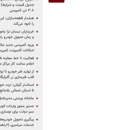
جدول قیمت و شرایط) /
۳.۸ تن کمپرسی
هشدار قطعه‌سازان: این
را نابود می‌کند
خریداران نیسان ترا بخوا
و زمان تحویل خودرو راه
ورود کمپرسی جدید جک 
امکانات کامیونت کمپرسی 
فعالیت ۱۱ خط مع
اعلام ساعت کار مراکز م
از تولید فنر خودرو تا ت
قلب فنرسازی زر گلپایگا
استاندار گیلان: تردد خو
۵ استان شمالی بلامانع شد
ماشاله وردینی مدیرعا
سبز دولت برای نوسازی 
پیگیری تحویل خودروهای
خدمات سراسری (+راهنم