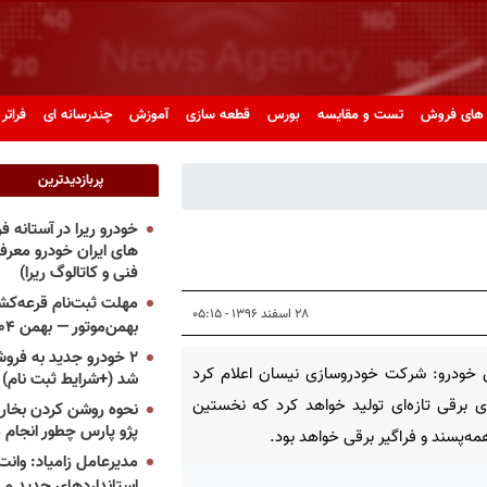
های فروش
تست و مقایسه
بورس
قطعه سازی
آموزش
چندرسانه ای
فراتر 
پربازدیدترین
خودرو ریرا در آستانه 
های ایران خودرو معر
فنی و کاتالوگ ریرا)
مهلت ثبت‌نام قرعه‌کشی
۲۸ اسفند ۱۳۹۶ - ۰۵:۱۵
بهمن‌موتور — بهمن ۱۴۰۴
۲ خودرو جدید به فروش
 خودرو: شرکت خودروسازی نیسان اعلام کرد
شد (+شرایط ثبت نام)
 برقی تازه‌ای تولید خواهد کرد که نخستین
نحوه روشن کردن بخاری
پژو پارس چطور انجام 
ه‌پسند و فراگیر برقی خواهد بود.
مدیرعامل زامیاد: وانت 
استانداردهای جدید می