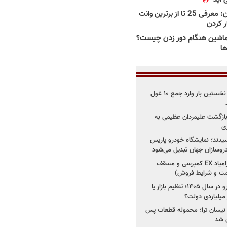
بهترین وانت ها در ایران: معرفی 25 تا از برترین وانت
ار کردن
اشین هنگام دور زدن چیست؟
ها
۳ خودروساز چینی برای نخستین بار وارد جمع ۱۰ غول
د؛ بازگشت علیمردان عظیمی به
ی
سیدند؛ نمایشگاه خودرو پاریس
شروع فروش اقساطی زامیاد EX کمپرسی و مسقف
راز واردات ۷۵ هزار خودرو در سال ۱۴۰۵؛ تنظیم بازار یا
 نیسان ترا؛ محموله قطعات پس
ان شد