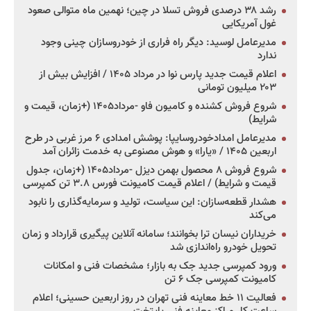
رشد ۳۸ درصدی فروش تسلا در چین؛ نهمین ماه متوالی صعود
غول آمریکایی
مدیرعامل لوسید: دیگر راه فراری از خودروسازان چینی وجود
ندارد
اعلام قیمت جدید پارس نوا در مرداد ۱۴۰۵ / افزایش بیش از
۲۰۳ میلیون تومانی
شروع فروش کشنده و کامیون فاو -مرداد۱۴۰۵ (+زمان، قیمت و
شرایط)
مدیرعامل امدادخودروسایپا: پوشش امدادی ۶ مرز غربی در طرح
اربعین ۱۴۰۵ / «یارا» و هوش مصنوعی به خدمت زائران آمد
شروع فروش ۸ محصول بهمن دیزل -مرداد۱۴۰۵ (+زمان، جدول
قیمت و شرایط) / اعلام قیمت کامیونت فورس ۳.۸ تن کمپرسی
هشدار قطعه‌سازان: این سیاست، تولید و سرمایه‌گذاری را نابود
می‌کند
خریداران نیسان ترا بخوانند؛ سامانه آنلاین پیگیری قرارداد و زمان
تحویل خودرو راه‌اندازی شد
ورود کمپرسی جدید جک به بازار؛ مشخصات فنی و امکانات
کامیونت کمپرسی جک ۶ تن
فعالیت ۱۱ خط معاینه فنی تهران در روز اربعین حسینی؛ اعلام