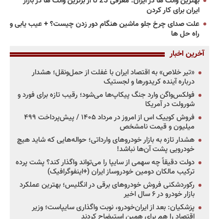
بهترین وانت ها در ایران: معرفی 25 تا از برترین وانت ها در بازار
ایران برای کار کردن
علت صدای چرخ جلو ماشین هنگام دور زدن چیست؟ + عیب یابی و
راه حل ها
آخرین اخبار
«تیر خلاص» به اقتصاد ایران با غفلت از حمل‌ونقل؛ هشدار
درباره آینده کریدورها و لجستیک
فولکس‌واگن وارد جنگ پیکاپ‌ها می‌شود؛ رقیب تازه برای فورد و
شورولت در آمریکا
فروش کوییک اس از امروز در مرداد ۱۴۰۵ / پیش‌پرداخت ۴۹۹
میلیون و قیمت نامشخص
هشدار تازه به بازار خودروهای وارداتی؛ حواله‌هایی که شاید هیچ
خودرویی پشت آن‌ها نباشد!
دولت دقیقاً چه سهمی از سایپا را می‌تواند واگذار کند؟ پشت پرده
ترکیب مالکان دومین خودروساز ایران (+اینفوگرافیک)
رکوردشکنی فروش خودروهای برقی در انگلیس؛ بهترین عملکرد
بازار خودرو در ۶ سال اخیر
پزشکیان: بعد از ایران‌خودرو، نوبت واگذاری سایپاست؛ وزیر
اقتصاد را هم برای همین استیضاح کردند