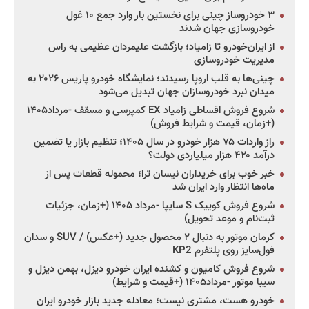
۳ خودروساز چینی برای نخستین بار وارد جمع ۱۰ غول
خودروسازی جهان شدند
از ایران‌خودرو تا زامیاد؛ بازگشت علیمردان عظیمی به راس
مدیریت خودروسازی
چینی‌ها به قلب اروپا رسیدند؛ نمایشگاه خودرو پاریس ۲۰۲۶ به
میدان نبرد خودروسازان جهان تبدیل می‌شود
شروع فروش اقساطی زامیاد EX کمپرسی و مسقف -مرداد۱۴۰۵
(+زمان، قیمت و شرایط فروش)
راز واردات ۷۵ هزار خودرو در سال ۱۴۰۵؛ تنظیم بازار یا تضمین
درآمد ۴۲۰ هزار میلیاردی دولت؟
خبر خوب برای خریداران نیسان ترا؛ محموله قطعات پس از
ماه‌ها انتظار وارد ایران شد
شروع فروش کوییک S سایپا -مرداد ۱۴۰۵ (+زمان، جزئیات
ثبت‌نام و موعد تحویل)
کرمان موتور به دنبال ۲ محصول جدید (+عکس) / SUV و سدان
فول‌سایز روی پلتفرم KP2
شروع فروش کامیون و کشنده ایران خودرو دیزل، بهمن دیزل و
سیبا موتور -مرداد۱۴۰۵ (+قیمت و شرایط)
خودرو هست، مشتری نیست؛ معادله جدید بازار خودرو ایران