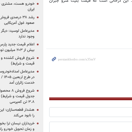
. این درحالی است که قیمت بلیت مترو جبران
خودرو هست، مشتری نیس
ایران
رشد ۳۸ درصدی فر
صعود غول آمریکایی
مدیرعامل لوسید: دیگر ر
وجود ندارد
بیش از ۲۰۳ میلیون تومانی
قیمت و شرایط)
در ط
خدمت زائران آمد
جدول قیمت و شرایط) /
۳.۸ تن کمپرسی
هشدار قطعه‌سازان: این
را نابود می‌کند
خریداران نیسان ترا بخوا
و زمان تحویل خودرو راه