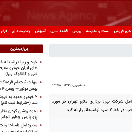
های فروش
تست و مقایسه
بورس
قطعه سازی
آموزش
چندرسانه ای
فراتر 
پربازدیدترین
خودرو ریرا در آستانه 
های ایران خودرو معر
فنی و کاتالوگ ریرا)
مهلت ثبت‌نام قرعه‌کشی
۱۰ شهریور ۱۳۹۹ - ۱۳:۵۸
بهمن‌موتور — بهمن ۱۴۰۴
۲ خودرو جدید به فروش
مل شرکت بهره برداری مترو تهران در مورد
شد (+شرایط ثبت نام)
۲ مترو توضیحاتی ارائه کرد.
نحوه روشن کردن بخاری
پژو پارس چطور انجام 
مدیرعامل زامیاد: وانت 
استانداردهای جدید می