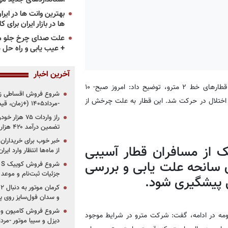
ها در بازار ایران برای ک
علت صدای چرخ جلو م
+ عیب یابی و راه حل 
آخرین اخبار
فرنوش نوبخت درباره نقص فنی یکی از قطارهای خط ۲ مترو، توضیح داد: امروز صبح- ۱۰
و صنعت دچار اختلال در حرکت شد. این قطار به علت چرخش از
-مرداد۱۴۰۵ (+زمان، قیمت و شرایط فروش)
تضمین درآمد ۴۲۰ هزار میلیاردی دولت؟
خبر خوب برای خریداران
یک از مسافران قطار آسیبی
از ماه‌ها انتظار وارد ایر
ون سانحه علت یابی و بررسی
جزئیات ثبت‌نام و موعد
ی پیشگیری شود.
و سدان فول‌سایز روی پلتف
شروع فروش کامیون و ک
ومه در ادامه، گفت: شرکت مترو در شرایط موجود
دیزل و سیبا موتور -مرداد۱۴۰۵ (+قیمت و شرای