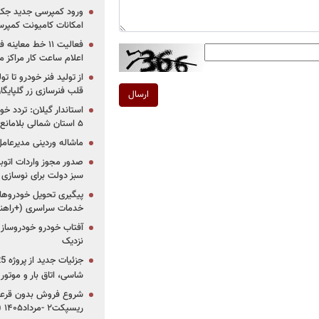
ورود کمپرسی جدید جک 
امکانات کامیونت کمپرسی 
فعالیت ۱۱ خط مع
اعلام ساعت کار مراکز م
از تولید فنر خودرو تا ت
قلب فنرسازی زر گلپایگا
ارسال
استاندار گیلان: تردد خو
۵ استان شمالی بلامانع شد
ماشاله وردینی مدیرعا
سبز دولت برای نوسازی 
پیگیری تحویل خودروهای
خدمات سراسری (+راهنم
آفتاب خودرو خودروساز م
نزدیک
شاسی، اتاق بار و موتو
شروع فروش بدون قرعه‌
ریسپکت۲ -مرداد۱۴۰۵ (+زمان، قیمت و شرایط فروش)