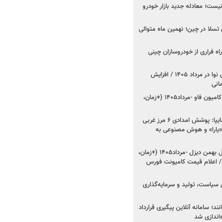
ت؛ معادله جدید بازار خودرو
وش تسلا در چین؛ نهمین ماه متوالی
اه فراری از خودروسازان چینی
اعلام قیمت جدید پارس نوا در مرداد ۱۴۰۵ / افزایش
شروع فروش کشنده و کامیون فاو -مرداد۱۴۰۵ (+زمان،
مدیرعامل امدادخودروسایپا: پوشش امدادی ۶ مرز غربی
رح اربعین ۱۴۰۵ / «یارا» و هوش مصنوعی به
شروع فروش ۸ محصول بهمن دیزل -مرداد۱۴۰۵ (+زمان،
 اعلام قیمت کامیونت فورس
 سیاست، تولید و سرمایه‌گذاری
نند؛ سامانه آنلاین پیگیری قرارداد
‌اندازی شد