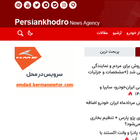
از خودرو
آرشیو
مقالات
پربحث ترین
فروش برای مردم و نمایندگی
فی شد (+مشخصات و جزئیات
 ایران‌خودرو، سایپا و
 مردادماه ایران خودرو اضافه
 پژو پارس + تنظیم بخاری
می‌شود؟
پادرا و وانت اکستند با
 آید