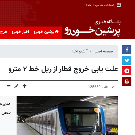
پنجشنبه ۱۵ مرداد ۱۴۰۵
پرشین خودرو
اخبار خودرو
طرح 
صفحه اصلی
آرشیو اخبار
علت یابی خروج قطار از ریل خط ۲ مترو
کد مطلب
125680
مدیرعا
نقص فنی در خط 