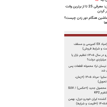
بهترین وانت ها در ایران: معرفی 25 تا از برترین وانت
ار کردن
اشین هنگام دور زدن چیست؟
ها
شروع فروش اقساطی زامیاد EX کمپرسی و مسقف
راز واردات ۷۵ هزار خودرو در سال ۱۴۰۵؛ تنظیم بازار یا
 نیسان ترا؛ محموله قطعات پس
ان شد
شروع فروش کوییک S سایپا -مرداد ۱۴۰۵ (+زمان،
 تحویل)
کرمان موتور به دنبال ۲ محصول جدید (+عکس) / SUV
رم KP2
شنده ایران خودرو دیزل، بهمن
ط)