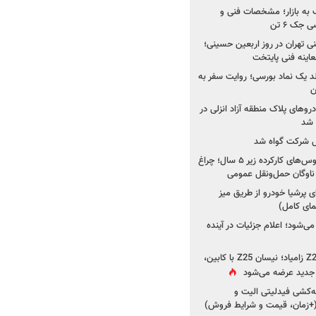
به بازار؛ مشخصات فنی و
جک ۶ تن
اینه فنی تهران در روز اربعین حسینی؛
عاینه فنی پایتخت
ولد یک نماد بورسی؛ روایت سفر به
ن
دروهای پلاک منطقه آزاد انزلی در
مل شرکت گواه شد
صدور مجوز واردات اتوبوس‌های کارکرده زیر ۵ سال؛ چراغ
ناوگان حمل‌ونقل عمومی
 پرشیا خودرو از طریق میز
ای کامل)
ی‌شود؛ اعلام جزئیات در آینده
جزئیات جدید از پروژه Z25 زامیاد؛ نیسان Z25 با کابین،
ر جدید عرضه می‌شود
کشی فیدلیتی الیت و