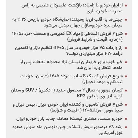
از ایران‌خودرو تا زامیاد؛ بازگشت علیمردان عظیمی به راس
مدیریت خودروسازی
چینی‌ها به قلب اروپا رسیدند؛ نمایشگاه خودرو پاریس ۲۰۲۶ به
میدان نبرد خودروسازان جهان تبدیل می‌شود
شروع فروش اقساطی زامیاد EX کمپرسی و مسقف -مرداد۱۴۰۵
(+زمان، قیمت و شرایط فروش)
راز واردات ۷۵ هزار خودرو در سال ۱۴۰۵؛ تنظیم بازار یا تضمین
درآمد ۴۲۰ هزار میلیاردی دولت؟
خبر خوب برای خریداران نیسان ترا؛ محموله قطعات پس از
ماه‌ها انتظار وارد ایران شد
شروع فروش کوییک S سایپا -مرداد ۱۴۰۵ (+زمان، جزئیات
ثبت‌نام و موعد تحویل)
کرمان موتور به دنبال ۲ محصول جدید (+عکس) / SUV و سدان
فول‌سایز روی پلتفرم KP2
شروع فروش کامیون و کشنده ایران خودرو دیزل، بهمن دیزل و
سیبا موتور -مرداد۱۴۰۵ (+قیمت و شرایط)
خودرو هست، مشتری نیست؛ معادله جدید بازار خودرو ایران
رشد ۳۸ درصدی فروش تسلا در چین؛ نهمین ماه متوالی صعود
غول آمریکایی