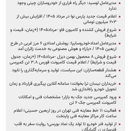
مدیرعامل لوسید: دیگر راه فراری از خودروسازان چینی وجود
ندارد
اعلام قیمت جدید پارس نوا در مرداد ۱۴۰۵ / افزایش بیش از
۲۰۳ میلیون تومانی
شروع فروش کشنده و کامیون فاو -مرداد۱۴۰۵ (+زمان، قیمت و
شرایط)
مدیرعامل امدادخودروسایپا: پوشش امدادی ۶ مرز غربی در طرح
اربعین ۱۴۰۵ / «یارا» و هوش مصنوعی به خدمت زائران آمد
شروع فروش ۸ محصول بهمن دیزل -مرداد۱۴۰۵ (+زمان، جدول
قیمت و شرایط) / اعلام قیمت کامیونت فورس ۳.۸ تن کمپرسی
هشدار قطعه‌سازان: این سیاست، تولید و سرمایه‌گذاری را نابود
می‌کند
خریداران نیسان ترا بخوانند؛ سامانه آنلاین پیگیری قرارداد و زمان
تحویل خودرو راه‌اندازی شد
ورود کمپرسی جدید جک به بازار؛ مشخصات فنی و امکانات
کامیونت کمپرسی جک ۶ تن
فعالیت ۱۱ خط معاینه فنی تهران در روز اربعین حسینی؛ اعلام
ساعت کار مراکز معاینه فنی پایتخت
از تولید فنر خودرو تا تولد یک نماد بورسی؛ روایت سفر به قلب
فنرسازی زر گلپایگان