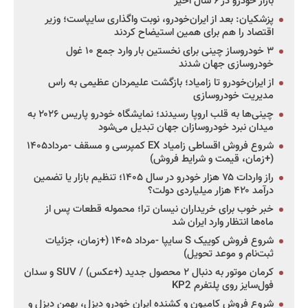
بازار خودرو در ۶ سال اخیر
پزشکیان: بعد از ایران‌خودرو، نوبت واگذاری سایپاست؛ وزیر
اقتصاد را هم برای همین استیضاح کردند
۳ خودروساز چینی برای نخستین بار وارد جمع ۱۰ غول
خودروسازی جهان شدند
از ایران‌خودرو تا زامیاد؛ بازگشت علیمردان عظیمی به راس
مدیریت خودروسازی
چینی‌ها به قلب اروپا رسیدند؛ نمایشگاه خودرو پاریس ۲۰۲۶ به
میدان نبرد خودروسازان جهان تبدیل می‌شود
شروع فروش اقساطی زامیاد EX کمپرسی و مسقف -مرداد۱۴۰۵
(+زمان، قیمت و شرایط فروش)
راز واردات ۷۵ هزار خودرو در سال ۱۴۰۵؛ تنظیم بازار یا تضمین
درآمد ۴۲۰ هزار میلیاردی دولت؟
خبر خوب برای خریداران نیسان ترا؛ محموله قطعات پس از
ماه‌ها انتظار وارد ایران شد
شروع فروش کوییک S سایپا -مرداد ۱۴۰۵ (+زمان، جزئیات
ثبت‌نام و موعد تحویل)
کرمان موتور به دنبال ۲ محصول جدید (+عکس) / SUV و سدان
فول‌سایز روی پلتفرم KP2
شروع فروش کامیون و کشنده ایران خودرو دیزل، بهمن دیزل و