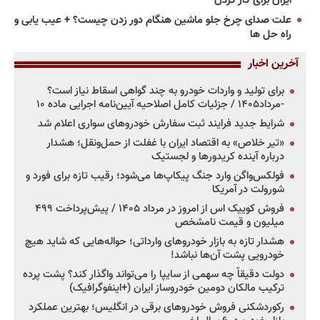
ایران برای کار کردن
علت صدای چرخ جلو ماشین هنگام دور زدن چیست؟ + عیب یابی و
راه حل ها
آخرین اخبار
برای تولید و واردات خودرو به چند گواهی اسقاط نیاز است؟
-مرداد۱۴۰۵ / جزئیات کامل اصلاحیه آیین‌نامه اجرایی ماده ۱۰
شرایط جدید فرایند ثبت سفارش خودروهای سواری اعلام شد
«تیر خلاص» به اقتصاد ایران با غفلت از حمل‌ونقل؛ هشدار
درباره آینده کریدورها و لجستیک
فولکس‌واگن وارد جنگ پیکاپ‌ها می‌شود؛ رقیب تازه برای فورد و
شورولت در آمریکا
فروش کوییک اس از امروز در مرداد ۱۴۰۵ / پیش‌پرداخت ۴۹۹
میلیون و قیمت نامشخص
هشدار تازه به بازار خودروهای وارداتی؛ حواله‌هایی که شاید هیچ
خودرویی پشت آن‌ها نباشد!
دولت دقیقاً چه سهمی از سایپا را می‌تواند واگذار کند؟ پشت پرده
ترکیب مالکان دومین خودروساز ایران (+اینفوگرافیک)
رکوردشکنی فروش خودروهای برقی در انگلیس؛ بهترین عملکرد