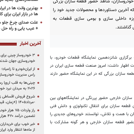
خودروسازان، شاهد حضور قطعه سازان بزرگی
 آخرین دستاوردها و محصولات جدید خود را
ها در بازار ایران برای ک
زه داخلی سازی و بومی سازی قطعات به
علت صدای چرخ جلو م
گذاشتند.
+ عیب یابی و راه حل 
آخرین اخبار
برگزاری شانزدهمین نمایشگاه قطعات خودرو، با
خودروسازی جهان شدند
ات اظهار داشت: امروز صنعت قطعه سازی ایران در
از ایران‌خودرو تا زامیا
طعه سازان بزرگی که در این نمایشگاه حضور دارند
راس مدیریت خودروساز
چینی‌ها به قلب اروپا ر
۲۰۲۶ به میدان نبرد خودروسازان جهان تبدیل می‌شود
 سازان خارجی حضور پررنگی در نمایشگاههای بین
-مرداد۱۴۰۵ (+زمان، قیمت و شرایط فروش)
 قطعه سازان برای انتقال تکنولوژی و دانش فنی
ان با همت و تلاش، توانستند خودروهای جدیدی را
تضمین درآمد ۴۲۰ هزار میلیاردی دولت؟
حضور قطعه سازان خارجی و هر گونه مشارکت با
خبر خوب برای خریداران
از ماه‌ها انتظار وارد ایر