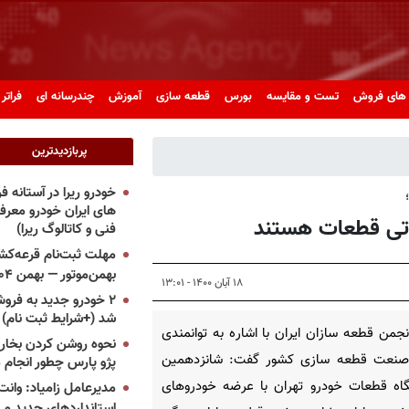
های فروش
تست و مقایسه
بورس
قطعه سازی
آموزش
چندرسانه ای
فراتر 
پربازدیدترین
خودرو ریرا در آستانه 
های ایران خودرو معر
راتی قطعات هستند
فنی و کاتالوگ ریرا)
مهلت ثبت‌نام قرعه‌کشی
بهمن‌موتور — بهمن ۱۴۰۴
۱۸ آبان ۱۴۰۰ - ۱۳:۰۱
۲ خودرو جدید به فروش
شد (+شرایط ثبت نام)
جمن قطعه سازان ایران با اشاره به توانمندی
نحوه روشن کردن بخاری
 صنعت قطعه سازی کشور گفت: شانزدهمین
پژو پارس چطور انجام 
گاه قطعات خودرو تهران با عرضه خودروهای
مدیرعامل زامیاد: وانت 
استانداردهای جدید می