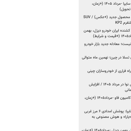
شروع فروش کوییک S سایپا -مرداد ۱۴۰۵ (+زمان،
 تحویل)
کرمان موتور به دنبال ۲ محصول جدید (+عکس) / SUV
رم KP2
شنده ایران خودرو دیزل، بهمن
ط)
ت؛ معادله جدید بازار خودرو
وش تسلا در چین؛ نهمین ماه متوالی
اه فراری از خودروسازان چینی
اعلام قیمت جدید پارس نوا در مرداد ۱۴۰۵ / افزایش
شروع فروش کشنده و کامیون فاو -مرداد۱۴۰۵ (+زمان،
مدیرعامل امدادخودروسایپا: پوشش امدادی ۶ مرز غربی
رح اربعین ۱۴۰۵ / «یارا» و هوش مصنوعی به
شروع فروش ۸ محصول بهمن دیزل -مرداد۱۴۰۵ (+زمان،