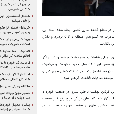
جدول قیمت و شرایط) /
۳.۸ تن کمپرسی
هشدار قطعه‌سازان: این
را نابود می‌کند
خریداران نیسان ترا بخوا
یر در سطح قطعه سازی کشور ایجاد شده است این
و زمان تحویل خودرو راه
فرصت فراهم شده تا صنعت قطعه سازی ایران خیز بلندی را برای صادرات به کشورهای منطقه و CIS بردارد و نقش
ورود کمپرسی جدید جک 
 بگذارند.
امکانات کامیونت کمپرسی 
فعالیت ۱۱ خط مع
اعلام ساعت کار مراکز م
ن المللی قطعات و مجموعه های خودرو تهران اگر
از تولید فنر خودرو تا ت
اق ضمن ایجاد فضاهای جدید ، فرصت و موقعیت
قلب فنرسازی زر گلپایگا
ان توسعه تجارت ، در صنعت خودروسازی دنیا و
استاندار گیلان: تردد خو
ر توسعه صادرات قطعات فراهم شود.
۵ استان شمالی بلامانع شد
ماشاله وردینی مدیرعا
کل گرفتن نهضت داخلی سازی در صنعت خودرو و
سبز دولت برای نوسازی 
رگزار شد گام های بزرگی برای رفع نیاز صنعت
پیگیری تحویل خودروهای
هضت داخلی سازی در صنعت خودرو و قطعه سازی
خدمات سراسری (+راهنم