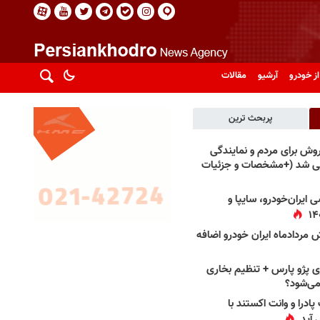
از خودرو
آرشیو
مقالات
پربحث ترین
فروش برای مردم و نمایندگی
فی شد (+مشخصات و جزئیات
 ایران‌خودرو، سایپا و
 مردادماه ایران خودرو اضافه
 پژو پارس + تنظیم بخاری
می‌شود؟
پادرا و وانت اکستند با
 آید