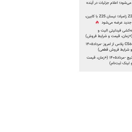
ی‌شود؛ اعلام جزئیات در آینده
جزئیات جدید از پروژه Z25 زامیاد؛ نیسان Z25 با کابین،
ر جدید عرضه می‌شود
کشی فیدلیتی الیت و
شروع ثبت‌نام چانگان CS۵۵ پلاس از امروز -مرداد۱۴۰۵
و شرایط فروش قطعی)
شروع فروش کیا اسپورتیج -مرداد۱۴۰۵ (+زمان، قیمت