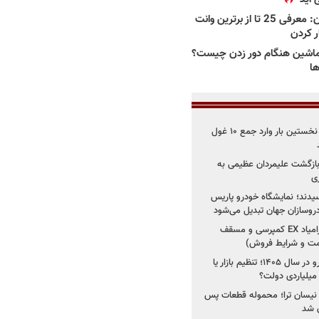
بهترین وانت ها در ایران: معرفی 25 تا از برترین وانت
ار کردن
اشین هنگام دور زدن چیست؟
ها
۳ خودروساز چینی برای نخستین بار وارد جمع ۱۰ غول
د؛ بازگشت علیمردان عظیمی به
ی
سیدند؛ نمایشگاه خودرو پاریس
شروع فروش اقساطی زامیاد EX کمپرسی و مسقف
راز واردات ۷۵ هزار خودرو در سال ۱۴۰۵؛ تنظیم بازار یا
 نیسان ترا؛ محموله قطعات پس
ان شد