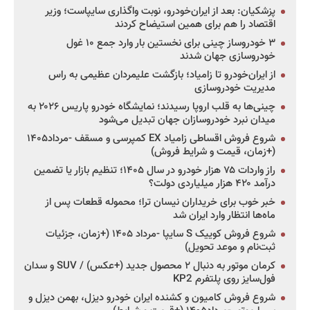
پزشکیان: بعد از ایران‌خودرو، نوبت واگذاری سایپاست؛ وزیر
اقتصاد را هم برای همین استیضاح کردند
۳ خودروساز چینی برای نخستین بار وارد جمع ۱۰ غول
خودروسازی جهان شدند
از ایران‌خودرو تا زامیاد؛ بازگشت علیمردان عظیمی به راس
مدیریت خودروسازی
چینی‌ها به قلب اروپا رسیدند؛ نمایشگاه خودرو پاریس ۲۰۲۶ به
میدان نبرد خودروسازان جهان تبدیل می‌شود
شروع فروش اقساطی زامیاد EX کمپرسی و مسقف -مرداد۱۴۰۵
(+زمان، قیمت و شرایط فروش)
راز واردات ۷۵ هزار خودرو در سال ۱۴۰۵؛ تنظیم بازار یا تضمین
درآمد ۴۲۰ هزار میلیاردی دولت؟
خبر خوب برای خریداران نیسان ترا؛ محموله قطعات پس از
ماه‌ها انتظار وارد ایران شد
شروع فروش کوییک S سایپا -مرداد ۱۴۰۵ (+زمان، جزئیات
ثبت‌نام و موعد تحویل)
کرمان موتور به دنبال ۲ محصول جدید (+عکس) / SUV و سدان
فول‌سایز روی پلتفرم KP2
شروع فروش کامیون و کشنده ایران خودرو دیزل، بهمن دیزل و