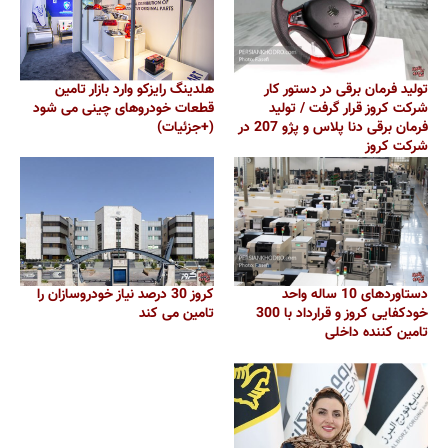
تولید فرمان برقی در دستور کار
هلدینگ رایزکو وارد بازار تامین
شرکت کروز قرار گرفت / تولید
قطعات خودروهای چینی می شود
فرمان برقی دنا پلاس و پژو 207 در
(+جزئیات)
شرکت کروز
دستاوردهای 10 ساله واحد
کروز 30 درصد نیاز خودروسازان را
خودکفایی کروز و قرارداد با 300
تامین می کند
تامین کننده داخلی