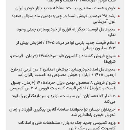
سیبا موتور -مرداد۱۴۰۵ (+قیمت و شرایط)
خودرو هست، مشتری نیست؛ معادله جدید بازار خودرو ایران
رشد ۳۸ درصدی فروش تسلا در چین؛ نهمین ماه متوالی صعود
غول آمریکایی
مدیرعامل لوسید: دیگر راه فراری از خودروسازان چینی وجود
ندارد
اعلام قیمت جدید پارس نوا در مرداد ۱۴۰۵ / افزایش بیش از
۲۰۳ میلیون تومانی
شروع فروش کشنده و کامیون فاو -مرداد۱۴۰۵ (+زمان، قیمت و
شرایط)
مدیرعامل امدادخودروسایپا: پوشش امدادی ۶ مرز غربی در طرح
اربعین ۱۴۰۵ / «یارا» و هوش مصنوعی به خدمت زائران آمد
شروع فروش ۸ محصول بهمن دیزل -مرداد۱۴۰۵ (+زمان، جدول
قیمت و شرایط) / اعلام قیمت کامیونت فورس ۳.۸ تن کمپرسی
هشدار قطعه‌سازان: این سیاست، تولید و سرمایه‌گذاری را نابود
می‌کند
خریداران نیسان ترا بخوانند؛ سامانه آنلاین پیگیری قرارداد و زمان
تحویل خودرو راه‌اندازی شد
ورود کمپرسی جدید جک به بازار؛ مشخصات فنی و امکانات
کامیونت کمپرسی جک ۶ تن