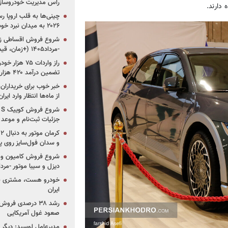
راس مدیریت خودروساز
دارند.
چینی‌ها به قلب اروپا ر
۲۰۲۶ به میدان نبرد خودروسازان جهان تبدیل می‌شود
-مرداد۱۴۰۵ (+زمان، قیمت و شرایط فروش)
تضمین درآمد ۴۲۰ هزار میلیاردی دولت؟
خبر خوب برای خریداران
از ماه‌ها انتظار وارد ایر
جزئیات ثبت‌نام و موعد
و سدان فول‌سایز روی پلتف
شروع فروش کامیون و ک
دیزل و سیبا موتور -مرداد۱۴۰۵ (+قیمت و شرای
خودرو هست، مشتری نیس
ایران
رشد ۳۸ درصدی فر
صعود غول آمریکایی
مدیرعامل لوسید: دیگر ر