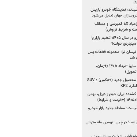
ی
سیدند؛ نمایشگاه خودرو پاریس
شروع فروش اقساطی زامیاد EX کمپرسی و مسقف
راز واردات ۷۵ هزار خودرو در سال ۱۴۰۵؛ تنظیم بازار یا
 نیسان ترا؛ محموله قطعات پس
ان شد
شروع فروش کوییک S سایپا -مرداد ۱۴۰۵ (+زمان،
 تحویل)
کرمان موتور به دنبال ۲ محصول جدید (+عکس) / SUV
رم KP2
شنده ایران خودرو دیزل، بهمن
ط)
ت؛ معادله جدید بازار خودرو
وش تسلا در چین؛ نهمین ماه متوالی
اه فراری از خودروسازان چینی