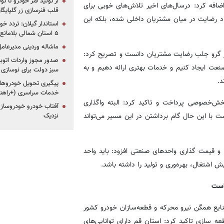
از تولید فنر خودرو تا ت
ضافه کرد: درسال‌های اخیر تلاش‌های خوبی برای
قلب فنرسازی زر گلپایگا
د رضایت در میان مشتریان داخلی شده، بلکه این
استاندار گیلان: تردد خو
۵ استان شمالی بلامانع شد
ماشاله وردینی مدیرعا
 در گرو جلب رضایت مشتریان دانست و تصریح کرد:
عت ایجاد کنیم و خدمات بهتری ارائه دهیم و به
سبز دولت برای نوسازی 
د.
پیگیری تحویل خودروهای
خدمات سراسری (+راهنم
خش‌خصوصی پرداخت و تاکید کرد: البته واگذاری
آفتاب خودرو خودروساز م
با این حال گام برداشتن در این مسیر می‌تواند
نزدیک
ها و قیمت گذاری واحدهای صنعتی افزود: باید واحد
ش اشتغال، بهره‌وری و تولید را داشته باشد.
است
ایع همگن نیرو محرکه و قطعه‌سازان خودرو کشور
عه سازی تاکید کرد: استان قم دارای توانایی‌های