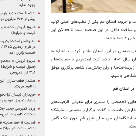
وجود ندارد
بیش از ۲۰۳ میلیون تومانی
 و افزود: استان قم یکی از قطب‌های اصلی تولید
 ساخت داخل در این صنعت است تا فعالان این
قیمت و شرایط)
لی داشته باشند.
در ط
 صنعتی در این استان تقدیر کرد و با اشاره به
خدمت زائران آمد
هدف گذاری این سازمان برای برگزاری حدود ۳۰ نمایشگاه تخصصی برای سال ۱۴۰۴ تاکید کرد: امیدواریم با حمایت‌ها و
جدول قیمت و شرایط) /
ود زیرساخت‌ها و رفع چالش‌ها، شاهد برگزاری موفق
۳.۸ تن کمپرسی
شگاهی باشیم.
هشدار قطعه‌سازان: این
را نابود می‌کند
در استان قم
خریداران نیسان ترا بخوا
و زمان تحویل خودرو راه
گاه‌هایی تخصصی را بستری برای معرفی ظرفیت‌های
ورود کمپرسی جدید جک 
خارجی دانست و گفت: برگزاری نخستین نمایشگاه
امکانات کامیونت کمپرسی 
نمایشگاه‌های بین‌المللی شهر قم بدون شک گامی
فعالیت ۱۱ خط مع
ست.
اعلام ساعت کار مراکز م