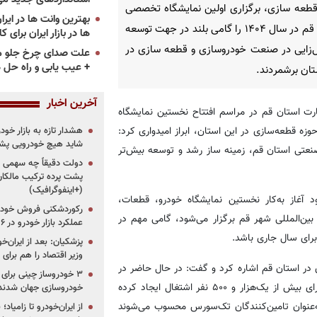
طعه سازی، برگزاری اولین نمایشگاه تخصصی
استان قم در سال ۱۴۰۴ را گامی بلند در جهت توسعه
ها در بازار ایران برای ک
‌زایی در صنعت خودروسازی و قطعه سازی در
علت صدای چرخ جلو م
+ عیب یابی و راه حل 
تان برشمردند.
آخرین اخبار
ت استان قم در مراسم افتتاح نخستین نمایشگاه
 با اشاره به وجود ۲۳ واحد فعال در حوزه قطعه‌سازی در این استان، ابراز امیدواری کرد:
هشدار تازه به بازار خود
شاید هیچ خودرویی پشت
صنعتی استان قم، زمینه ساز رشد و توسعه بیش‌تر
دولت دقیقاً چه سهمی از 
پشت پرده ترکیب مالکان
(+اینفوگرافیک)
ود آغاز به‌کار نخستین نمایشگاه خودرو، قطعات،
رکوردشکنی فروش خودرو
بین‌المللی شهر قم برگزار می‌شود، گامی مهم در
عملکرد بازار خودرو در ۶ سال اخیر
رای سال جاری باشد.
پزشکیان: بعد از ایران‌
وزیر اقتصاد را هم برا
 استان قم اشاره کرد و گفت: در حال حاضر در
استان قم، حدود ۲۳ واحد فعال در حوزه قطعه‌سازی وجود دارد که برای بیش از یک‌هزار و ۵۰۰ نفر اشتغال ایجاد کرده
خودروسازی جهان شدند
ه‌عنوان تامین‌کنندگان تک‌سورس محسوب می‌شوند
از ایران‌خودرو تا زامیا