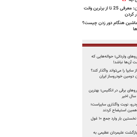
بهترین وانت ها در ایران: معرفی 25 تا از برترین وانت
ار کردن
اشین هنگام دور زدن چیست؟
ها
روهای وارداتی؛ حواله‌هایی که
 آن‌ها نباشد!
سایپا را می‌تواند واگذار کند؟
 دومین خودروساز ایران
های برقی در انگلیس؛ بهترین
خودرو، نوبت واگذاری سایپاست؛
ی همین استیضاح کردند
۳ خودروساز چینی برای نخستین بار وارد جمع ۱۰ غول
د؛ بازگشت علیمردان عظیمی به