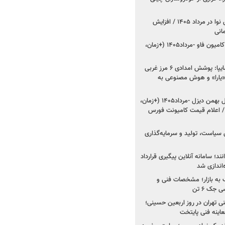
اعلام قیمت جدید پارس نوا در مرداد ۱۴۰۵ / افزایش
شروع فروش کشنده و کامیون فاو -مرداد۱۴۰۵ (+زمان،
مدیرعامل امدادخودروسایپا: پوشش امدادی ۶ مرز غربی
رح اربعین ۱۴۰۵ / «یارا» و هوش مصنوعی به
شروع فروش ۸ محصول بهمن دیزل -مرداد۱۴۰۵ (+زمان،
 اعلام قیمت کامیونت فورس
 سیاست، تولید و سرمایه‌گذاری
نند؛ سامانه آنلاین پیگیری قرارداد
‌اندازی شد
به بازار؛ مشخصات فنی و
جک ۶ تن
اینه فنی تهران در روز اربعین حسینی؛
عاینه فنی پایتخت