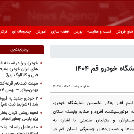
های فروش
تست و مقایسه
بورس
قطعه سازی
آموزش
چندرسانه ای
فراتر 
پربازدیدترین
خودرو ریرا در آستانه 
اه خودرو قم ۱۴۰۴
های ایران خودرو معر
فنی و کاتالوگ ریرا)
مهلت ثبت‌نام قرعه‌کشی
۱۰ اردیبهشت ۱۴۰۴ - ۱۶:۲۵
بهمن‌موتور — بهمن ۱۴۰۴
۲ خودرو جدید به فروش
اسم آغاز به‌کار نخستین نمایشگاه خودرو،
شد (+شرایط ثبت نام)
 موتورسیکلت، آفرود و صنایع وابسته استان
نحوه روشن کردن بخاری
پژو پارس چطور انجام 
سئولان و متولیان صنعتی با اشاره به
مدیرعامل زامیاد: وانت 
ت‌ها و دستاوردهای چشم‌گیر استان قم در
استانداردهای جدید می