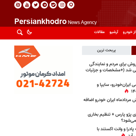
از خودرو
آرشیو
مقالات
پربحث ترین
فروش برای مردم و نمایندگی
فی شد (+مشخصات و جزئیات
 ایران‌خودرو، سایپا و
 مردادماه ایران خودرو اضافه
 پژو پارس + تنظیم بخاری
می‌شود؟
پادرا و وانت اکستند با
 آید