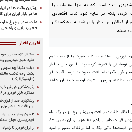
شدیدی شده است که نه تنها معاملات را
 کرده، بلکه در سایه نبود ثبات اقتصادی
ها در بازار ایران برای ک
علت صدای چرخ جلو م
 از فعالان این بازار را در آستانه ورشکستگی
+ عیب یابی و راه حل 
اده است.
آخرین اخبار
هشدار تازه به بازار خود
ن خودرو، بازار خودرو سال ۱۴۰۴ با ادامه رکود تورمی اسفند ماه، کلید خورد اما از نیمه دوم
شاید هیچ خودرویی پشت
وساناتی را تجربه کرده بود. با این حال با آغاز
دولت دقیقاً چه سهمی از 
ریزش نرخ ارز، انتظار می‌رفت که قیمت‌ها در بازار خودرو نیز در این مسیر قرار بگیرد، اما افت حدود ۲۰ درصد قیمت ارز
پشت پرده ترکیب مالکان
(+اینفوگرافیک)
‌ها نداشته و پس از شوک اولیه، خریداران شاهد
رکوردشکنی فروش خودرو
عملکرد بازار خودرو در ۶ سال اخیر
پزشکیان: بعد از ایران‌
وزیر اقتصاد را هم برا
 انتظار داشتند، با افت و ریزش نرخ ارز در یک ماه
گذشته چندان همراه نشده است. در حالی که بسیاری باور داشتند با ریزش قیمت دلار از بالای ۱۰۰ هزار تومان به زیر ۸۵
خودروسازی جهان شدند
 قیمت‌ها تأثیر بگذارد اما برخلاف تصور و امید
از ایران‌خودرو تا زامیا