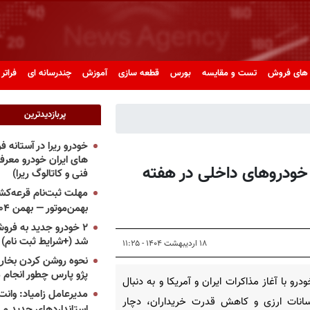
های فروش
تست و مقایسه
بورس
قطعه سازی
آموزش
چندرسانه ای
فراتر 
پربازدیدترین
خودرو ریرا در آستانه 
های ایران خودرو معر
ت خودروهای داخلی در هفته
فنی و کاتالوگ ریرا)
مهلت ثبت‌نام قرعه‌کشی
بهمن‌موتور — بهمن ۱۴۰۴
۲ خودرو جدید به فروش
شد (+شرایط ثبت نام)
۱۸ اردیبهشت ۱۴۰۴ - ۱۱:۲۵
نحوه روشن کردن بخاری
پژو پارس چطور انجام 
ودرو با آغاز مذاکرات ایران و آمریکا و به دنبال
مدیرعامل زامیاد: وانت 
سانات ارزی و کاهش قدرت خریداران، دچار
استانداردهای جدید می