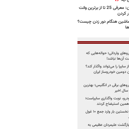
بهترین وانت ها در ایران: معرفی 25 تا از برترین وانت
ار کردن
اشین هنگام دور زدن چیست؟
ها
روهای وارداتی؛ حواله‌هایی که
 آن‌ها نباشد!
سایپا را می‌تواند واگذار کند؟
 دومین خودروساز ایران
های برقی در انگلیس؛ بهترین
خودرو، نوبت واگذاری سایپاست؛
ی همین استیضاح کردند
۳ خودروساز چینی برای نخستین بار وارد جمع ۱۰ غول
د؛ بازگشت علیمردان عظیمی به