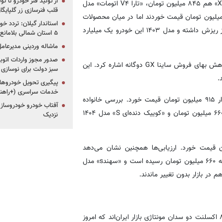
از تولید فنر خودرو تا ت
میلیون قیمت‌گذاری شدند. در میان خودروهای داخلی «پژو پارس XUVP» هم ۸۴۵ میلیون تومان، «تارا V۴ اتومات» مدل
قلب فنرسازی زر گلپایگا
۱ یک میلیارد و ۸۰ میلیون تومان و «رانا پلاس» ۱۴۰۳ حدود ۷۴۵ میلیون تومان قیمت خوردند اما در میان محصولات
استاندار گیلان: تردد خو
مونتاژی‌ این شرکت «هایما S۷ پلاس» هم ۳۵ میلیون نسبت به دیروز ریزش داشته و مدل ۱۴۰۳ این خودرو یک میلیارد
۵ استان شمالی بلامانع شد
ماشاله وردینی مدیرعا
از مهم‌ترین تغییر قیمت‌های رخ‌داده در بازار محصولات سایپا باید به کاهش بهای فروش ساینا GX دوگانه اشاره کرد. این
سبز دولت برای نوسازی 
پیگیری تحویل خودروهای
خدمات سراسری (+راهنم
همچنین امروز در میان محصولات گروه سایپا نیز «شاهین G» در بازار ۹۱۵ میلیون تومان قیمت خورد. بررسی ‌خانواده
آفتاب خودرو خودروساز م
کوییک هم نشان می‌دهد «کوییک ‌اتومات پلاس» مدل ۱۴۰۳ در بازار ۶۶۰ میلیون تومان و «کوییک دنده‌ای S» مدل ۱۴۰۴
نزدیک
دل ۱۴۰۴هم در بازار امروز۵۱۰ میلیون تومان قیمت خورد. ارزیابی‌ها همچنین نشان می‌دهد
«اطلسG» مدل ۱۴۰۴ در بازار افزایشی ۱۰ میلیونی داشت و قیمت آن به ۶۶۰ میلیون تومان رسیده است و «سهندs» مدل
در میان محصولات مونتاژی و وارداتی بازار نیز آریزو ۵ اسپرت و آریزو ۸ اکسلنت دو سدان مونتاژی بازار ایران‌اند که امروز