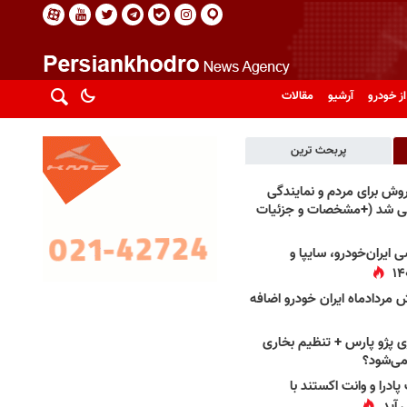
از خودرو
آرشیو
مقالات
پربحث ترین
فروش برای مردم و نمایندگی
فی شد (+مشخصات و جزئیات
 ایران‌خودرو، سایپا و
 مردادماه ایران خودرو اضافه
 پژو پارس + تنظیم بخاری
می‌شود؟
پادرا و وانت اکستند با
 آید