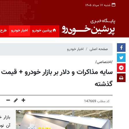
شنبه ۱۷ مرداد ۱۴۰۵
پرشین خودرو
اخبار خودرو
طرح 
صفحه اصلی
اخبار خودرو
/اختصاصی/
سایه مذاکرات و دلار بر بازار خودرو + قیم
گذشته
کد مطلب
147669
بازار خ
آن نو