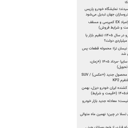
ی
سیدند؛ نمایشگاه خودرو پاریس
شروع فروش اقساطی زامیاد EX کمپرسی و مسقف
راز واردات ۷۵ هزار خودرو در سال ۱۴۰۵؛ تنظیم بازار یا
 نیسان ترا؛ محموله قطعات پس
ان شد
شروع فروش کوییک S سایپا -مرداد ۱۴۰۵ (+زمان،
 تحویل)
کرمان موتور به دنبال ۲ محصول جدید (+عکس) / SUV
رم KP2
شنده ایران خودرو دیزل، بهمن
ط)
ت؛ معادله جدید بازار خودرو
وش تسلا در چین؛ نهمین ماه متوالی
اه فراری از خودروسازان چینی