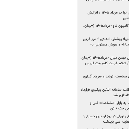
اعلام قیمت جدید پارس نوا در مرداد ۱۴۰۵ / افزایش
شروع فروش کشنده و کامیون فاو -مرداد۱۴۰۵ (+زمان،
مدیرعامل امدادخودروسایپا: پوشش امدادی ۶ مرز غربی
رح اربعین ۱۴۰۵ / «یارا» و هوش مصنوعی به
شروع فروش ۸ محصول بهمن دیزل -مرداد۱۴۰۵ (+زمان،
 اعلام قیمت کامیونت فورس
 سیاست، تولید و سرمایه‌گذاری
نند؛ سامانه آنلاین پیگیری قرارداد
‌اندازی شد
به بازار؛ مشخصات فنی و
جک ۶ تن
اینه فنی تهران در روز اربعین حسینی؛
عاینه فنی پایتخت