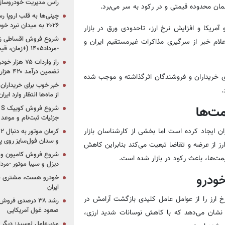
راس مدیریت خودروساز
همان محدوده قیمتی و در رکود به سر می‌برد.
چینی‌ها به قلب اروپا ر
۲۰۲۶ به میدان نبرد خودروسازان جهان تبدیل می‌شود
 آمریکا و افزایش نرخ ارز، تاحدودی ورق در بازار
لام خبر از سرگیری مذاکرات غیرمستقیم ایران و
-مرداد۱۴۰۵ (+زمان، قیمت و شرایط فروش)
تضمین درآمد ۴۲۰ هزار میلیاردی دولت؟
گیری خریداران و فروشندگان اثرگذاشته و موجب شده
خبر خوب برای خریداران
.
از ماه‌ها انتظار وارد ایر
مت‌ها
جزئیات ثبت‌نام و موعد
ان ایجاد کرده است اما بخشی از کارشناسان بازار
و سدان فول‌سایز روی پلتف
ارز از عرضه و تقاضا تبعیت می‌کند بنابراین کاهش
شروع فروش کامیون و ک
یمت‌ها، باعث رکود در بازار شده است.
دیزل و سیبا موتور -مرداد۱۴۰۵ (+قیمت و شرای
خودرو
خودرو هست، مشتری نیس
ایران
رز را از عوامل عامل کلیدی بازگشت آرامش در
رشد ۳۸ درصدی فر
صعود غول آمریکایی
یر نشان می‌دهد که با کاهش نوسانات شدید ارزی،
مدیرعامل لوسید: دیگر ر