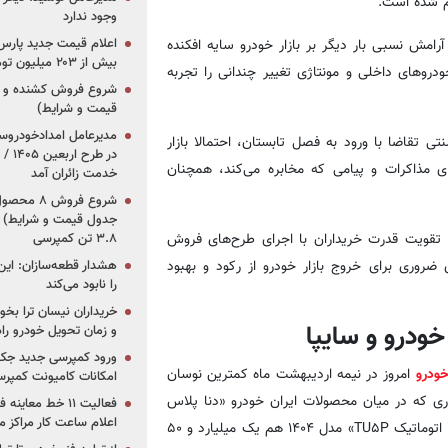
ام شده است.
وجود ندارد
امش نسبی بار دیگر بر بازار خودرو سایه افکنده
بیش از ۲۰۳ میلیون تومانی
دروهای داخلی و مونتاژی تغییر چندانی را تجربه
قیمت و شرایط)
ی تقاضا با ورود به فصل تابستان، احتمالا بازار
در ط
مذاکرات و پیامی که مخابره می‌کند، همچنان
خدمت زائران آمد
جدول قیمت و شرایط) /
، تقویت قدرت خریداران با اجرای طرح‌های فروش
۳.۸ تن کمپرسی
 ضروری برای خروج بازار خودرو از رکود و بهبود
هشدار قطعه‌سازان: این
را نابود می‌کند
خریداران نیسان ترا بخوا
ودرو و سایپا
و زمان تحویل خودرو راه
ورود کمپرسی جدید جک 
خودرو
امروز در نیمه اردیبهشت ماه کمترین نوسان
امکانات کامیونت کمپرسی 
ری که در میان محصولات ایران خودرو «دنا پلاس
فعالیت ۱۱ خط مع
اعلام ساعت کار مراکز م
تیپ یک دنده‌ای» مدل ۱۴۰۴امروز در بازار ۹۰۰ میلیون تومان و «پژو۲۰۷ اتوماتیک TU۵P» مدل ۱۴۰۴ هم یک میلیارد و ۵۰