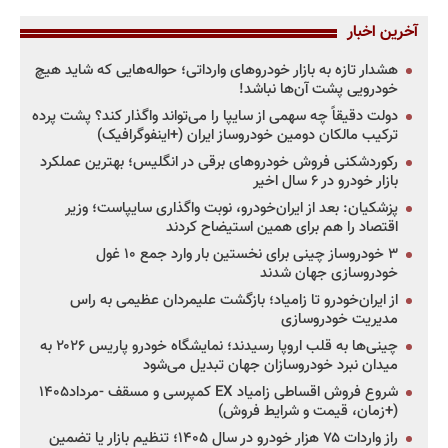
آخرین اخبار
هشدار تازه به بازار خودروهای وارداتی؛ حواله‌هایی که شاید هیچ
خودرویی پشت آن‌ها نباشد!
دولت دقیقاً چه سهمی از سایپا را می‌تواند واگذار کند؟ پشت پرده
ترکیب مالکان دومین خودروساز ایران (+اینفوگرافیک)
رکوردشکنی فروش خودروهای برقی در انگلیس؛ بهترین عملکرد
بازار خودرو در ۶ سال اخیر
پزشکیان: بعد از ایران‌خودرو، نوبت واگذاری سایپاست؛ وزیر
اقتصاد را هم برای همین استیضاح کردند
۳ خودروساز چینی برای نخستین بار وارد جمع ۱۰ غول
خودروسازی جهان شدند
از ایران‌خودرو تا زامیاد؛ بازگشت علیمردان عظیمی به راس
مدیریت خودروسازی
چینی‌ها به قلب اروپا رسیدند؛ نمایشگاه خودرو پاریس ۲۰۲۶ به
میدان نبرد خودروسازان جهان تبدیل می‌شود
شروع فروش اقساطی زامیاد EX کمپرسی و مسقف -مرداد۱۴۰۵
(+زمان، قیمت و شرایط فروش)
راز واردات ۷۵ هزار خودرو در سال ۱۴۰۵؛ تنظیم بازار یا تضمین