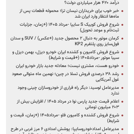
درآمد ۴۲۰ هزار میلیاردی دولت؟
خبر خوب برای خریداران نیسان ترا؛ محموله قطعات پس از
ماه‌ها انتظار وارد ایران شد
شروع فروش کوییک S سایپا -مرداد ۱۴۰۵ (+زمان، جزئیات
ثبت‌نام و موعد تحویل)
کرمان موتور به دنبال ۲ محصول جدید (+عکس) / SUV و سدان
فول‌سایز روی پلتفرم KP2
شروع فروش کامیون و کشنده ایران خودرو دیزل، بهمن دیزل و
سیبا موتور -مرداد۱۴۰۵ (+قیمت و شرایط)
خودرو هست، مشتری نیست؛ معادله جدید بازار خودرو ایران
رشد ۳۸ درصدی فروش تسلا در چین؛ نهمین ماه متوالی صعود
غول آمریکایی
مدیرعامل لوسید: دیگر راه فراری از خودروسازان چینی وجود
ندارد
اعلام قیمت جدید پارس نوا در مرداد ۱۴۰۵ / افزایش بیش از
۲۰۳ میلیون تومانی
شروع فروش کشنده و کامیون فاو -مرداد۱۴۰۵ (+زمان، قیمت و
شرایط)
مدیرعامل امدادخودروسایپا: پوشش امدادی ۶ مرز غربی در طرح