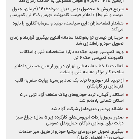
اربعین ۱۴۰۵ / «یارا» و هوش مصنوعی به خدمت زائران آمد
شروع فروش ۸ محصول بهمن دیزل -مرداد۱۴۰۵ (+زمان، جدول
قیمت و شرایط) / اعلام قیمت کامیونت فورس ۳.۸ تن کمپرسی
هشدار قطعه‌سازان: این سیاست، تولید و سرمایه‌گذاری را نابود
می‌کند
خریداران نیسان ترا بخوانند؛ سامانه آنلاین پیگیری قرارداد و زمان
تحویل خودرو راه‌اندازی شد
ورود کمپرسی جدید جک به بازار؛ مشخصات فنی و امکانات
کامیونت کمپرسی جک ۶ تن
فعالیت ۱۱ خط معاینه فنی تهران در روز اربعین حسینی؛ اعلام
ساعت کار مراکز معاینه فنی پایتخت
از تولید فنر خودرو تا تولد یک نماد بورسی؛ روایت سفر به قلب
فنرسازی زر گلپایگان
استاندار گیلان: تردد خودروهای پلاک منطقه آزاد انزلی در ۵
استان شمالی بلامانع شد
ماشاله وردینی مدیرعامل شرکت گواه شد
صدور مجوز واردات اتوبوس‌های کارکرده زیر ۵ سال؛ چراغ سبز
دولت برای نوسازی ناوگان حمل‌ونقل عمومی
پیگیری تحویل خودروهای پرشیا خودرو از طریق میز خدمات
سراسری (+راهنمای کامل)