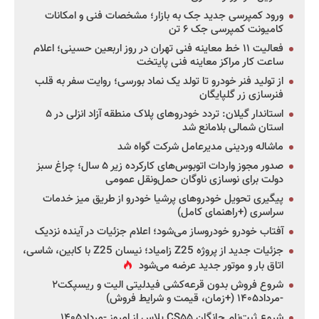
ورود کمپرسی جدید جک به بازار؛ مشخصات فنی و امکانات
کامیونت کمپرسی جک ۶ تن
فعالیت ۱۱ خط معاینه فنی تهران در روز اربعین حسینی؛ اعلام
ساعت کار مراکز معاینه فنی پایتخت
از تولید فنر خودرو تا تولد یک نماد بورسی؛ روایت سفر به قلب
فنرسازی زر گلپایگان
استاندار گیلان: تردد خودروهای پلاک منطقه آزاد انزلی در ۵
استان شمالی بلامانع شد
ماشاله وردینی مدیرعامل شرکت گواه شد
صدور مجوز واردات اتوبوس‌های کارکرده زیر ۵ سال؛ چراغ سبز
دولت برای نوسازی ناوگان حمل‌ونقل عمومی
پیگیری تحویل خودروهای پرشیا خودرو از طریق میز خدمات
سراسری (+راهنمای کامل)
آفتاب خودرو خودروساز می‌شود؛ اعلام جزئیات در آینده نزدیک
جزئیات جدید از پروژه Z25 زامیاد؛ نیسان Z25 با کابین، شاسی،
اتاق بار و موتور جدید عرضه می‌شود
شروع فروش بدون قرعه‌کشی فیدلیتی الیت و ریسپکت۲
-مرداد۱۴۰۵ (+زمان، قیمت و شرایط فروش)
شروع ثبت‌نام چانگان CS۵۵ پلاس از امروز -مرداد۱۴۰۵