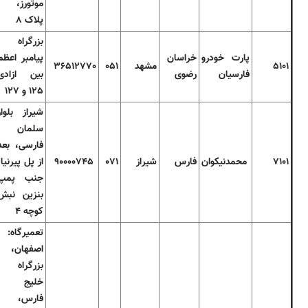
موتورز،
پلاک ۸
بزرگراه
پارت خودرو
خراسان
پیامبر اعظم
۵۱۰۱
مشهد
۰۵۱
۳۶۵۱۲۷۷۰
فارسیان
رضوی
بین ازادی
۱۲۵ و ۱۲۷
شیراز بلوار
سلمان
فارسی، بعد
۷۱۰۱
محمدنیکوان
فارس
شیراز
۰۷۱
۹۰۰۰۰۷۴۵
از پل پیرنیا
جنب پمپ
بنزین نبش
کوچه ۴
تعمیرگاه:
اصفهان،
بزرگراه
خلیج
فارس،