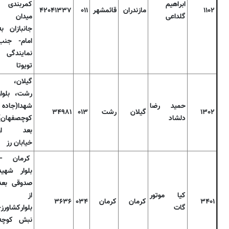
ابراهیم
کمربندی
۱۱۰۲
مازندران
قائمشهر
۰۱۱
۴۲۰۴۱۳۳۷
گلداعی
میدان
جانبازان به
امام- جنب
نمایندگی
تویوتا
گیلان،
رشت، بلوار
حمید رضا
شهدا(جاده
۱۳۰۲
گیلان
رشت
۰۱۳
۳۴۹۸۱
دلشاد
کوچصفهان)
بعد از
خیابان رز
کرمان –
بلوار شهید
صدوقی بعد
کیا موتور
از
۳۴۰۱
کرمان
کرمان
۰۳۴
۳۶۳۶
گات
بلوارکشاورز-
نبش کوچه