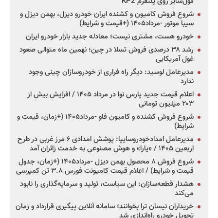
فول‌سایز روی پلتفرم KP2
شروع فروش کامیون و کشنده ایران خودرو دیزل، بهمن دیزل و
سیبا موتور -مرداد۱۴۰۵ (+قیمت و شرایط)
خودرو هست، مشتری نیست؛ معادله جدید بازار خودرو ایران
رشد ۳۸ درصدی فروش تسلا در چین؛ نهمین ماه متوالی صعود
غول آمریکایی
مدیرعامل لوسید: دیگر راه فراری از خودروسازان چینی وجود
ندارد
اعلام قیمت جدید پارس نوا در مرداد ۱۴۰۵ / افزایش بیش از
۲۰۳ میلیون تومانی
شروع فروش کشنده و کامیون فاو -مرداد۱۴۰۵ (+زمان، قیمت و
شرایط)
مدیرعامل امدادخودروسایپا: پوشش امدادی ۶ مرز غربی در طرح
اربعین ۱۴۰۵ / «یارا» و هوش مصنوعی به خدمت زائران آمد
شروع فروش ۸ محصول بهمن دیزل -مرداد۱۴۰۵ (+زمان، جدول
قیمت و شرایط) / اعلام قیمت کامیونت فورس ۳.۸ تن کمپرسی
هشدار قطعه‌سازان: این سیاست، تولید و سرمایه‌گذاری را نابود
می‌کند
خریداران نیسان ترا بخوانند؛ سامانه آنلاین پیگیری قرارداد و زمان
تحویل خودرو راه‌اندازی شد