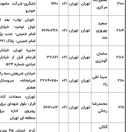
تعمیرگاه
۲۱۰۰
تهران
تهران
۰۲۱
۱۶۶۰
لشگری-شرکت ماموت
مرکزی
خودرو
اتوبان نواب- بعد از
سعید
تونل توحید- خیابان
۲۱۰۴
بهروزی
تهران
تهران
۰۲۱
۶۶۱۹۰۲۴۸
امام خمینی- جنب پل
مند
امام خمینی- پلاک ۴۲۱
مدیره تهران خیابان
سامان
۲۱۰۷
تهران
تهران
۰۲۱
۳۷۸۶۱
فرجام قبل از خیابان
گودرزی
عبادی شماره ۵۲۴
خیابان شریعتی،سه راه
سینا تقی
۲۱۱۰
تهران
تهران
۰۲۱
۲۲۸۴۰۶۵۰
ضرابخانه، سروستان
زاد
هفتم
تهران، سعادت آباد،
محمدرضا
فراز، بلوار شهدای برق،
۲۱۱۱
تهران
تهران
۰۲۱
۶۶۱۲۰۰۱۲
رجائی
روبروی اداره برق
منطقه ای تهران
آلکان
کرج ابتدای ۴۵ مت