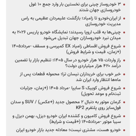
۳ خودروساز چینی برای نخستین بار وارد جمع ۱۰ غول
خودروسازی جهان شدند
از ایران‌خودرو تا زامیاد؛ بازگشت علیمردان عظیمی به راس
مدیریت خودروسازی
چینی‌ها به قلب اروپا رسیدند؛ نمایشگاه خودرو پاریس ۲۰۲۶ به
میدان نبرد خودروسازان جهان تبدیل می‌شود
شروع فروش اقساطی زامیاد EX کمپرسی و مسقف -مرداد۱۴۰۵
(+زمان، قیمت و شرایط فروش)
راز واردات ۷۵ هزار خودرو در سال ۱۴۰۵؛ تنظیم بازار یا تضمین
درآمد ۴۲۰ هزار میلیاردی دولت؟
خبر خوب برای خریداران نیسان ترا؛ محموله قطعات پس از
ماه‌ها انتظار وارد ایران شد
شروع فروش کوییک S سایپا -مرداد ۱۴۰۵ (+زمان، جزئیات
ثبت‌نام و موعد تحویل)
کرمان موتور به دنبال ۲ محصول جدید (+عکس) / SUV و سدان
فول‌سایز روی پلتفرم KP2
شروع فروش کامیون و کشنده ایران خودرو دیزل، بهمن دیزل و
سیبا موتور -مرداد۱۴۰۵ (+قیمت و شرایط)
خودرو هست، مشتری نیست؛ معادله جدید بازار خودرو ایران