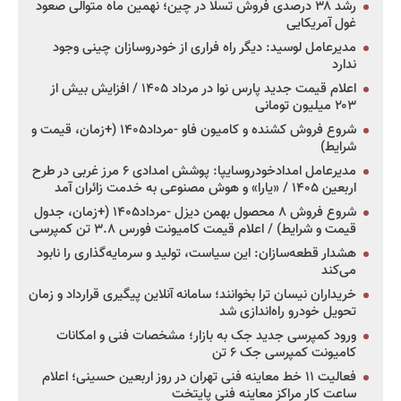
رشد ۳۸ درصدی فروش تسلا در چین؛ نهمین ماه متوالی صعود
غول آمریکایی
مدیرعامل لوسید: دیگر راه فراری از خودروسازان چینی وجود
ندارد
اعلام قیمت جدید پارس نوا در مرداد ۱۴۰۵ / افزایش بیش از
۲۰۳ میلیون تومانی
شروع فروش کشنده و کامیون فاو -مرداد۱۴۰۵ (+زمان، قیمت و
شرایط)
مدیرعامل امدادخودروسایپا: پوشش امدادی ۶ مرز غربی در طرح
اربعین ۱۴۰۵ / «یارا» و هوش مصنوعی به خدمت زائران آمد
شروع فروش ۸ محصول بهمن دیزل -مرداد۱۴۰۵ (+زمان، جدول
قیمت و شرایط) / اعلام قیمت کامیونت فورس ۳.۸ تن کمپرسی
هشدار قطعه‌سازان: این سیاست، تولید و سرمایه‌گذاری را نابود
می‌کند
خریداران نیسان ترا بخوانند؛ سامانه آنلاین پیگیری قرارداد و زمان
تحویل خودرو راه‌اندازی شد
ورود کمپرسی جدید جک به بازار؛ مشخصات فنی و امکانات
کامیونت کمپرسی جک ۶ تن
فعالیت ۱۱ خط معاینه فنی تهران در روز اربعین حسینی؛ اعلام
ساعت کار مراکز معاینه فنی پایتخت