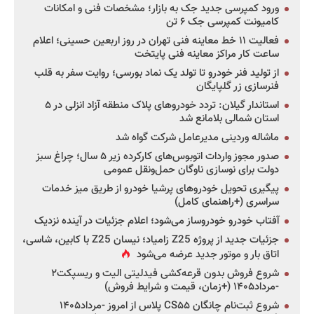
ورود کمپرسی جدید جک به بازار؛ مشخصات فنی و امکانات
کامیونت کمپرسی جک ۶ تن
فعالیت ۱۱ خط معاینه فنی تهران در روز اربعین حسینی؛ اعلام
ساعت کار مراکز معاینه فنی پایتخت
از تولید فنر خودرو تا تولد یک نماد بورسی؛ روایت سفر به قلب
فنرسازی زر گلپایگان
استاندار گیلان: تردد خودروهای پلاک منطقه آزاد انزلی در ۵
استان شمالی بلامانع شد
ماشاله وردینی مدیرعامل شرکت گواه شد
صدور مجوز واردات اتوبوس‌های کارکرده زیر ۵ سال؛ چراغ سبز
دولت برای نوسازی ناوگان حمل‌ونقل عمومی
پیگیری تحویل خودروهای پرشیا خودرو از طریق میز خدمات
سراسری (+راهنمای کامل)
آفتاب خودرو خودروساز می‌شود؛ اعلام جزئیات در آینده نزدیک
جزئیات جدید از پروژه Z25 زامیاد؛ نیسان Z25 با کابین، شاسی،
اتاق بار و موتور جدید عرضه می‌شود
شروع فروش بدون قرعه‌کشی فیدلیتی الیت و ریسپکت۲
-مرداد۱۴۰۵ (+زمان، قیمت و شرایط فروش)
شروع ثبت‌نام چانگان CS۵۵ پلاس از امروز -مرداد۱۴۰۵