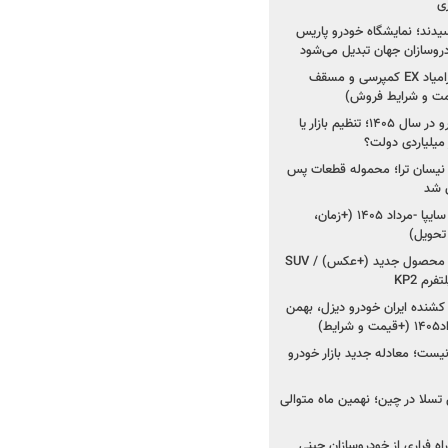
ی
سیدند؛ نمایشگاه خودرو پاریس
شروع فروش اقساطی زامیاد EX کمپرسی و مسقف
راز واردات ۷۵ هزار خودرو در سال ۱۴۰۵؛ تنظیم بازار یا
 نیسان ترا؛ محموله قطعات پس
ان شد
شروع فروش کوییک S سایپا -مرداد ۱۴۰۵ (+زمان،
 تحویل)
کرمان موتور به دنبال ۲ محصول جدید (+عکس) / SUV
رم KP2
شنده ایران خودرو دیزل، بهمن
ط)
ت؛ معادله جدید بازار خودرو
وش تسلا در چین؛ نهمین ماه متوالی
اه فراری از خودروسازان چینی