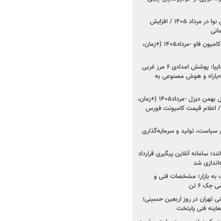
اعلام قیمت جدید پارس نوا در مرداد ۱۴۰۵ / افزایش
شروع فروش کشنده و کامیون فاو -مرداد۱۴۰۵ (+زمان،
مدیرعامل امدادخودروسایپا: پوشش امدادی ۶ مرز غربی
رح اربعین ۱۴۰۵ / «یارا» و هوش مصنوعی به
شروع فروش ۸ محصول بهمن دیزل -مرداد۱۴۰۵ (+زمان،
 اعلام قیمت کامیونت فورس
 سیاست، تولید و سرمایه‌گذاری
نند؛ سامانه آنلاین پیگیری قرارداد
‌اندازی شد
به بازار؛ مشخصات فنی و
جک ۶ تن
اینه فنی تهران در روز اربعین حسینی؛
عاینه فنی پایتخت