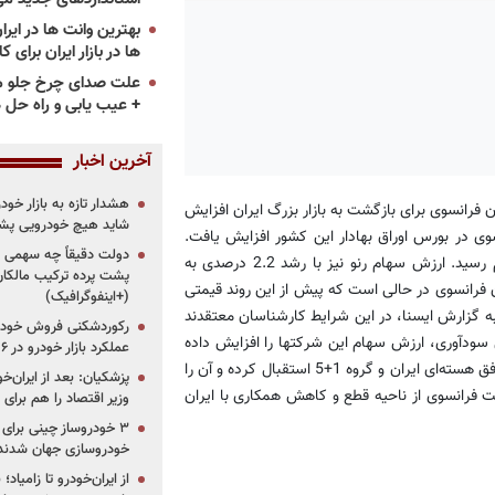
ها در بازار ایران برای ک
علت صدای چرخ جلو م
+ عیب یابی و راه حل 
آخرین اخبار
هشدار تازه به بازار خود
فرانسوی برای بازگشت به بازار بزرگ ایران افزایش
شاید هیچ خودرویی پشت
ی در بورس اوراق بهادار این کشور افزایش یافت.
دولت دقیقاً چه سهمی از 
ارزش سهام پژو با رشد پنج درصدی به قیمت 10.74 یورو در هر سهم رسید. ارزش سهام رنو نیز با رشد 2.2 درصدی به
پشت پرده ترکیب مالکان
دروسازان فرانسوی در حالی است که پیش از این روند قیمتی
(+اینفوگرافیک)
 به گزارش ایسنا، در این شرایط کارشناسان معتقدند
رکوردشکنی فروش خودرو
ش سودآوری، ارزش سهام این شرکتها را افزایش داده
عملکرد بازار خودرو در ۶ سال اخیر
است. در این زمینه سخنگویان دو شرکت خودروسازی رنو و پژو نیز از توافق هسته‌ای ایران و گروه 1+5 استقبال کرده و آن را
پزشکیان: بعد از ایران‌
ت فرانسوی از ناحیه قطع و کاهش همکاری با ایران
وزیر اقتصاد را هم برا
خودروسازی جهان شدند
از ایران‌خودرو تا زامیا