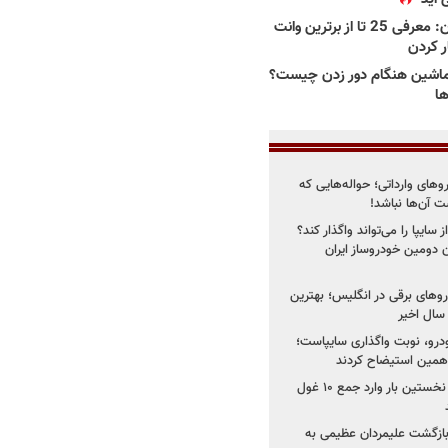
بهترین وانت ها در ایران: معرفی 25 تا از برترین وانت
ار کردن
اشین هنگام دور زدن چیست؟
ها
روهای وارداتی؛ حواله‌هایی که
 آن‌ها نباشد!
سایپا را می‌تواند واگذار کند؟
 دومین خودروساز ایران
های برقی در انگلیس؛ بهترین
خودرو، نوبت واگذاری سایپاست؛
ی همین استیضاح کردند
۳ خودروساز چینی برای نخستین بار وارد جمع ۱۰ غول
د؛ بازگشت علیمردان عظیمی به