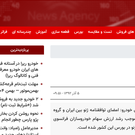
های فروش
تست و مقایسه
بورس
قطعه سازی
آموزش
چندرسانه ای
فراتر 
پربازدیدترین
خودرو ریرا در آستانه 
های ایران خودرو معر
فنی و کاتالوگ ریرا)
مهلت ثبت‌نام قرعه‌کشی
بهمن‌موتور — بهمن ۱۴۰۴
۵ آذر ۱۳۹۲ - ۰۹:۵۱
۲ خودرو جدید به فروش
شد (+شرایط ثبت نام)
خودرو: امضای توافقنامه ژنو بین ایران و گروه
نحوه روشن کردن بخاری
1 موجب رشد ارزش سهام خودروسازان فرانسوی
پژو پارس چطور انجام 
رنو در بورس این کشور شده است.
مدیرعامل زامیاد: وانت 
استانداردهای جدید می