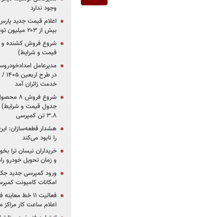
وجود ندارد
بیش از ۲۰۳ میلیون تومانی
قیمت و شرایط)
در ط
خدمت زائران آمد
جدول قیمت و شرایط) /
۳.۸ تن کمپرسی
هشدار قطعه‌سازان: این
را نابود می‌کند
خریداران نیسان ترا بخوا
و زمان تحویل خودرو راه
ورود کمپرسی جدید جک 
امکانات کامیونت کمپرسی 
فعالیت ۱۱ خط مع
اعلام ساعت کار مراکز م