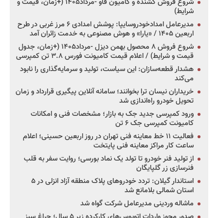
شروع فروش کشنده و کامیون فاو -مرداد۱۴۰۵ (+زمان، قیمت و
شرایط)
مدیرعامل امدادخودروسایپا: پوشش امدادی ۶ مرز غربی در طرح
اربعین ۱۴۰۵ / «یارا» و هوش مصنوعی به خدمت زائران آمد
شروع فروش ۸ محصول بهمن دیزل -مرداد۱۴۰۵ (+زمان، جدول
قیمت و شرایط) / اعلام قیمت کامیونت فورس ۳.۸ تن کمپرسی
هشدار قطعه‌سازان: این سیاست، تولید و سرمایه‌گذاری را نابود
می‌کند
خریداران نیسان ترا بخوانند؛ سامانه آنلاین پیگیری قرارداد و زمان
تحویل خودرو راه‌اندازی شد
ورود کمپرسی جدید جک به بازار؛ مشخصات فنی و امکانات
کامیونت کمپرسی جک ۶ تن
فعالیت ۱۱ خط معاینه فنی تهران در روز اربعین حسینی؛ اعلام
ساعت کار مراکز معاینه فنی پایتخت
از تولید فنر خودرو تا تولد یک نماد بورسی؛ روایت سفر به قلب
فنرسازی زر گلپایگان
استاندار گیلان: تردد خودروهای پلاک منطقه آزاد انزلی در ۵
استان شمالی بلامانع شد
ماشاله وردینی مدیرعامل شرکت گواه شد
صدور مجوز واردات اتوبوس‌های کارکرده زیر ۵ سال؛ چراغ سبز