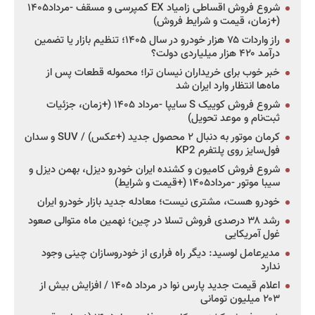
شروع فروش اقساطی زامیاد EX کمپرسی و مسقف -مرداد۱۴۰۵
(+زمان، قیمت و شرایط فروش)
راز واردات ۷۵ هزار خودرو در سال ۱۴۰۵؛ تنظیم بازار یا تضمین
درآمد ۴۲۰ هزار میلیاردی دولت؟
خبر خوب برای خریداران نیسان ترا؛ محموله قطعات پس از
ماه‌ها انتظار وارد ایران شد
شروع فروش کوییک S سایپا -مرداد ۱۴۰۵ (+زمان، جزئیات
ثبت‌نام و موعد تحویل)
کرمان موتور به دنبال ۲ محصول جدید (+عکس) / SUV و سدان
فول‌سایز روی پلتفرم KP2
شروع فروش کامیون و کشنده ایران خودرو دیزل، بهمن دیزل و
سیبا موتور -مرداد۱۴۰۵ (+قیمت و شرایط)
خودرو هست، مشتری نیست؛ معادله جدید بازار خودرو ایران
رشد ۳۸ درصدی فروش تسلا در چین؛ نهمین ماه متوالی صعود
غول آمریکایی
مدیرعامل لوسید: دیگر راه فراری از خودروسازان چینی وجود
ندارد
اعلام قیمت جدید پارس نوا در مرداد ۱۴۰۵ / افزایش بیش از
۲۰۳ میلیون تومانی