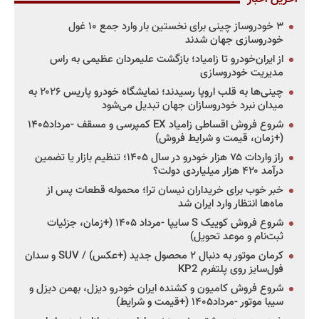
۳ خودروساز چینی برای نخستین بار وارد جمع ۱۰ غول
خودروسازی جهان شدند
از ایران‌خودرو تا زامیاد؛ بازگشت علیمردان عظیمی به راس
مدیریت خودروسازی
چینی‌ها به قلب اروپا رسیدند؛ نمایشگاه خودرو پاریس ۲۰۲۶ به
میدان نبرد خودروسازان جهان تبدیل می‌شود
شروع فروش اقساطی زامیاد EX کمپرسی و مسقف -مرداد۱۴۰۵
(+زمان، قیمت و شرایط فروش)
راز واردات ۷۵ هزار خودرو در سال ۱۴۰۵؛ تنظیم بازار یا تضمین
درآمد ۴۲۰ هزار میلیاردی دولت؟
خبر خوب برای خریداران نیسان ترا؛ محموله قطعات پس از
ماه‌ها انتظار وارد ایران شد
شروع فروش کوییک S سایپا -مرداد ۱۴۰۵ (+زمان، جزئیات
ثبت‌نام و موعد تحویل)
کرمان موتور به دنبال ۲ محصول جدید (+عکس) / SUV و سدان
فول‌سایز روی پلتفرم KP2
شروع فروش کامیون و کشنده ایران خودرو دیزل، بهمن دیزل و
سیبا موتور -مرداد۱۴۰۵ (+قیمت و شرایط)