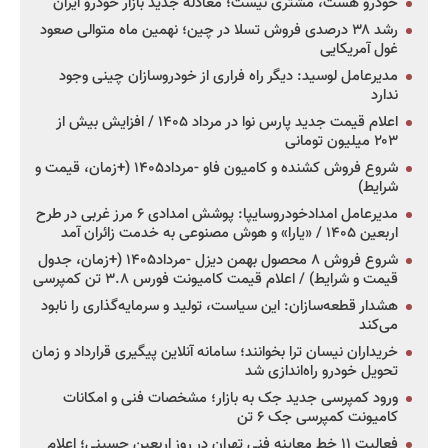
خودرو هست، مشتری نیست؛ معادله جدید بازار خودرو ایران
رشد ۳۸ درصدی فروش تسلا در چین؛ نهمین ماه متوالی صعود
غول آمریکایی
مدیرعامل لوسید: دیگر راه فراری از خودروسازان چینی وجود
ندارد
اعلام قیمت جدید پارس نوا در مرداد ۱۴۰۵ / افزایش بیش از
۲۰۳ میلیون تومانی
شروع فروش کشنده و کامیون فاو -مرداد۱۴۰۵ (+زمان، قیمت و
شرایط)
مدیرعامل امدادخودروسایپا: پوشش امدادی ۶ مرز غربی در طرح
اربعین ۱۴۰۵ / «یارا» و هوش مصنوعی به خدمت زائران آمد
شروع فروش ۸ محصول بهمن دیزل -مرداد۱۴۰۵ (+زمان، جدول
قیمت و شرایط) / اعلام قیمت کامیونت فورس ۳.۸ تن کمپرسی
هشدار قطعه‌سازان: این سیاست، تولید و سرمایه‌گذاری را نابود
می‌کند
خریداران نیسان ترا بخوانند؛ سامانه آنلاین پیگیری قرارداد و زمان
تحویل خودرو راه‌اندازی شد
ورود کمپرسی جدید جک به بازار؛ مشخصات فنی و امکانات
کامیونت کمپرسی جک ۶ تن
فعالیت ۱۱ خط معاینه فنی تهران در روز اربعین حسینی؛ اعلام