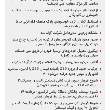
ساعت کار مراکز معاینه فنی پایتخت
از تولید فنر خودرو تا تولد یک نماد بورسی؛ روایت سفر به قلب
فنرسازی زر گلپایگان
استاندار گیلان: تردد خودروهای پلاک منطقه آزاد انزلی در ۵
استان شمالی بلامانع شد
ماشاله وردینی مدیرعامل شرکت گواه شد
صدور مجوز واردات اتوبوس‌های کارکرده زیر ۵ سال؛ چراغ سبز
دولت برای نوسازی ناوگان حمل‌ونقل عمومی
پیگیری تحویل خودروهای پرشیا خودرو از طریق میز خدمات
سراسری (+راهنمای کامل)
آفتاب خودرو خودروساز می‌شود؛ اعلام جزئیات در آینده نزدیک
جزئیات جدید از پروژه Z25 زامیاد؛ نیسان Z25 با کابین، شاسی،
اتاق بار و موتور جدید عرضه می‌شود
شروع فروش بدون قرعه‌کشی فیدلیتی الیت و ریسپکت۲
-مرداد۱۴۰۵ (+زمان، قیمت و شرایط فروش)
شروع ثبت‌نام چانگان CS۵۵ پلاس از امروز -مرداد۱۴۰۵
(+قیمت، پیش‌پرداخت و شرایط فروش قطعی)
شروع فروش کیا اسپورتیج -مرداد۱۴۰۵ (+زمان، قیمت قطعی،
تحویل ۲۰ روزه و لینک ثبت‌نام)