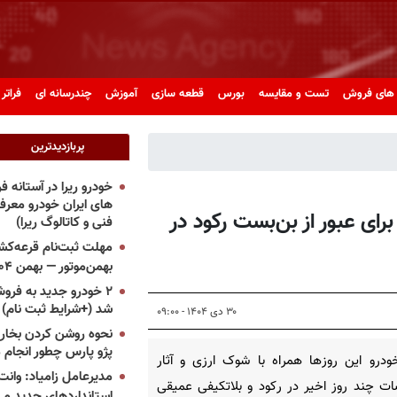
های فروش
تست و مقایسه
بورس
قطعه سازی
آموزش
چندرسانه ای
فراتر 
پربازدیدترین
خودرو ریرا در آستانه 
های ایران خودرو معر
ای عبور از بن‌بست رکود در
فنی و کاتالوگ ریرا)
مهلت ثبت‌نام قرعه‌کشی
بهمن‌موتور — بهمن ۱۴۰۴
۲ خودرو جدید به فروش
شد (+شرایط ثبت نام)
۳۰ دی ۱۴۰۴ - ۰۹:۰۰
نحوه روشن کردن بخاری
پژو پارس چطور انجام 
خودرو این روزها همراه با شوک ارزی و آثار
مدیرعامل زامیاد: وانت 
ات چند روز اخیر در رکود و بلاتکیفی عمیقی
استانداردهای جدید می