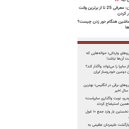
بهترین وانت ها در ایران: معرفی 25 تا از برترین وانت
ار کردن
اشین هنگام دور زدن چیست؟
ها
روهای وارداتی؛ حواله‌هایی که
 آن‌ها نباشد!
سایپا را می‌تواند واگذار کند؟
 دومین خودروساز ایران
های برقی در انگلیس؛ بهترین
خودرو، نوبت واگذاری سایپاست؛
ی همین استیضاح کردند
۳ خودروساز چینی برای نخستین بار وارد جمع ۱۰ غول
د؛ بازگشت علیمردان عظیمی به