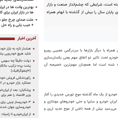
ته است، شرایطی که چشم‌انداز صنعت و بازار
 پایان سال‌ را بیش از گذشته با ابهام همراه
ها در بازار ایران برای ک
علت صدای چرخ جلو م
+ عیب یابی و راه حل 
آخرین اخبار
هشدار تازه به بازار خود
ر همراه با دیگر بازارها با سردرگمی عجیبی روبرو
شاید هیچ خودرویی پشت
خودرو تحت‌ تاثیر دو اتفاق مهم یعنی یکسان‌سازی
دولت دقیقاً چه سهمی از 
یشه شده است اما همچنان مهم‌ترین خصیصه آن
پشت پرده ترکیب مالکان
(+اینفوگرافیک)
رکوردشکنی فروش خودرو
عملکرد بازار خودرو در ۶ سال اخیر
پزشکیان: بعد از ایران‌
ودرو از یک ماه گذشته موج تورمی جدیدی را آغاز
وزیر اقتصاد را هم برا
یران خودرو و سایپا و حتی خودروهای مونتاژی و
خودروسازی جهان شدند
 می‌رسید بیش از همه ناشی از موج جدید ارزی و
از ایران‌خودرو تا زامیا