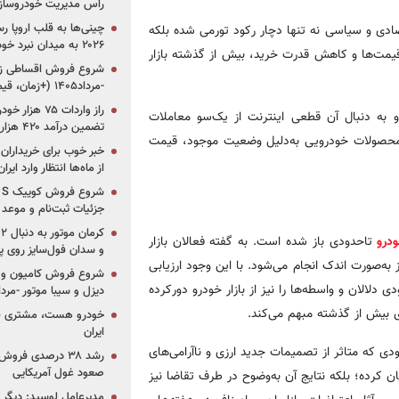
راس مدیریت خودروساز
چینی‌ها به قلب اروپا ر
صادی و سیاسی نه تنها دچار رکود تورمی شده بلکه
۲۰۲۶ به میدان نبرد خودروسازان جهان تبدیل می‌شود
یمت‌ها و کاهش قدرت خرید، بیش از گذشته بازار
-مرداد۱۴۰۵ (+زمان، قیمت و شرایط فروش)
 به دنبال آن قطعی اینترنت از یک‌سو معاملات
تضمین درآمد ۴۲۰ هزار میلیاردی دولت؟
، محصولات خودرویی به‌دلیل وضعیت موجود، قیمت
خبر خوب برای خریداران
از ماه‌ها انتظار وارد ایر
جزئیات ثبت‌نام و موعد
درو
تاحدودی باز شده است. به گفته فعالان بازار
و سدان فول‌سایز روی پلتف
به‌صورت اندک انجام می‌شود. با این وجود ارزیابی
شروع فروش کامیون و ک
لالان و واسطه‌ها را نیز از بازار خودرو دورکرده
دیزل و سیبا موتور -مرداد۱۴۰۵ (+قیمت و شرای
ی بیش از گذشته مبهم می‌کند.
خودرو هست، مشتری نیس
ایران
دی که متاثر از تصمیمات جدید ارزی و ناآرامی‌های
رشد ۳۸ درصدی فر
صعود غول آمریکایی
ن کرده؛ بلکه نتایج آن به‌وضوح در طرف تقاضا نیز
مدیرعامل لوسید: دیگر ر