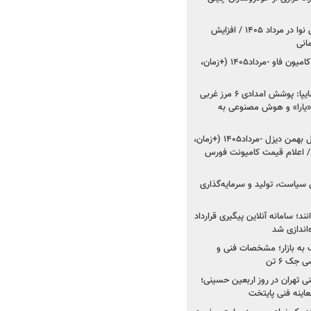
اعلام قیمت جدید پارس نوا در مرداد ۱۴۰۵ / افزایش
شروع فروش کشنده و کامیون فاو -مرداد۱۴۰۵ (+زمان،
مدیرعامل امدادخودروسایپا: پوشش امدادی ۶ مرز غربی
رح اربعین ۱۴۰۵ / «یارا» و هوش مصنوعی به
شروع فروش ۸ محصول بهمن دیزل -مرداد۱۴۰۵ (+زمان،
 اعلام قیمت کامیونت فورس
 سیاست، تولید و سرمایه‌گذاری
نند؛ سامانه آنلاین پیگیری قرارداد
‌اندازی شد
به بازار؛ مشخصات فنی و
جک ۶ تن
اینه فنی تهران در روز اربعین حسینی؛
عاینه فنی پایتخت