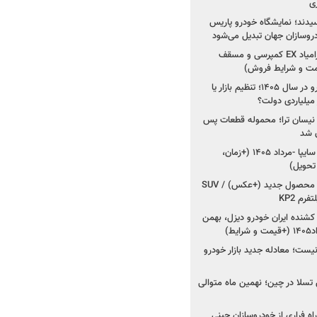
ی
سیدند؛ نمایشگاه خودرو پاریس
شروع فروش اقساطی زامیاد EX کمپرسی و مسقف
راز واردات ۷۵ هزار خودرو در سال ۱۴۰۵؛ تنظیم بازار یا
 نیسان ترا؛ محموله قطعات پس
ان شد
شروع فروش کوییک S سایپا -مرداد ۱۴۰۵ (+زمان،
 تحویل)
کرمان موتور به دنبال ۲ محصول جدید (+عکس) / SUV
رم KP2
شنده ایران خودرو دیزل، بهمن
ط)
ت؛ معادله جدید بازار خودرو
وش تسلا در چین؛ نهمین ماه متوالی
اه فراری از خودروسازان چینی