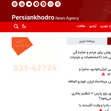
از خودرو
آرشیو
مقالات
پربحث ترین
فروش برای مردم و نمایندگی
فی شد (+مشخصات و جزئیات
 ایران‌خودرو، سایپا و
 مردادماه ایران خودرو اضافه
 پژو پارس + تنظیم بخاری
می‌شود؟
پادرا و وانت اکستند با
 آید