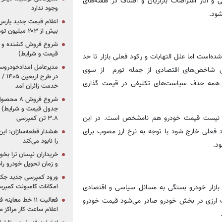
 آثار اعتراضات بازاریان و اصناف در هفته‌های
وجود ندارد
شود.
بیش از ۲۰۳ میلیون تومانی
قیمت و شرایط)
ه‌است اما علل التهابات و رکود فعلی بازار تا حد
ل شاخص‌های اقتصادی از جمله تورم از سوی
در ط
ز همه حذف سیاست‌های تکلیفی در قیمت گذاری
خدمت زائران آمد
جدول قیمت و شرایط) /
خص نیست قیمت خودرو هم نامشخص است. در این
۳.۸ تن کمپرسی
ود فعلی خارج شود با توجه به نرخ ارز مصوب برای
هشدار قطعه‌سازان: این
را نابود می‌کند
د.
خریداران نیسان ترا بخوا
و زمان تحویل خودرو راه
ورود کمپرسی جدید جک 
امکانات کامیونت کمپرسی 
بازار خودرو بستگی به مسائل سیاسی و اقتصادی
فعالیت ۱۱ خط مع
ات ارزی در بخش خودرو صادر می‌شود قیمت خودرو
اعلام ساعت کار مراکز م