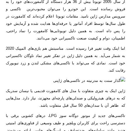
از سال 2005 تویوتا بیش از 36 هزار دستگاه از کامفورت‌های خود را به
فروش رسانده است. این خودرو را می‌توان محبوب‌ترین تاکسی و
سرویس مدارس ژاپن نامید. مقامات تویوتا اعلام کرده‌اند که کامفورت در
طول سال‌ها توسط افراد آماتور یا حرفه‌ای‌ها هدایت شده و آزمایش خود
را پس داه است. به همین دلیل تویوتایی‌ها کامفورت را نماد راحتی،
اطمینان، دوام و کیفیت صنعت تاکسیرانی خود می‌دانند.
اما اینک وقت تغییر فرا رسیده است. مناسبتش هم بازی‌های المپیک 2020
به شمار می‌آید. به همین دلیل ژاپن در تفکر تغییر نماد ناوگان تاکسیرانی
خود است. نمادی که می‌تواند با تاکسی‌های مشکی لندن و زرد نیویورک
رقابت کند.
ژاپن اینک به چیزی متفاوت با مدل های کامفورت قدیمی یا نیسان سدریک
که به درهای هیدرولیکی و صندلی‌های پارچه‌ای مجهزند، نیاز دارد. مدل‌هایی
که ظاهر آن با سدان‌های 50 سال قبل متفاوت باشد.
تاکسی‌های جدید از موتور دوگانه سوز LPG، درهای کشویی برقی با
دسترسی راحت برای کاربران ویلچیر و طیف وسیعی از فناوری‌های امنیتی
جدید مانند سامانه‌های ضدتصادف و ایربگ‌های جانبی ارائه می‌شوند.