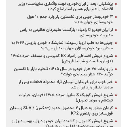
پزشکیان: بعد از ایران‌خودرو، نوبت واگذاری سایپاست؛ وزیر
اقتصاد را هم برای همین استیضاح کردند
۳ خودروساز چینی برای نخستین بار وارد جمع ۱۰ غول
خودروسازی جهان شدند
از ایران‌خودرو تا زامیاد؛ بازگشت علیمردان عظیمی به راس
مدیریت خودروسازی
چینی‌ها به قلب اروپا رسیدند؛ نمایشگاه خودرو پاریس ۲۰۲۶ به
میدان نبرد خودروسازان جهان تبدیل می‌شود
شروع فروش اقساطی زامیاد EX کمپرسی و مسقف -مرداد۱۴۰۵
(+زمان، قیمت و شرایط فروش)
راز واردات ۷۵ هزار خودرو در سال ۱۴۰۵؛ تنظیم بازار یا تضمین
درآمد ۴۲۰ هزار میلیاردی دولت؟
خبر خوب برای خریداران نیسان ترا؛ محموله قطعات پس از
ماه‌ها انتظار وارد ایران شد
شروع فروش کوییک S سایپا -مرداد ۱۴۰۵ (+زمان، جزئیات
ثبت‌نام و موعد تحویل)
کرمان موتور به دنبال ۲ محصول جدید (+عکس) / SUV و سدان
فول‌سایز روی پلتفرم KP2
شروع فروش کامیون و کشنده ایران خودرو دیزل، بهمن دیزل و
سیبا موتور -مرداد۱۴۰۵ (+قیمت و شرایط)