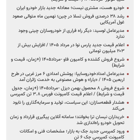
خودرو هست، مشتری نیست؛ معادله جدید بازار خودرو ایران
رشد ۳۸ درصدی فروش تسلا در چین؛ نهمین ماه متوالی صعود
غول آمریکایی
مدیرعامل لوسید: دیگر راه فراری از خودروسازان چینی وجود
ندارد
اعلام قیمت جدید پارس نوا در مرداد ۱۴۰۵ / افزایش بیش از
۲۰۳ میلیون تومانی
شروع فروش کشنده و کامیون فاو -مرداد۱۴۰۵ (+زمان، قیمت و
شرایط)
مدیرعامل امدادخودروسایپا: پوشش امدادی ۶ مرز غربی در طرح
اربعین ۱۴۰۵ / «یارا» و هوش مصنوعی به خدمت زائران آمد
شروع فروش ۸ محصول بهمن دیزل -مرداد۱۴۰۵ (+زمان، جدول
قیمت و شرایط) / اعلام قیمت کامیونت فورس ۳.۸ تن کمپرسی
هشدار قطعه‌سازان: این سیاست، تولید و سرمایه‌گذاری را نابود
می‌کند
خریداران نیسان ترا بخوانند؛ سامانه آنلاین پیگیری قرارداد و زمان
تحویل خودرو راه‌اندازی شد
ورود کمپرسی جدید جک به بازار؛ مشخصات فنی و امکانات
کامیونت کمپرسی جک ۶ تن