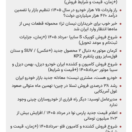
(+زمان، قیمت و شرایط فروش)
راز واردات ۷۵ هزار خودرو در سال ۱۴۰۵؛ تنظیم بازار یا تضمین
درآمد ۴۲۰ هزار میلیاردی دولت؟
خبر خوب برای خریداران نیسان ترا؛ محموله قطعات پس از
ماه‌ها انتظار وارد ایران شد
شروع فروش کوییک S سایپا -مرداد ۱۴۰۵ (+زمان، جزئیات
ثبت‌نام و موعد تحویل)
کرمان موتور به دنبال ۲ محصول جدید (+عکس) / SUV و سدان
فول‌سایز روی پلتفرم KP2
شروع فروش کامیون و کشنده ایران خودرو دیزل، بهمن دیزل و
سیبا موتور -مرداد۱۴۰۵ (+قیمت و شرایط)
خودرو هست، مشتری نیست؛ معادله جدید بازار خودرو ایران
رشد ۳۸ درصدی فروش تسلا در چین؛ نهمین ماه متوالی صعود
غول آمریکایی
مدیرعامل لوسید: دیگر راه فراری از خودروسازان چینی وجود
ندارد
اعلام قیمت جدید پارس نوا در مرداد ۱۴۰۵ / افزایش بیش از
۲۰۳ میلیون تومانی
شروع فروش کشنده و کامیون فاو -مرداد۱۴۰۵ (+زمان، قیمت و