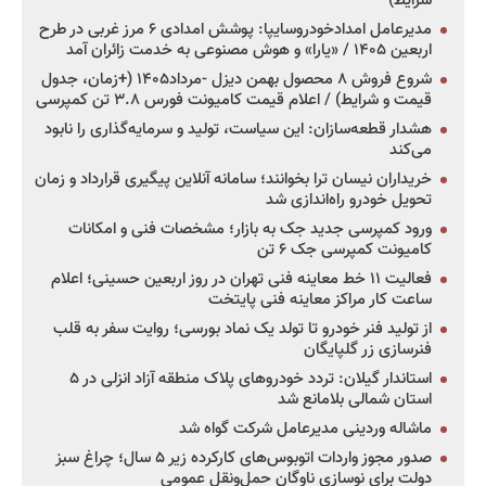
شرایط)
مدیرعامل امدادخودروسایپا: پوشش امدادی ۶ مرز غربی در طرح
اربعین ۱۴۰۵ / «یارا» و هوش مصنوعی به خدمت زائران آمد
شروع فروش ۸ محصول بهمن دیزل -مرداد۱۴۰۵ (+زمان، جدول
قیمت و شرایط) / اعلام قیمت کامیونت فورس ۳.۸ تن کمپرسی
هشدار قطعه‌سازان: این سیاست، تولید و سرمایه‌گذاری را نابود
می‌کند
خریداران نیسان ترا بخوانند؛ سامانه آنلاین پیگیری قرارداد و زمان
تحویل خودرو راه‌اندازی شد
ورود کمپرسی جدید جک به بازار؛ مشخصات فنی و امکانات
کامیونت کمپرسی جک ۶ تن
فعالیت ۱۱ خط معاینه فنی تهران در روز اربعین حسینی؛ اعلام
ساعت کار مراکز معاینه فنی پایتخت
از تولید فنر خودرو تا تولد یک نماد بورسی؛ روایت سفر به قلب
فنرسازی زر گلپایگان
استاندار گیلان: تردد خودروهای پلاک منطقه آزاد انزلی در ۵
استان شمالی بلامانع شد
ماشاله وردینی مدیرعامل شرکت گواه شد
صدور مجوز واردات اتوبوس‌های کارکرده زیر ۵ سال؛ چراغ سبز
دولت برای نوسازی ناوگان حمل‌ونقل عمومی