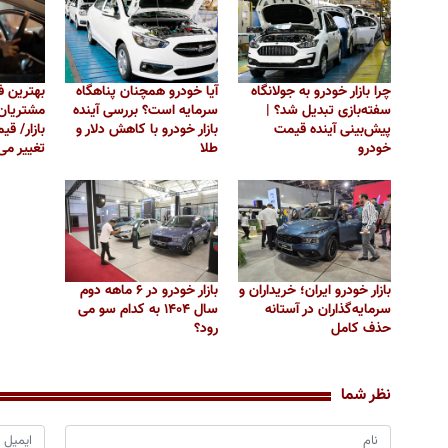
چرا بازار خودرو به جولانگاه
آیا خودرو همچنان پناهگاه
بهترین ف
سفته‌بازی تبدیل شد؟ |
سرمایه است؟ بررسی آینده
مشتریان 
پیش‌بینی آینده قیمت
بازار خودرو با کاهش دلار و
بازار/ قی
خودرو
طلا
تغییر می
بازار خودرو ایران؛ خریداران و
بازار خودرو در ۶ ماهه دوم
سرمایه‌گذاران در آستانه
سال ۱۴۰۴ به کدام سو می
حذف کامل
رود؟
نظر شما