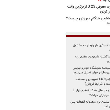
بهترین وانت ها در ایران: معرفی 25 تا از برترین وانت
ار کردن
اشین هنگام دور زدن چیست؟
ها
۳ خودروساز چینی برای نخستین بار وارد جمع ۱۰ غول
د؛ بازگشت علیمردان عظیمی به
ی
سیدند؛ نمایشگاه خودرو پاریس
شروع فروش اقساطی زامیاد EX کمپرسی و مسقف
راز واردات ۷۵ هزار خودرو در سال ۱۴۰۵؛ تنظیم بازار یا
 نیسان ترا؛ محموله قطعات پس
ان شد