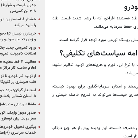
ودرو
جدول قیمت و شرایط) /
۳.۸ تن کمپرسی
ار طلا هستند؛ افرادی که با رشد شدید قیمت طلا،
هشدار قطعه‌سازان: این
را نابود می‌کند
رای حفظ سرمایه می‌دانند.
خریداران نیسان ترا بخوا
و زمان تحویل خودرو راه
پوشش ریسک تورمی مورد توجه قرار گرفته است.
ورود کمپرسی جدید جک 
امه سیاست‌های تکلیفی؟
امکانات کامیونت کمپرسی 
فعالیت ۱۱ خط مع
ا نرخ ارز، تورم و هزینه‌های تولید تنظیم نشود،
اعلام ساعت کار مراکز م
‌یابد.
از تولید فنر خودرو تا ت
قلب فنرسازی زر گلپایگا
‌دهد و امکان سرمایه‌گذاری برای بهبود کیفیت،
استاندار گیلان: تردد خو
زی قیمت‌ها می‌تواند به تدریج فاصله قیمتی را
۵ استان شمالی بلامانع شد
ماشاله وردینی مدیرعا
سبز دولت برای نوسازی 
پیگیری تحویل خودروهای
 عطش مصرف دانست. این پدیده بیش از هر چیز بازتاب
خدمات سراسری (+راهنم
زار است.