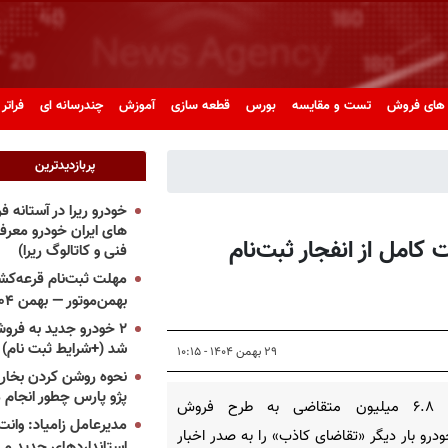
های فروش
تست و مقایسه
بورس
قطعه سازی
آموزش
چندرسانه ای
فراتر 
پربازدیدترین
خودرو ریرا در آستانه 
های ایران خودرو معر
کامل از انفجار ثبت‌نام
فنی و کاتالوگ ریرا)
مهلت ثبت‌نام قرعه‌کشی
بهمن‌موتور — بهمن ۱۴۰۴
۲ خودرو جدید به فروش
شد (+شرایط ثبت نام)
۲۹ بهمن ۱۴۰۴ - ۱۰:۱۵
نحوه روشن کردن بخاری
پژو پارس چطور انجام 
هجوم ۶.۸ میلیون متقاضی به طرح فروش
مدیرعامل زامیاد: وانت 
خودرو بار دیگر «تقاضای کاذب» را به صدر اخبار
استانداردهای جدید می