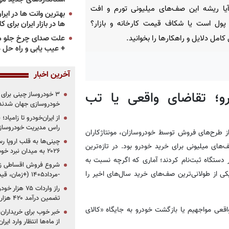
آیا ریشه این صف‌های میلیونی تورم و افت
پول است یا شکاف قیمت کارخانه و بازار؟
ها در بازار ایران برای ک
علت صدای چرخ جلو م
کامل دلایل و راهکارها را بخوانید.
+ عیب یابی و راه حل 
آخرین اخبار
خودرو؛ تقاضای واقعی یا تب
خودروسازی جهان شدند
از ایران‌خودرو تا زامیا
راس مدیریت خودروساز
از طرح‌های فروش توسط خودروسازان، مونتاژکاران
چینی‌ها به قلب اروپا ر
های میلیونی برای خرید خودرو بود. در تازه‌ترین
۲۰۲۶ به میدان نبرد خودروسازان جهان تبدیل می‌شود
 ایران‌خودرو، ۶ میلیون و ۸۰۰ هزار نفر برای تنها ۴۹ هزار دستگاه ثبت‌نام کردند؛ آماری که اگرچه نسبت به
ا همچنان یکی از طولانی‌ترین صف‌های خرید سال‌های اخیر را
-مرداد۱۴۰۵ (+زمان، قیمت و شرایط فروش)
تضمین درآمد ۴۲۰ هزار میلیاردی دولت؟
اقعی مواجهیم یا بازگشت خودرو به جایگاه «کالای
خبر خوب برای خریداران
از ماه‌ها انتظار وارد ایر