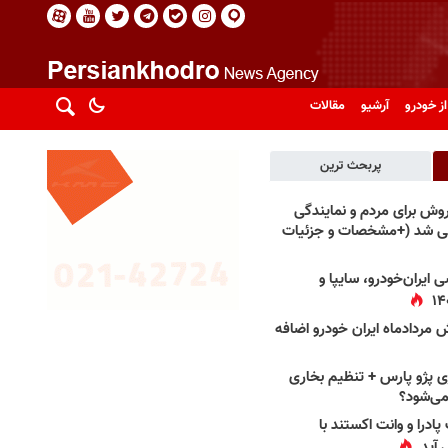
از خودرو
آرشیو
مقالات
پربحث ترین
فروش برای مردم و نمایندگی
فی شد (+مشخصات و جزئیات
 ایران‌خودرو، سایپا و
 مردادماه ایران خودرو اضافه
 پژو پارس + تنظیم بخاری
می‌شود؟
پادرا و وانت اکستند با
 آید