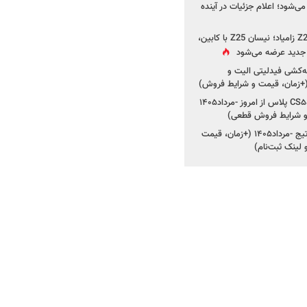
ی‌شود؛ اعلام جزئیات در آینده
جزئیات جدید از پروژه Z25 زامیاد؛ نیسان Z25 با کابین،
ر جدید عرضه می‌شود
کشی فیدلیتی الیت و
شروع ثبت‌نام چانگان CS۵۵ پلاس از امروز -مرداد۱۴۰۵
و شرایط فروش قطعی)
شروع فروش کیا اسپورتیج -مرداد۱۴۰۵ (+زمان، قیمت