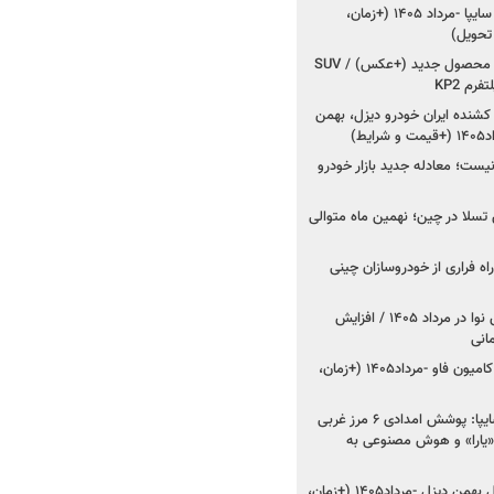
شروع فروش کوییک S سایپا -مرداد ۱۴۰۵ (+زمان،
 تحویل)
کرمان موتور به دنبال ۲ محصول جدید (+عکس) / SUV
رم KP2
شنده ایران خودرو دیزل، بهمن
ط)
ت؛ معادله جدید بازار خودرو
وش تسلا در چین؛ نهمین ماه متوالی
اه فراری از خودروسازان چینی
اعلام قیمت جدید پارس نوا در مرداد ۱۴۰۵ / افزایش
شروع فروش کشنده و کامیون فاو -مرداد۱۴۰۵ (+زمان،
مدیرعامل امدادخودروسایپا: پوشش امدادی ۶ مرز غربی
رح اربعین ۱۴۰۵ / «یارا» و هوش مصنوعی به
شروع فروش ۸ محصول بهمن دیزل -مرداد۱۴۰۵ (+زمان،