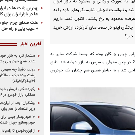
نها به صورت وارداتی و محدود به بازار ایران
د و نتوانست آنچنان شایستگی‌های خود را به
ها در بازار ایران برای ک
عرضه محدود به رخ بکشد. اکنون قصد داریم
علت صدای چرخ جلو م
 چانگان ایدو در نسخه‌های کارکرده ارزش خرید
+ عیب یابی و راه حل 
 خیر؟
آخرین اخبار
پانی چینی چانگان بوده که توسط شرکت سایپا به
هشدار تازه به بازار خود
شاید هیچ خودرویی پشت
بازار ایران عرضه شد. ایدو برای نخستین بار به صورت رسمی سال 2012 در چین معرفی و سپس به بازار عرضه شد. طبق
دولت دقیقاً چه سهمی از 
 طراحی شد و به خاطر همین هم چندان یک خودروی
پشت پرده ترکیب مالکان
(+اینفوگرافیک)
رکوردشکنی فروش خودرو
عملکرد بازار خودرو در ۶ سال اخیر
پزشکیان: بعد از ایران‌
وزیر اقتصاد را هم برا
خودروسازی جهان شدند
از ایران‌خودرو تا زامیا