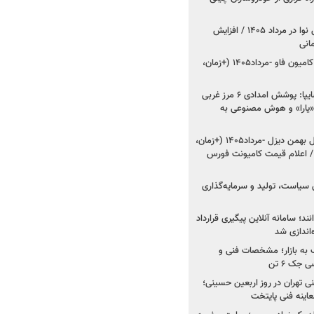
اعلام قیمت جدید پارس نوا در مرداد ۱۴۰۵ / افزایش
شروع فروش کشنده و کامیون فاو -مرداد۱۴۰۵ (+زمان،
مدیرعامل امدادخودروسایپا: پوشش امدادی ۶ مرز غربی
رح اربعین ۱۴۰۵ / «یارا» و هوش مصنوعی به
شروع فروش ۸ محصول بهمن دیزل -مرداد۱۴۰۵ (+زمان،
 اعلام قیمت کامیونت فورس
 سیاست، تولید و سرمایه‌گذاری
نند؛ سامانه آنلاین پیگیری قرارداد
‌اندازی شد
به بازار؛ مشخصات فنی و
جک ۶ تن
اینه فنی تهران در روز اربعین حسینی؛
عاینه فنی پایتخت