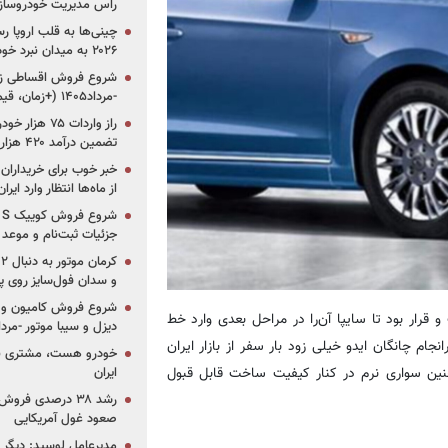
راس مدیریت خودروساز
چینی‌ها به قلب اروپا ر
۲۰۲۶ به میدان نبرد خودروسازان جهان تبدیل می‌شود
-مرداد۱۴۰۵ (+زمان، قیمت و شرایط فروش)
تضمین درآمد ۴۲۰ هزار میلیاردی دولت؟
خبر خوب برای خریداران
از ماه‌ها انتظار وارد ایر
جزئیات ثبت‌نام و موعد
و سدان فول‌سایز روی پلتف
شروع فروش کامیون و ک
 گذاشت و قرار بود تا سایپا آن‌را در مراحل بعدی وارد خط
دیزل و سیبا موتور -مرداد۱۴۰۵ (+قیمت و شرای
نجام چانگان ایدو خیلی زود بار سفر از بازار ایران
خودرو هست، مشتری نیس
نین سواری نرم در کنار کیفیت ساخت قابل قبول
ایران
رشد ۳۸ درصدی فر
صعود غول آمریکایی
مدیرعامل لوسید: دیگر ر