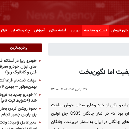
های فروش
تست و مقایسه
بورس
قطعه سازی
آموزش
چندرسانه ای
فراتر 
پربازدیدترین
خودرو ریرا در آستانه 
های ایران خودرو معر
فیت اما نگون‌بخت
فنی و کاتالوگ ریرا)
مهلت ثبت‌نام قرعه‌کشی
بهمن‌موتور — بهمن ۱۴۰۴
۲۷ اردیبهشت ۱۴۰۲ - ۱۳:۰۰
۲ خودرو جدید به فروش
شد (+شرایط ثبت نام)
ن ایدو یکی از خودروهای سدان خوش ساخت
نحوه روشن کردن بخاری
در ایران بود که در کنار چانگان CS35 جزو اولین
پژو پارس چطور انجام 
ای چانگان در ایران به شمار می‌رفت. چانگان
مدیرعامل زامیاد: وانت 
استانداردهای جدید می