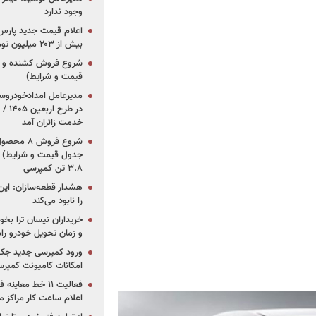
وجود ندارد
بیش از ۲۰۳ میلیون تومانی
قیمت و شرایط)
در ط
خدمت زائران آمد
جدول قیمت و شرایط) /
۳.۸ تن کمپرسی
هشدار قطعه‌سازان: این
را نابود می‌کند
خریداران نیسان ترا بخوا
و زمان تحویل خودرو راه
ورود کمپرسی جدید جک 
امکانات کامیونت کمپرسی 
فعالیت ۱۱ خط مع
اعلام ساعت کار مراکز م