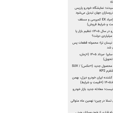
ی
سیدند؛ نمایشگاه خودرو پاریس
شروع فروش اقساطی زامیاد EX کمپرسی و مسقف
راز واردات ۷۵ هزار خودرو در سال ۱۴۰۵؛ تنظیم بازار یا
 نیسان ترا؛ محموله قطعات پس
ان شد
شروع فروش کوییک S سایپا -مرداد ۱۴۰۵ (+زمان،
 تحویل)
کرمان موتور به دنبال ۲ محصول جدید (+عکس) / SUV
رم KP2
شنده ایران خودرو دیزل، بهمن
ط)
ت؛ معادله جدید بازار خودرو
وش تسلا در چین؛ نهمین ماه متوالی
اه فراری از خودروسازان چینی