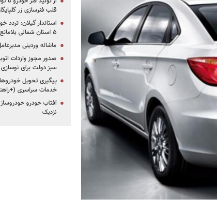
از تولید فنر خودرو تا ت
قلب فنرسازی زر گلپایگا
استاندار گیلان: تردد خو
۵ استان شمالی بلامانع شد
ماشاله وردینی مدیرعا
سبز دولت برای نوسازی 
پیگیری تحویل خودروهای
خدمات سراسری (+راهنم
آفتاب خودرو خودروساز م
نزدیک