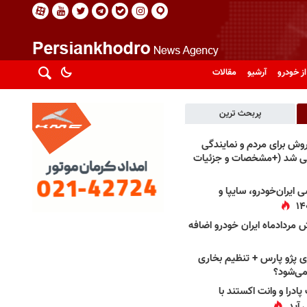
از خودرو
آرشیو
مقالات
پربحث ترین
فروش برای مردم و نمایندگی
فی شد (+مشخصات و جزئیات
 ایران‌خودرو، سایپا و
 مردادماه ایران خودرو اضافه
 پژو پارس + تنظیم بخاری
می‌شود؟
پادرا و وانت اکستند با
 آید