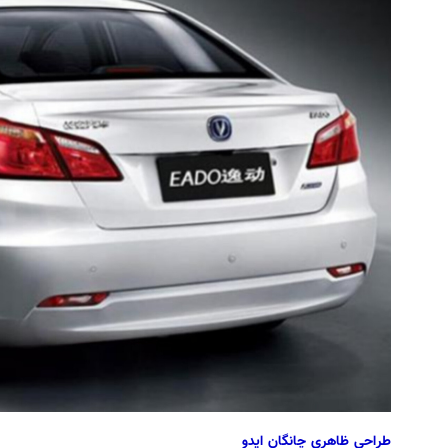
طراحی ظاهری چانگان ایدو