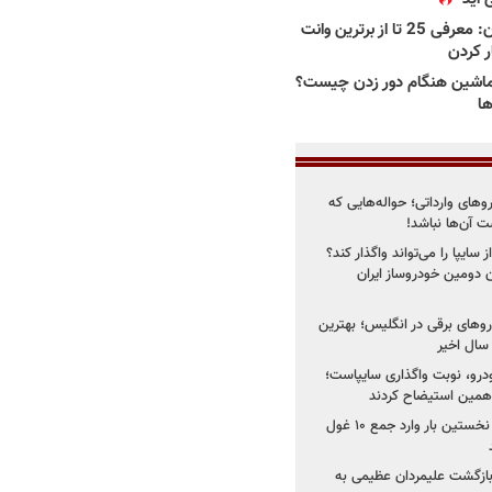
بهترین وانت ها در ایران: معرفی 25 تا از برترین وانت
ار کردن
اشین هنگام دور زدن چیست؟
ها
روهای وارداتی؛ حواله‌هایی که
 آن‌ها نباشد!
سایپا را می‌تواند واگذار کند؟
 دومین خودروساز ایران
های برقی در انگلیس؛ بهترین
خودرو، نوبت واگذاری سایپاست؛
ی همین استیضاح کردند
۳ خودروساز چینی برای نخستین بار وارد جمع ۱۰ غول
د؛ بازگشت علیمردان عظیمی به